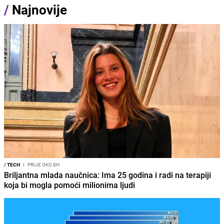
/
Najnovije
/
TECH
I
PRIJE OKO 8H
Briljantna mlada naučnica: Ima 25 godina i radi na terapiji
koja bi mogla pomoći milionima ljudi