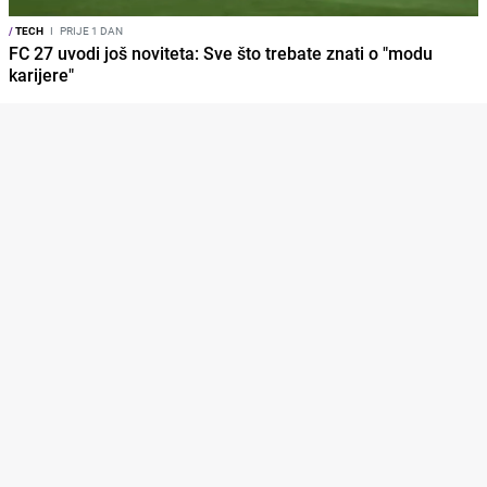
/
TECH
I
PRIJE 1 DAN
FC 27 uvodi još noviteta: Sve što trebate znati o "modu
karijere"