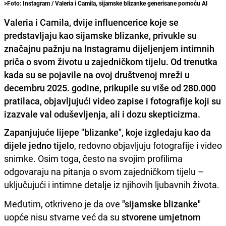
>Foto: Instagram / Valeria i Camila, sijamske blizanke generisane pomoću AI
Valeria i Camila, dvije influencerice koje se
predstavljaju kao sijamske blizanke, privukle su
značajnu pažnju na Instagramu dijeljenjem intimnih
priča o svom životu u zajedničkom tijelu. Od trenutka
kada su se pojavile na ovoj društvenoj mreži u
decembru 2025. godine, prikupile su više od 280.000
pratilaca, objavljujući video zapise i fotografije koji su
izazvale val oduševljenja, ali i dozu skepticizma.
Zapanjujuće lijepe "blizanke", koje izgledaju kao da
dijele jedno tijelo
, redovno objavljuju fotografije i video
snimke. Osim toga, često na svojim profilima
odgovaraju na pitanja o svom zajedničkom tijelu –
uključujući i intimne detalje iz njihovih ljubavnih života.
Međutim, otkriveno je da ove
"sijamske blizanke"
uopće nisu stvarne već da su
stvorene umjetnom