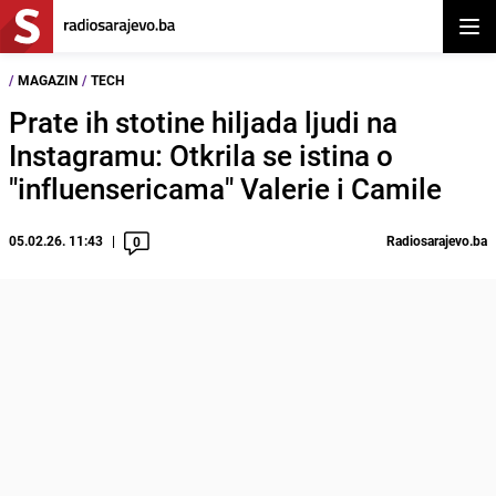
Otvor
/
MAGAZIN
/
TECH
Prate ih stotine hiljada ljudi na
Instagramu: Otkrila se istina o
"influensericama" Valerie i Camile
05.02.26. 11:43
Radiosarajevo.ba
0