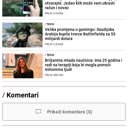
otvarajte: Jedan klik može vam ukrasti
račun i novac
PRIJE 2 DANA
/
TECH
Velika promjena u gamingu: Saudijska
Arabija kupila tvorce Battlefielda za 55
milijardi dolara
PRIJE 2 DANA
/
TECH
Briljantna mlada naučnica: Ima 25 godina i
radi na terapiji koja bi mogla pomoći
milionima ljudi
PRIJE OKO 8H
/
Komentari
Prikaži komentare
(
0
)