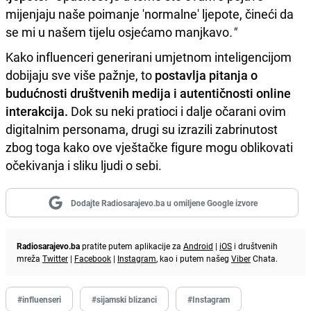
mijenjaju naše poimanje 'normalne' ljepote, čineći da
se mi u našem tijelu osjećamo manjkavo
."
Kako influenceri generirani umjetnom inteligencijom
dobijaju sve više pažnje, to
postavlja pitanja o
budućnosti društvenih medija i autentičnosti online
interakcija.
Dok su neki pratioci i dalje očarani ovim
digitalnim personama, drugi su izrazili zabrinutost
zbog toga kako ove vještačke figure mogu oblikovati
očekivanja i sliku ljudi o sebi.
Dodajte Radiosarajevo.ba u omiljene Google izvore
Radiosarajevo.ba
pratite putem aplikacije za
Android
|
iOS
i društvenih
mreža
Twitter
|
Facebook
|
Instagram
, kao i putem našeg
Viber
Chata.
#influenseri
#sijamski blizanci
#Instagram