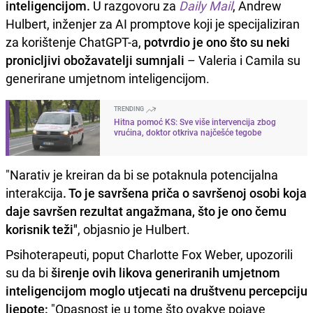
inteligencijom.
U razgovoru za
Daily Mail
, Andrew
Hulbert, inženjer za AI promptove koji je specijaliziran
za korištenje ChatGPT-a,
potvrdio je ono što su neki
pronicljivi obožavatelji sumnjali
– Valeria i Camila su
generirane umjetnom inteligencijom.
TRENDING
Hitna pomoć KS: Sve više intervencija zbog
vrućina, doktor otkriva najčešće tegobe
"Narativ je kreiran da bi se potaknula potencijalna
interakcija
. To je savršena priča o savršenoj osobi koja
daje savršen rezultat angažmana, što je ono čemu
korisnik teži"
, objasnio je Hulbert.
Psihoterapeuti, poput Charlotte Fox Weber, upozorili
su da bi
širenje ovih likova generiranih umjetnom
inteligencijom moglo utjecati na društvenu percepciju
ljepote:
"Opasnost je u tome što ovakve pojave