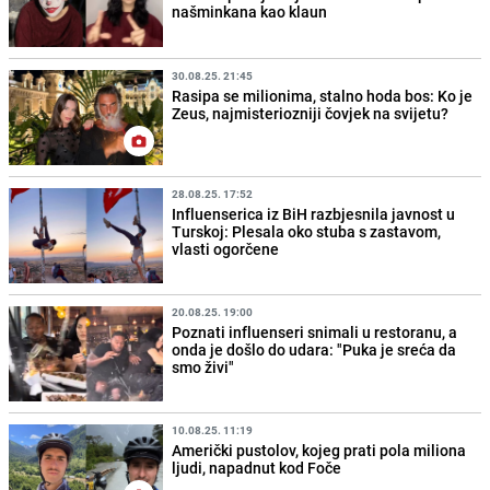
našminkana kao klaun
30.08.25. 21:45
Rasipa se milionima, stalno hoda bos: Ko je
Zeus, najmisteriozniji čovjek na svijetu?
28.08.25. 17:52
Influenserica iz BiH razbjesnila javnost u
Turskoj: Plesala oko stuba s zastavom,
vlasti ogorčene
20.08.25. 19:00
Poznati influenseri snimali u restoranu, a
onda je došlo do udara: "Puka je sreća da
smo živi"
10.08.25. 11:19
Američki pustolov, kojeg prati pola miliona
ljudi, napadnut kod Foče