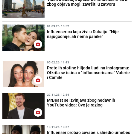
zbog objava mogli završiti u zatvoru
01.03.26. 13:52
Influenserica koja živi u Dubaiju: "Nije
najugodnije, ali nema panike"
05.02.26. 11:43
Prate ih stotine hiljada ljudi na Instagramu:
Otkrila se istina o "influensericama" Valerie
i Camile
27.11.25. 12:54
MrBeast se izvinjava zbog nedavnih
YouTube videa: Ovo je razlog
13.11.25. 13:57
Influenser probao ćevape, uslijedio urnebes