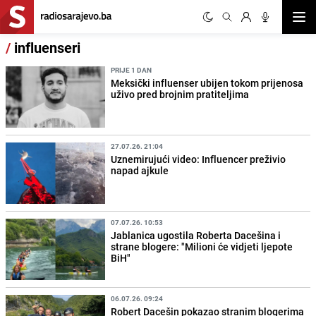
Otvor
/
influenseri
PRIJE 1 DAN
Meksički influenser ubijen tokom prijenosa
uživo pred brojnim pratiteljima
27.07.26. 21:04
Uznemirujući video: Influencer preživio
napad ajkule
07.07.26. 10:53
Jablanica ugostila Roberta Dacešina i
strane blogere: "Milioni će vidjeti ljepote
BiH"
06.07.26. 09:24
Robert Dacešin pokazao stranim blogerima