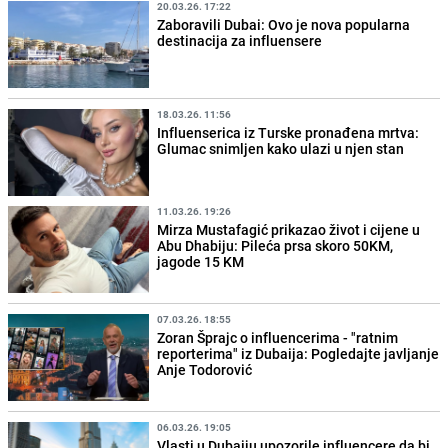
20.03.26. 17:22
Zaboravili Dubai: Ovo je nova popularna
destinacija za influensere
18.03.26. 11:56
Influenserica iz Turske pronađena mrtva:
Glumac snimljen kako ulazi u njen stan
11.03.26. 19:26
Mirza Mustafagić prikazao život i cijene u
Abu Dhabiju: Pileća prsa skoro 50KM,
jagode 15 KM
07.03.26. 18:55
Zoran Šprajc o influencerima - "ratnim
reporterima" iz Dubaija: Pogledajte javljanje
Anje Todorović
06.03.26. 19:05
Vlasti u Dubaiju upozorile influencere da bi