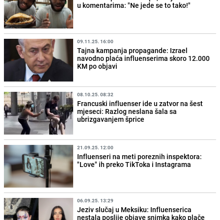
u komentarima: "Ne jede se to tako!"
09.11.25. 16:00
Tajna kampanja propagande: Izrael
navodno plaća influenserima skoro 12.000
KM po objavi
08.10.25. 08:32
Francuski influenser ide u zatvor na šest
mjeseci: Razlog neslana šala sa
ubrizgavanjem šprice
21.09.25. 12:00
Influenseri na meti poreznih inspektora:
"Love" ih preko TikToka i Instagrama
06.09.25. 13:29
Jeziv slučaj u Meksiku: Influenserica
nestala poslije objave snimka kako plače