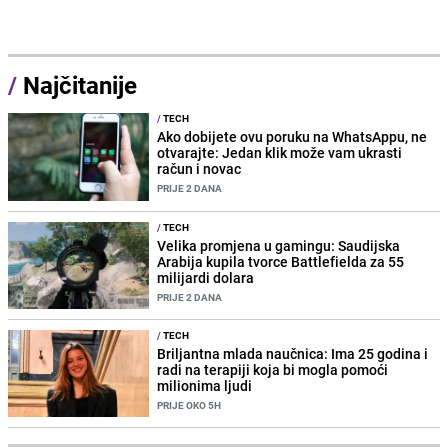
/
Najčitanije
/
TECH
Ako dobijete ovu poruku na WhatsAppu, ne
otvarajte: Jedan klik može vam ukrasti
račun i novac
PRIJE 2 DANA
/
TECH
Velika promjena u gamingu: Saudijska
Arabija kupila tvorce Battlefielda za 55
milijardi dolara
PRIJE 2 DANA
/
TECH
Briljantna mlada naučnica: Ima 25 godina i
radi na terapiji koja bi mogla pomoći
milionima ljudi
PRIJE OKO 5H