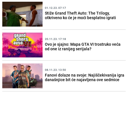
01.12.23. 07:17
Stiže Grand Theft Auto: The Trilogy,
otkriveno ko će je moći besplatno igrati
20.11.23. 17:18
Ovo je sjajno: Mapa GTA VI trostruko veća
od one iz ranijeg serijala?
08.11.23. 13:50
Fanovi dolaze na svoje: Najiščekivanija igra
današnjice bit će najavljena ove sedmice