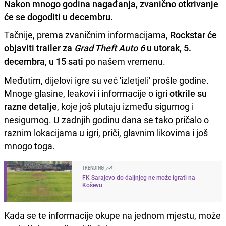
Nakon mnogo godina nagađanja, zvanično otkrivanje
će se dogoditi u decembru.
Tačnije, prema zvaničnim informacijama,
Rockstar će
objaviti trailer za
Grad Theft Auto 6
u utorak, 5.
decembra, u 15 sati
po našem vremenu.
Međutim, dijelovi igre su već 'izletjeli' prošle godine.
Mnoge glasine, leakovi i informacije o igri
otkrile su
razne detalje
, koje još plutaju između sigurnog i
nesigurnog. U zadnjih godinu dana se tako pričalo o
raznim lokacijama u igri, priči, glavnim likovima i još
mnogo toga.
TRENDING
FK Sarajevo do daljnjeg ne može igrati na
Koševu
Kada se te informacije okupe na jednom mjestu, može