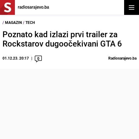
Otvor
/
MAGAZIN
/
TECH
Poznato kad izlazi prvi trailer za
Rockstarov dugoočekivani GTA 6
01.12.23. 20:17
Radiosarajevo.ba
0