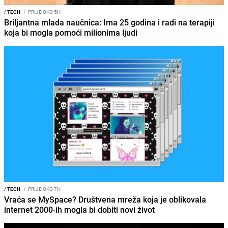
/
TECH
I
PRIJE OKO 5H
Briljantna mlada naučnica: Ima 25 godina i radi na terapiji
koja bi mogla pomoći milionima ljudi
/
TECH
I
PRIJE OKO 7H
Vraća se MySpace? Društvena mreža koja je oblikovala
internet 2000-ih mogla bi dobiti novi život