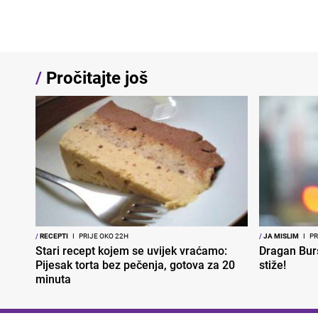
/
Pročitajte još
/
RECEPTI
I
PRIJE OKO 22H
/
JA MISLIM
I
PR
Stari recept kojem se uvijek vraćamo:
Dragan Bur
Pijesak torta bez pečenja, gotova za 20
stiže!
minuta