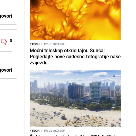
ovori
0
/
TECH
I
PRIJE OKO 20H
Moćni teleskop otkrio tajnu Sunca:
Pogledajte nove čudesne fotografije naše
zvijezde
ovori
/
TECH
I
PRIJE OKO 20H