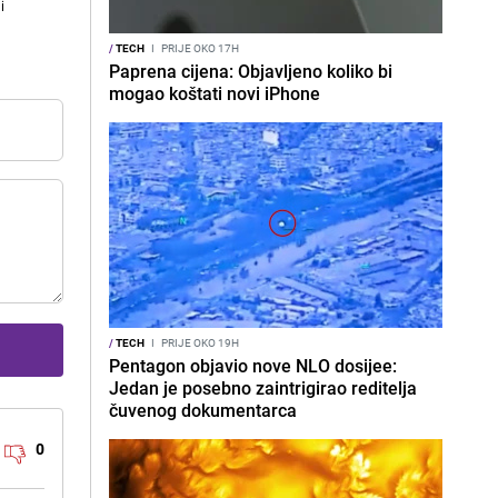
i
/
TECH
I
PRIJE OKO 17H
Paprena cijena: Objavljeno koliko bi
mogao koštati novi iPhone
/
TECH
I
PRIJE OKO 19H
Pentagon objavio nove NLO dosijee:
Jedan je posebno zaintrigirao reditelja
čuvenog dokumentarca
0