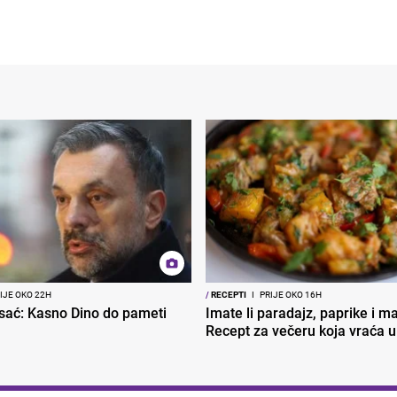
IJE OKO 22H
/
RECEPTI
I
PRIJE OKO 16H
sać: Kasno Dino do pameti
Imate li paradajz, paprike i 
Recept za večeru koja vraća u 