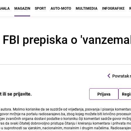
HALA
MAGAZIN
SPORT
AUTO-MOTO
MULTIMEDIA
INFOGRAFIKE
 FBI prepiska o 'vanzema
Povratak 
li se prijavite.
Prijava
Regi
i autora. Molimo korisnike da se suzdrže od vrijeđanja, psovanja i pisanja komentara
govor mržnje na portalu radiosarajevo.ba, zbog kojeg možete biti krivično procesuir
ev zvaničnih organa dostavi podatke o korisniku čiji komentari sadrže govor mržnj
vas da svaki čitatelj dobrovoljno pristupa čitanju i kreiranju komentara i prihvata 
e u suprotnosti sa vjerskim, nacionalnim, moralnim i drugim načelima. Radiosaraje