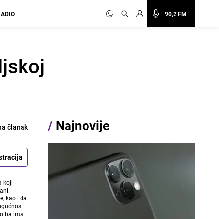
RADIO
90,2 FM
ljskoj
/
Najnovije
na članak
stracija
 koji
ani.
e, kao i da
mogućnost
vo.ba ima