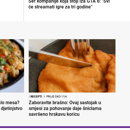
Šef kompanije koja stoji iza GTA 6: "Svi
će streamati igre za tri godine"
/
RECEPTI
I
PRIJE OKO 11H
malo mesa?
Zaboravite brašno: Ovaj sastojak u
djetinjstvo
smjesi za pohovanje daje šniclama
savršeno hrskavu koricu