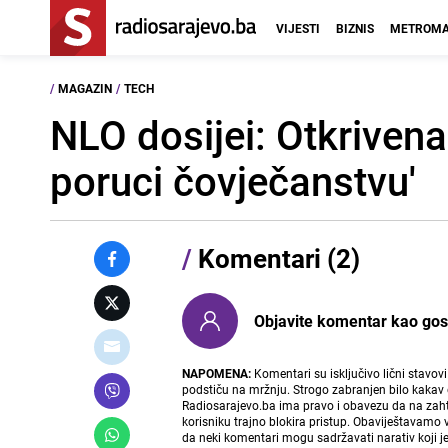
VIJESTI
BIZNIS
METROMA
/
MAGAZIN
/
TECH
NLO dosijei: Otkrivena
poruci čovječanstvu'
/
Komentari (2)
Objavite komentar kao gost i
NAPOMENA:
Komentari su isključivo lični stavov
podstiču na mržnju. Strogo zabranjen bilo kakav 
Radiosarajevo.ba ima pravo i obavezu da na zahtj
korisniku trajno blokira pristup. Obaviještavamo 
da neki komentari mogu sadržavati narativ koji j