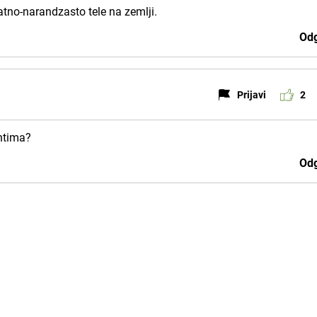
latno-narandzasto tele na zemlji.
Odg
Prijavi
2
entima?
Odg