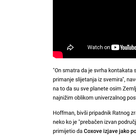
"On smatra da je svrha kontakata 
primanje slijetanja iz svemira", n
na to da su sve planete osim Zemlje
najnižim oblikom univerzalnog post
Hoffman, bivši pripadnik Ratnog z
neko ko je "prebačen izvan područj
primijetio da
Coxove izjave jako p