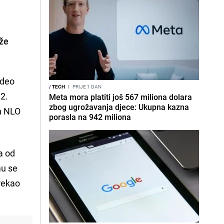
rže
ideo
/
TECH
I
PRIJE 1 DAN
2.
Meta mora platiti još 567 miliona dolara
zbog ugrožavanja djece: Ukupna kazna
ih NLO
porasla na 942 miliona
a od
mu se
 rekao