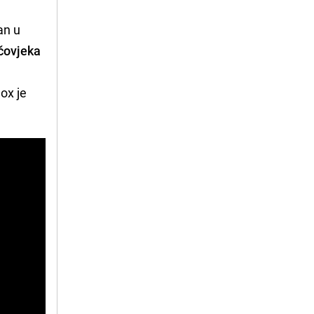
an u
čovjeka
ox je