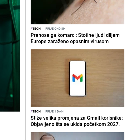
/
TECH
I
PRIJE OKO 8H
Prenose ga komarci: Stotine ljudi diljem
Europe zaraženo opasnim virusom
/
TECH
I
PRIJE 1 DAN
Stiže velika promjena za Gmail korisnike:
Objavljeno šta se ukida početkom 2027.