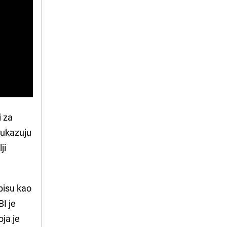
i za
 ukazuju
ji
pisu kao
I je
oja je