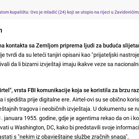
tom kupalištu: Ovo je mladić (24) koji se utopio na rijeci u Zavidovići
n
ha kontakta sa Zemljom priprema ljudi za buduća slijeta
tvrdi da su leteći tanjiri opisani kao "prijateljski nastroj
vali da li bizarni izvještaji imaju ikakve veze sa nacional
irtel", vrsta FBI komunikacije koja se koristila za brzu r
 sjedišta prije digitalne ere. Airtel-ovi su se obično korist
ještajnih tragova i neobičnih izvještaja. U dokumentu se 
11. januara 1955. godine, gdje je agentima rekao da on i ko
vati u Washington, DC, kako bi predstavili svoje informaci
stati s "nekim iz obavještajne službe zračnih snaga".