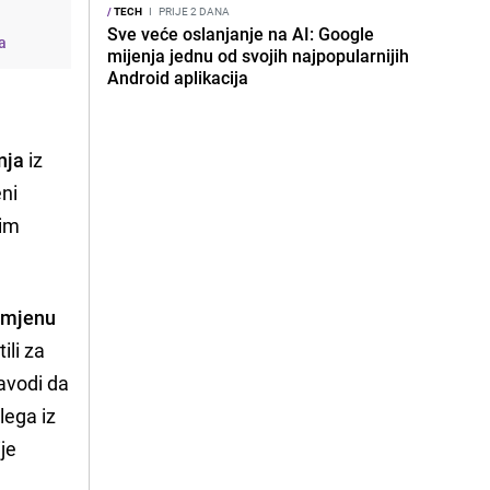
/
TECH
I
PRIJE 2 DANA
Sve veće oslanjanje na AI: Google
ma
mijenja jednu od svojih najpopularnijih
Android aplikacija
nja
iz
eni
nim
azmjenu
ili za
navodi da
lega iz
je