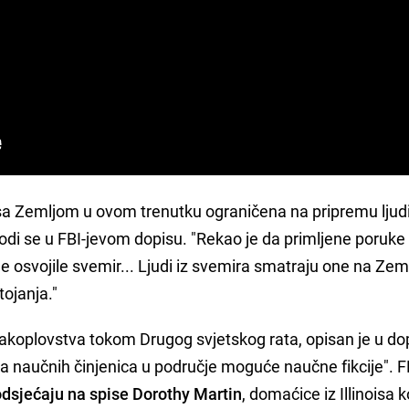
sa Zemljom u ovom trenutku ograničena na pripremu ljud
avodi se u FBI-jevom dopisu. "Rekao je da primljene poruke
 osvojile svemir... Ljudi iz svemira smatraju one na Zeml
ojanja."
rakoplovstva tokom Drugog svjetskog rata, opisan je u do
a naučnih činjenica u područje moguće naučne fikcije". FB
odsjećaju na spise Dorothy Martin
, domaćice iz Illinoisa k