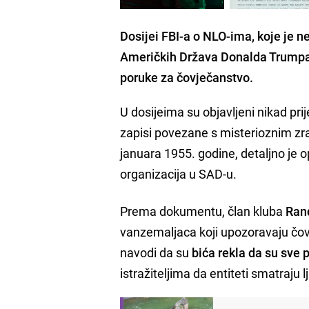
Dosijei FBI-a o NLO-ima, koje je n
Američkih Država Donalda Trumpa, o
poruke za čovječanstvo.
U dosijeima su objavljeni nikad pri
zapisi povezane s misterioznim 
januara 1955. godine, detaljno je o
organizacija u SAD-u.
Prema dokumentu, član kluba
Ran
vanzemaljaca koji upozoravaju č
navodi da su
bića rekla da su sve
istražiteljima da entiteti smatraju 