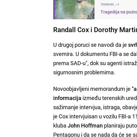
TRENDING
Tragedija na pozna
Randall Cox i Dorothy Marti
U drugoj poruci se navodi da je
svr
svemira. U dokumentu FBI-a se dalje 
prema SAD-u", dok su agenti istraži
sigurnosnim problemima.
Novoobjavljeni memorandum je
"a
informacija
između terenskih ureda i
sažimanje intervjua, istraga, obav
je Cox intervjuisan u vozilu FBI-a 
kluba
John Hoffman
planiraju puto
Pentagonu i da se nada da će se sa