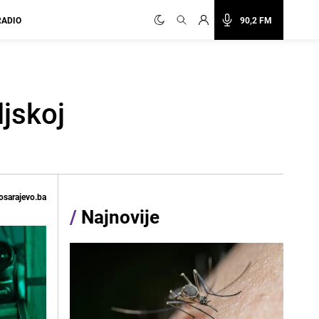
RADIO
90,2 FM
ljskoj
osarajevo.ba
/
Najnovije