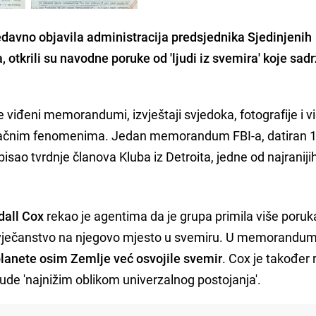
edavno objavila administracija predsjednika Sjedinjenih
tkrili su navodne poruke od 'ljudi iz svemira' koje sad
je viđeni memorandumi, izvještaji svjedoka, fotografije i v
zračnim fenomenima. Jedan memorandum FBI-a, datiran 1
pisao tvrdnje članova Kluba iz Detroita, jedne od najranij
dall Cox
rekao je agentima da je grupa primila više poruk
ovječanstvo na njegovo mjesto u svemiru. U memorandu
 planete osim Zemlje već osvojile svemir
. Cox je također
ljude 'najnižim oblikom univerzalnog postojanja'.