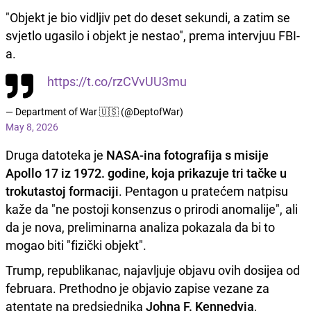
"Objekt je bio vidljiv pet do deset sekundi, a zatim se
svjetlo ugasilo i objekt je nestao", prema intervjuu FBI-
a.
https://t.co/rzCVvUU3mu
— Department of War 🇺🇸 (@DeptofWar)
May 8, 2026
Druga datoteka je
NASA-ina fotografija s misije
Apollo 17 iz 1972. godine, koja prikazuje tri tačke u
trokutastoj formaciji
. Pentagon u pratećem natpisu
kaže da "ne postoji konsenzus o prirodi anomalije", ali
da je nova, preliminarna analiza pokazala da bi to
mogao biti "fizički objekt".
Trump, republikanac, najavljuje objavu ovih dosijea od
februara. Prethodno je objavio zapise vezane za
atentate na predsjednika
Johna F. Kennedyja
,