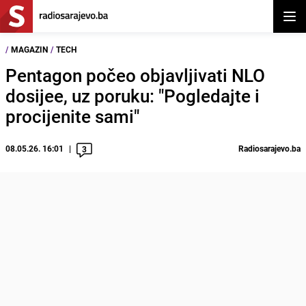
Otvor
/
MAGAZIN
/
TECH
Pentagon počeo objavljivati NLO
dosijee, uz poruku: "Pogledajte i
procijenite sami"
08.05.26. 16:01
Radiosarajevo.ba
3