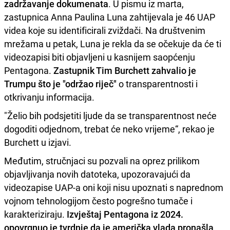
zadržavanje dokumenata
. U pismu iz marta,
zastupnica Anna Paulina Luna zahtijevala je 46 UAP
videa koje su identificirali zviždači. Na društvenim
mrežama u petak, Luna je rekla da se očekuje da će ti
videozapisi biti objavljeni u kasnijem saopćenju
Pentagona.
Zastupnik Tim Burchett zahvalio je
Trumpu što je "održao riječ"
o transparentnosti i
otkrivanju informacija.
"Želio bih podsjetiti ljude da se transparentnost neće
dogoditi odjednom, trebat će neko vrijeme“, rekao je
Burchett u izjavi.
Međutim, stručnjaci su pozvali na oprez prilikom
objavljivanja novih datoteka, upozoravajući da
videozapise UAP-a oni koji nisu upoznati s naprednom
vojnom tehnologijom često pogrešno tumače i
karakteriziraju.
Izvještaj Pentagona iz 2024.
opovrgnuo je tvrdnje da je američka vlada pronašla