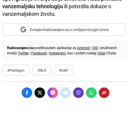
vanzemaljsku tehnologiju
ili potvrdila dokaze o
vanzemaljskom životu.
Dodajte Radiosarajevo.ba u omiljene Google izvore
Radiosarajevo.ba
pratite putem aplikacije za
Android
|
iOS
i društvenih
mreža
Twitter
|
Facebook
|
Instagram
, kao i putem našeg
Viber
Chata.
#Pentagon
#NLO
#UAP