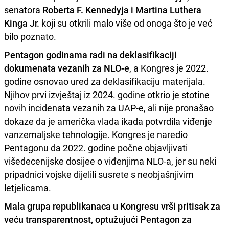
senatora
Roberta F. Kennedyja i Martina Luthera
Kinga Jr.
koji su otkrili malo više od onoga što je već
bilo poznato.
Pentagon godinama radi na deklasifikaciji
dokumenata vezanih za NLO-e
, a Kongres je 2022.
godine osnovao ured za deklasifikaciju materijala.
Njihov prvi izvještaj iz 2024. godine otkrio je stotine
novih incidenata vezanih za UAP-e, ali nije pronašao
dokaze da je američka vlada ikada potvrdila viđenje
vanzemaljske tehnologije. Kongres je naredio
Pentagonu da 2022. godine počne objavljivati ​​
višedecenijske dosijee o viđenjima NLO-a, jer su neki
pripadnici vojske dijelili susrete s neobjašnjivim
letjelicama.
Mala grupa republikanaca u Kongresu vrši pritisak za
veću transparentnost, optužujući Pentagon za