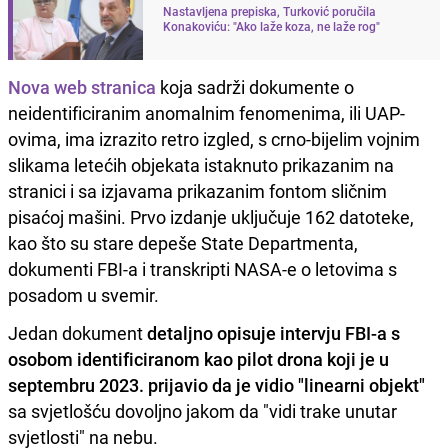
Nastavljena prepiska, Turković poručila
Konakoviću: "Ako laže koza, ne laže rog"
Nova web stranica
koja sadrži dokumente o
neidentificiranim anomalnim fenomenima, ili UAP-
ovima, ima izrazito retro izgled, s crno-bijelim vojnim
slikama letećih objekata istaknuto prikazanim na
stranici i sa izjavama prikazanim fontom sličnim
pisaćoj mašini. Prvo izdanje uključuje 162 datoteke,
kao što su stare depeše State Departmenta,
dokumenti FBI-a i transkripti NASA-e o letovima s
posadom u svemir.
Jedan dokument
detaljno opisuje intervju FBI-a s
osobom identificiranom kao pilot drona koji je u
septembru 2023. prijavio da je vidio "linearni objekt"
sa svjetlošću dovoljno jakom da "vidi trake unutar
svjetlosti" na nebu.