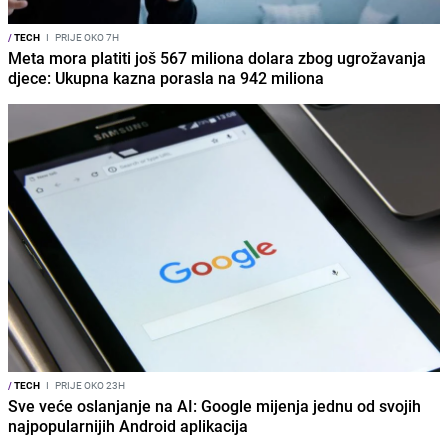
/
TECH
I
PRIJE OKO 7H
Meta mora platiti još 567 miliona dolara zbog ugrožavanja
djece: Ukupna kazna porasla na 942 miliona
/
TECH
I
PRIJE OKO 23H
Sve veće oslanjanje na AI: Google mijenja jednu od svojih
najpopularnijih Android aplikacija