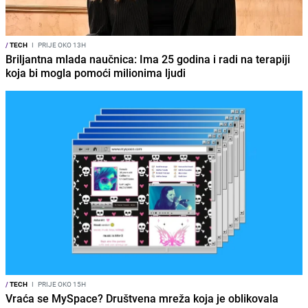
/
TECH
I
PRIJE OKO 13H
Briljantna mlada naučnica: Ima 25 godina i radi na terapiji
koja bi mogla pomoći milionima ljudi
/
TECH
I
PRIJE OKO 15H
Vraća se MySpace? Društvena mreža koja je oblikovala