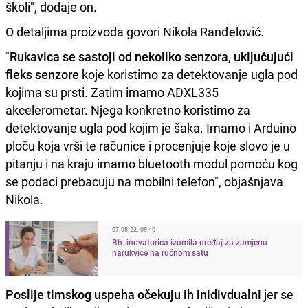
školi", dodaje on.
O detaljima proizvoda govori Nikola Ranđelović.
"
Rukavica se sastoji od nekoliko senzora, uključujući
fleks senzore
koje koristimo za detektovanje ugla pod
kojima su prsti. Zatim imamo ADXL335
akcelerometar. Njega konkretno koristimo za
detektovanje ugla pod kojim je šaka. Imamo i Arduino
ploču koja vrši te računice i procenjuje koje slovo je u
pitanju i na kraju imamo bluetooth modul pomoću kog
se podaci prebacuju na mobilni telefon", objašnjava
Nikola.
07.08.22. 09:40
Bh. inovatorica izumila uređaj za zamjenu
narukvice na ručnom satu
Poslije timskog uspeha očekuju ih inidivdualni
jer se