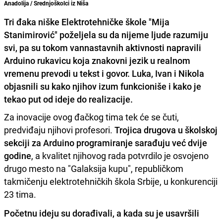
Anadolija / Srednjoškolci iz Niša
Tri đaka niške Elektrotehničke škole "Mija
Stanimirović" poželjela su da nijeme ljude razumiju
svi, pa su tokom vannastavnih aktivnosti napravili
Arduino rukavicu koja znakovni jezik u realnom
vremenu prevodi u tekst i govor. Luka, Ivan i Nikola
objasnili su kako njihov izum funkcioniše i kako je
tekao put od ideje do realizacije.
Za inovacije ovog đačkog tima tek će se čuti,
predviđaju njihovi profesori.
Trojica drugova u školskoj
sekciji za Arduino programiranje sarađuju već dvije
godine
, a kvalitet njihovog rada potvrdilo je osvojeno
drugo mesto na "Galaksija kupu", republičkom
takmičenju elektrotehničkih škola Srbije, u konkurenciji
23 tima.
Početnu ideju su dorađivali, a kada su je usavršili