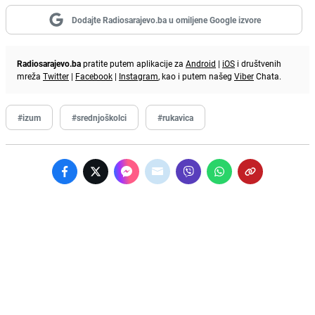
Dodajte Radiosarajevo.ba u omiljene Google izvore
Radiosarajevo.ba
pratite putem aplikacije za
Android
|
iOS
i društvenih
mreža
Twitter
|
Facebook
|
Instagram
, kao i putem našeg
Viber
Chata.
#izum
#srednjoškolci
#rukavica