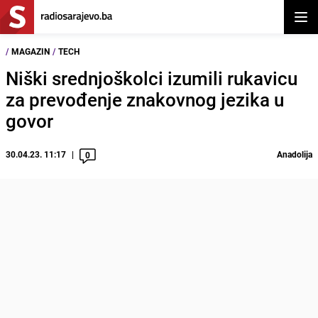
Otvor
/
MAGAZIN
/
TECH
Niški srednjoškolci izumili rukavicu
za prevođenje znakovnog jezika u
govor
30.04.23. 11:17
Anadolija
0