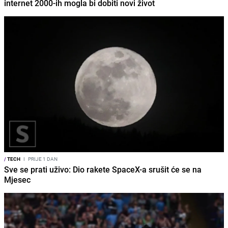
internet 2000-ih mogla bi dobiti novi život
/
TECH
I
PRIJE 1 DAN
Sve se prati uživo: Dio rakete SpaceX-a srušit će se na
Mjesec