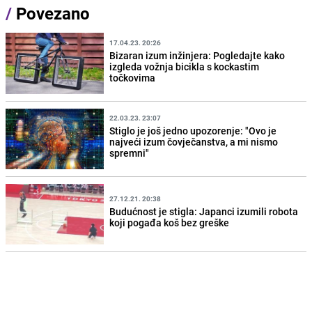
/
Povezano
17.04.23. 20:26
Bizaran izum inžinjera: Pogledajte kako
izgleda vožnja bicikla s kockastim
točkovima
22.03.23. 23:07
Stiglo je još jedno upozorenje: "Ovo je
najveći izum čovječanstva, a mi nismo
spremni"
27.12.21. 20:38
Budućnost je stigla: Japanci izumili robota
koji pogađa koš bez greške