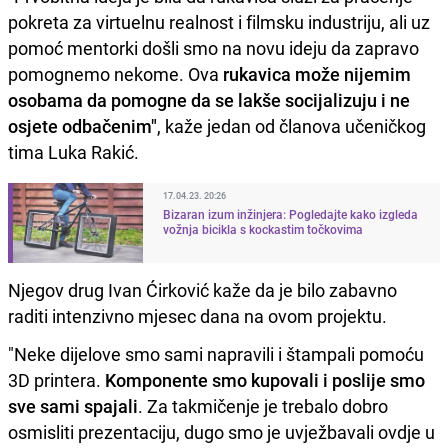
pokreta za virtuelnu realnost i filmsku industriju, ali uz
pomoć mentorki došli smo na novu ideju da zapravo
pomognemo nekome. Ova
rukavica može nijemim
osobama da pomogne da se lakše socijalizuju i ne
osjete odbačenim"
, kaže jedan od članova učeničkog
tima Luka Rakić.
17.04.23. 20:26
Bizaran izum inžinjera: Pogledajte kako izgleda
vožnja bicikla s kockastim točkovima
Njegov drug Ivan Ćirković kaže da je bilo zabavno
raditi intenzivno mjesec dana na ovom projektu.
"Neke dijelove smo sami napravili i štampali pomoću
3D printera.
Komponente smo kupovali i poslije smo
sve sami spajali
. Za takmičenje je trebalo dobro
osmisliti prezentaciju, dugo smo je uvježbavali ovdje u