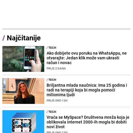
/
Najčitanije
/
TECH
Ako dobijete ovu poruku na WhatsAppu, ne
otvarajte: Jedan klik može vam ukrasti
račun i novac
PRIJE 2 DANA
/
TECH
Briljantna mlada naučnica: Ima 25 godina i
radi na terapiji koja bi mogla pomoći
milionima ljudi
PRIJE OKO 13H
/
TECH
Vraća se MySpace? Društvena mreža koja je
oblikovala internet 2000-ih mogla bi dobiti
novi život
PRIJE OKO 15H