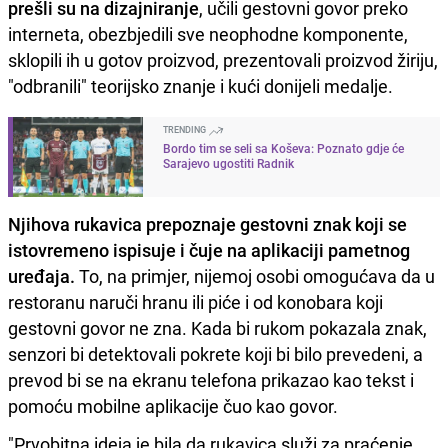
prešli su na dizajniranje
, učili gestovni govor preko
interneta, obezbjedili sve neophodne komponente,
sklopili ih u gotov proizvod, prezentovali proizvod žiriju,
"odbranili" teorijsko znanje i kući donijeli medalje.
TRENDING
Bordo tim se seli sa Koševa: Poznato gdje će
Sarajevo ugostiti Radnik
Njihova rukavica prepoznaje gestovni znak koji se
istovremeno ispisuje i čuje na aplikaciji pametnog
uređaja.
To, na primjer, nijemoj osobi omogućava da u
restoranu naruči hranu ili piće i od konobara koji
gestovni govor ne zna. Kada bi rukom pokazala znak,
senzori bi detektovali pokrete koji bi bilo prevedeni, a
prevod bi se na ekranu telefona prikazao kao tekst i
pomoću mobilne aplikacije čuo kao govor.
"Prvobitna ideja je bila da rukavica služi za praćenje