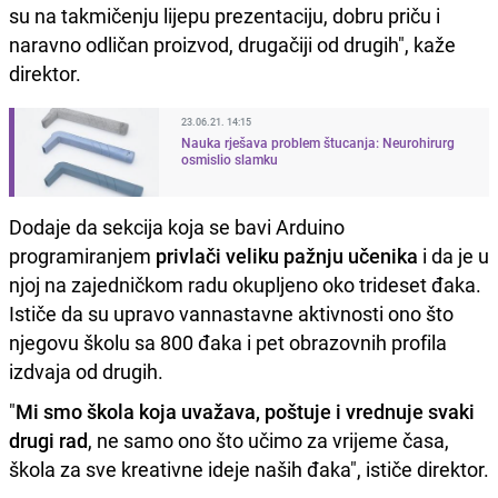
su na takmičenju lijepu prezentaciju, dobru priču i
naravno odličan proizvod, drugačiji od drugih", kaže
direktor.
23.06.21. 14:15
Nauka rješava problem štucanja: Neurohirurg
osmislio slamku
Dodaje da sekcija koja se bavi Arduino
programiranjem
privlači veliku pažnju učenika
i da je u
njoj na zajedničkom radu okupljeno oko trideset đaka.
Ističe da su upravo vannastavne aktivnosti ono što
njegovu školu sa 800 đaka i pet obrazovnih profila
izdvaja od drugih.
"
Mi smo škola koja uvažava, poštuje i vrednuje svaki
drugi rad
, ne samo ono što učimo za vrijeme časa,
škola za sve kreativne ideje naših đaka", ističe direktor.