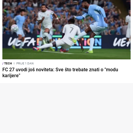
/
TECH
I
PRIJE 1 DAN
FC 27 uvodi još noviteta: Sve što trebate znati o "modu
karijere"