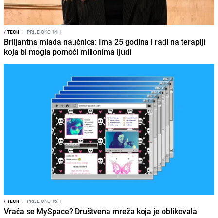
/
TECH
I
PRIJE OKO 14H
Briljantna mlada naučnica: Ima 25 godina i radi na terapiji
koja bi mogla pomoći milionima ljudi
/
TECH
I
PRIJE OKO 16H
Vraća se MySpace? Društvena mreža koja je oblikovala