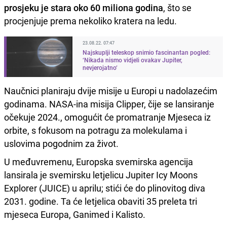
prosjeku je stara oko 60 miliona godina
, što se
procjenjuje prema nekoliko kratera na ledu.
23.08.22. 07:47
Najskuplji teleskop snimio fascinantan pogled:
‘Nikada nismo vidjeli ovakav Jupiter,
nevjerojatno‘
Naučnici planiraju dvije misije u Europi u nadolazećim
godinama. NASA-ina misija Clipper, čije se lansiranje
očekuje 2024., omogućit će promatranje Mjeseca iz
orbite, s fokusom na potragu za molekulama i
uslovima pogodnim za život.
U međuvremenu, Europska svemirska agencija
lansirala je svemirsku letjelicu Jupiter Icy Moons
Explorer (JUICE) u aprilu; stići će do plinovitog diva
2031. godine. Ta će letjelica obaviti 35 preleta tri
mjeseca Europa, Ganimed i Kalisto.