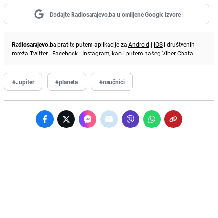
Dodajte Radiosarajevo.ba u omiljene Google izvore
Radiosarajevo.ba
pratite putem aplikacije za
Android
|
iOS
i društvenih
mreža
Twitter
|
Facebook
|
Instagram
, kao i putem našeg
Viber
Chata.
#Jupiter
#planeta
#naučnici