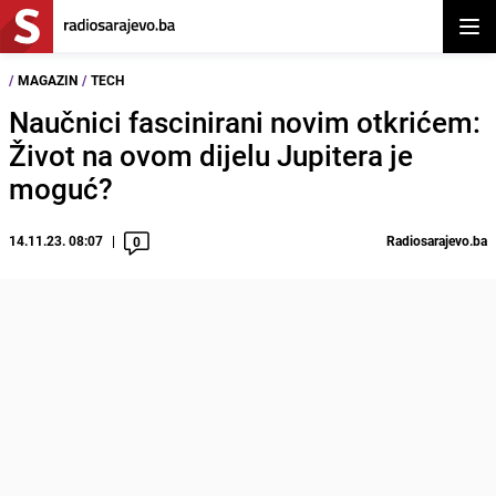
Otvor
/
MAGAZIN
/
TECH
Naučnici fascinirani novim otkrićem:
Život na ovom dijelu Jupitera je
moguć?
14.11.23. 08:07
Radiosarajevo.ba
0