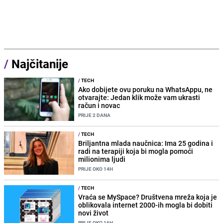
/
Najčitanije
/
TECH
Ako dobijete ovu poruku na WhatsAppu, ne
otvarajte: Jedan klik može vam ukrasti
račun i novac
PRIJE 2 DANA
/
TECH
Briljantna mlada naučnica: Ima 25 godina i
radi na terapiji koja bi mogla pomoći
milionima ljudi
PRIJE OKO 14H
/
TECH
Vraća se MySpace? Društvena mreža koja je
oblikovala internet 2000-ih mogla bi dobiti
novi život
PRIJE OKO 16H