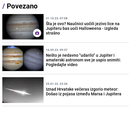
/
Povezano
31.10.23. 07:08
Šta je ovo? Naučnici uočili jezivo lice na
Jupiteru bas uoči Halloweena - izgleda
strašno
16.09.23. 09:37
Nešto je nedavno "udarilo" u Jupiter i
amaterski astronom sve je uspio snimiti:
Pogledajte video
25.01.22. 23:26
Iznad Hrvatske večeras izgorio meteor:
Došao iz pojasa između Marsa i Jupitera