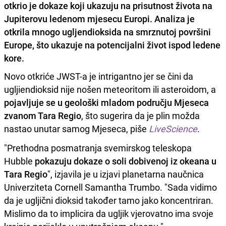
otkrio je dokaze koji ukazuju na prisutnost života na
Jupiterovu ledenom mjesecu Europi. Analiza je
otkrila mnogo ugljendioksida na smrznutoj površini
Europe, što ukazuje na potencijalni život ispod ledene
kore.
Novo otkriće JWST-a je intrigantno jer se čini da
ugljiendioksid nije nošen meteoritom ili asteroidom, a
pojavljuje se u geološki mladom području Mjeseca
zvanom Tara Regio
, što sugerira da je plin možda
nastao unutar samog Mjeseca, piše
LiveScience
.
"Prethodna posmatranja svemirskog teleskopa
Hubble
pokazuju dokaze o soli dobivenoj iz okeana u
Tara Regio
", izjavila je u izjavi planetarna naučnica
Univerziteta Cornell Samantha Trumbo. "Sada vidimo
da je ugljični dioksid također tamo jako koncentriran.
Mislimo da to implicira da ugljik vjerovatno ima svoje