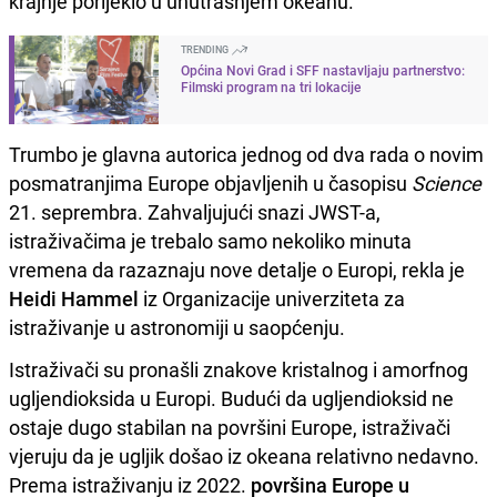
krajnje porijeklo u unutrašnjem okeanu."
TRENDING
Općina Novi Grad i SFF nastavljaju partnerstvo:
Filmski program na tri lokacije
Trumbo je glavna autorica jednog od dva rada o novim
posmatranjima Europe objavljenih u časopisu
Science
21. seprembra. Zahvaljujući snazi JWST-a,
istraživačima je trebalo samo nekoliko minuta
vremena da razaznaju nove detalje o Europi, rekla je
Heidi Hammel
iz Organizacije univerziteta za
istraživanje u astronomiji u saopćenju.
Istraživači su pronašli znakove kristalnog i amorfnog
ugljendioksida u Europi. Budući da ugljendioksid ne
ostaje dugo stabilan na površini Europe, istraživači
vjeruju da je ugljik došao iz okeana relativno nedavno.
Prema istraživanju iz 2022.
površina Europe u