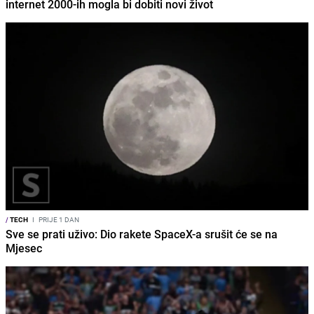
internet 2000-ih mogla bi dobiti novi život
/
TECH
I
PRIJE 1 DAN
Sve se prati uživo: Dio rakete SpaceX-a srušit će se na
Mjesec