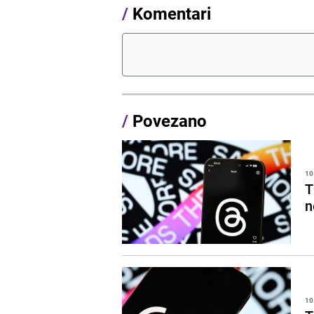
/
Komentari
/
Povezano
10
T
n
10