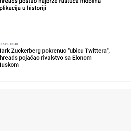
hreads postao najbrže rastuća mobilna
plikacija u historiji
.07.23. 08:43
ark Zuckerberg pokrenuo "ubicu Twittera",
hreads pojačao rivalstvo sa Elonom
uskom