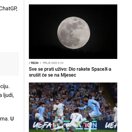
 ChatGP,
a
/
TECH
I
PRIJE OKO 21H
Sve se prati uživo: Dio rakete SpaceX-a
srušit će se na Mjesec
ciju.
 ljudi,
vama.
U