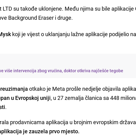
t LTD su takođe uklonjene. Među njima su bile aplikacije
ove Background Eraser i druge.
 Mysk
koji je vijest o uklanjanju lažne aplikacije podijelio n
e više intervencija zbog vrućina, doktor otkriva najčešće tegobe
preuzimanja
otkako je Meta prošle nedjelje objavila aplika
upan u Evropskoj uniji
, u 27 zemalja članica sa 448 miliona
sti
.
irala prodavnicama aplikacija u brojnim evropskim drža
aplikacija je zauzela prvo mjesto.