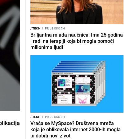
/
TECH
I
PRIJE OKO 7H
Briljantna mlada naučnica: Ima 25 godina
i radi na terapiji koja bi mogla pomoći
milionima ljudi
/
TECH
I
PRIJE OKO 9H
plikacija
Vraća se MySpace? Društvena mreža
koja je oblikovala internet 2000-ih mogla
bi dobiti novi život