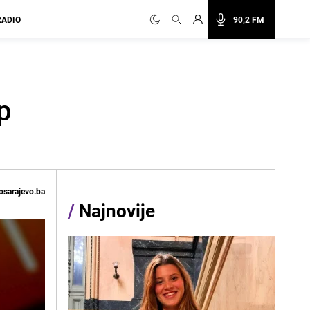
RADIO
90,2 FM
p
osarajevo.ba
/
Najnovije