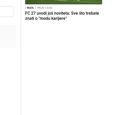
/
TECH
I
PRIJE 1 DAN
FC 27 uvodi još noviteta: Sve što trebate
znati o "modu karijere"