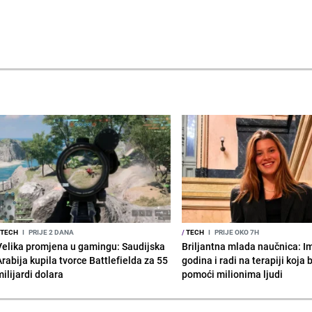
TECH
I
PRIJE 2 DANA
/
TECH
I
PRIJE OKO 7H
Velika promjena u gamingu: Saudijska
Briljantna mlada naučnica: I
Arabija kupila tvorce Battlefielda za 55
godina i radi na terapiji koja
ilijardi dolara
pomoći milionima ljudi