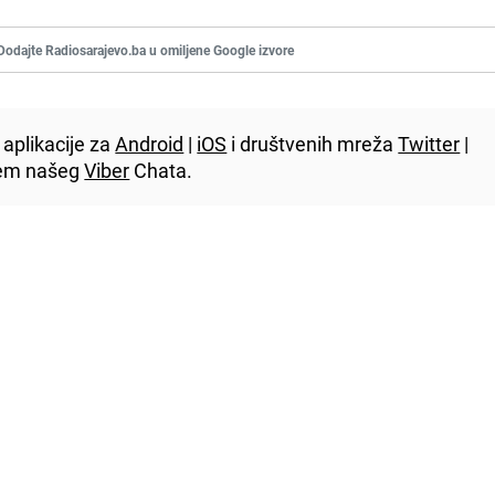
Dodajte Radiosarajevo.ba u omiljene Google izvore
aplikacije za
Android
|
iOS
i društvenih mreža
Twitter
|
utem našeg
Viber
Chata.