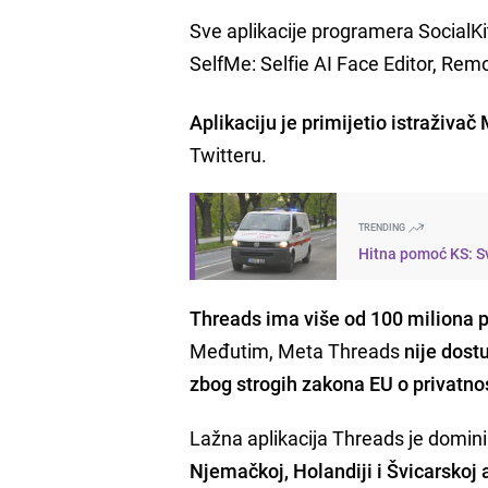
Sve aplikacije programera SocialKi
SelfMe: Selfie AI Face Editor, Rem
Aplikaciju je primijetio istraživač
Twitteru.
TRENDING
Hitna pomoć KS: Sv
Threads ima više od 100 miliona 
Međutim, Meta Threads
nije dost
zbog strogih zakona EU o privatno
Lažna aplikacija Threads je domin
Njemačkoj, Holandiji i Švicarskoj 