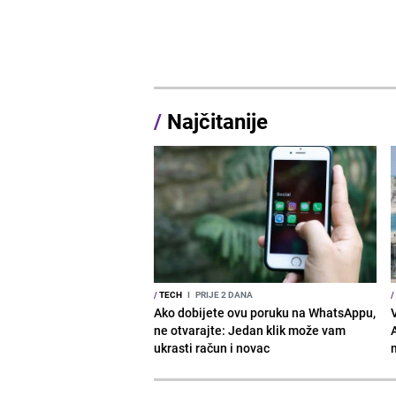
/
Najčitanije
/
TECH
I
PRIJE 2 DANA
/
Ako dobijete ovu poruku na WhatsAppu,
ne otvarajte: Jedan klik može vam
ukrasti račun i novac
m