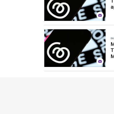
T
a
06
M
T
M