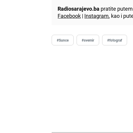
Radiosarajevo.ba
pratite putem 
Facebook
|
Instagram
, kao i p
#Sunce
#svemir
#fotograf