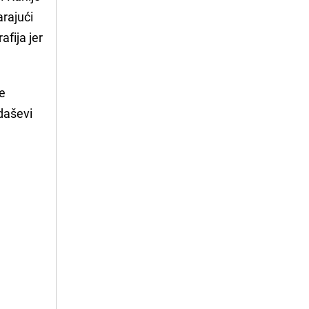
arajući
fija jer
je
daševi