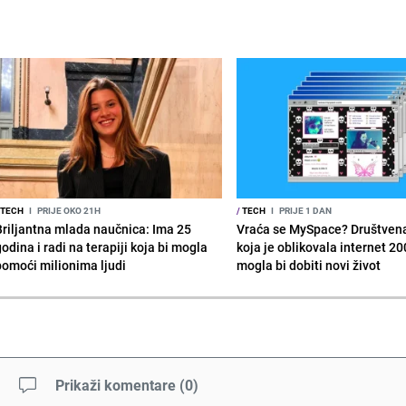
TECH
I
PRIJE OKO 21H
/
TECH
I
PRIJE 1 DAN
Briljantna mlada naučnica: Ima 25
Vraća se MySpace? Društven
odina i radi na terapiji koja bi mogla
koja je oblikovala internet 20
pomoći milionima ljudi
mogla bi dobiti novi život
Prikaži komentare
(
0
)