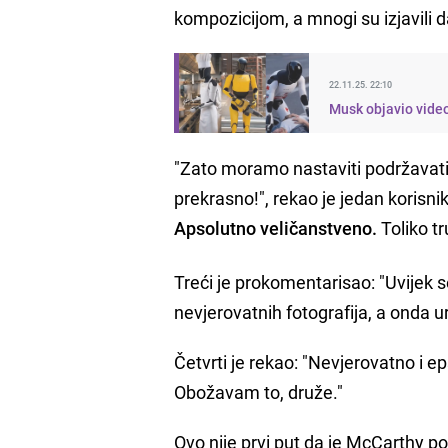
kompozicijom, a mnogi su izjavili d
22.11.25. 22:10
Musk objavio video 
"Zato moramo nastaviti podržavati p
prekrasno!", rekao je jedan korisni
Apsolutno veličanstveno.
Toliko t
Treći je prokomentarisao: "Uvijek s
nevjerovatnih fotografija, a onda u
Četvrti je rekao: "Nevjerovatno i e
Obožavam to, druže."
Ovo nije prvi put da je McCarthy p