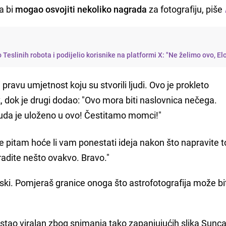
a bi
mogao osvojiti nekoliko nagrada
za fotografiju, piše
Teslinih robota i podijelio korisnike na platformi X: "Ne želimo ovo, El
ravu umjetnost koju su stvorili ljudi. Ovo je prokleto
k, dok je drugi dodao: "Ovo mora biti naslovnica nečega.
ruda je uloženo u ovo! Čestitamo momci!"
e pitam hoće li vam ponestati ideja nakon što napravite t
radite nešto ovakvo. Bravo."
pski. Pomjeraš granice onoga što astrofotografija može bit
ostao viralan zbog snimanja tako zapanjujućih slika Sunca