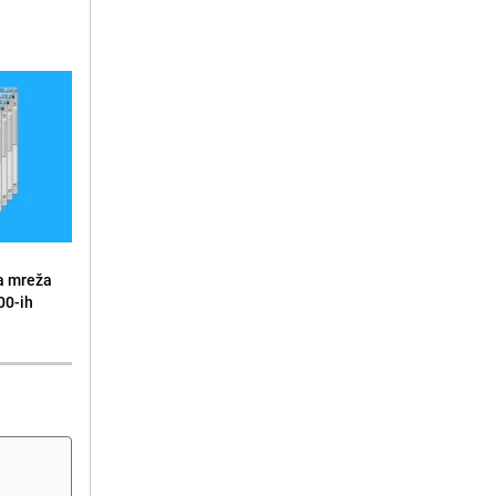
a mreža
00-ih