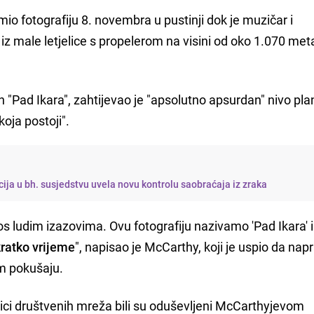
mio fotografiju 8. novembra u pustinji dok je muzičar i
iz male letjelice s propelerom na visini od oko 1.070 met
.
Pad Ikara", zahtijevao je "apsolutno apsurdan" nivo plan
koja postoji".
icija u bh. susjedstvu uvela novu kontrolu saobraćaja iz zraka
s ludim izazovima. Ovu fotografiju nazivamo 'Pad Ikara' i
kratko vrijeme
", napisao je McCarthy, koji je uspio da napr
m pokušaju.
snici društvenih mreža bili su oduševljeni McCarthyjevom