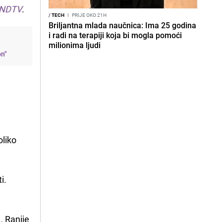
NDTV
.
/
TECH
I
PRIJE OKO 21H
Briljantna mlada naučnica: Ima 25 godina
i radi na terapiji koja bi mogla pomoći
milionima ljudi
on"
oliko
i.
. Ranije