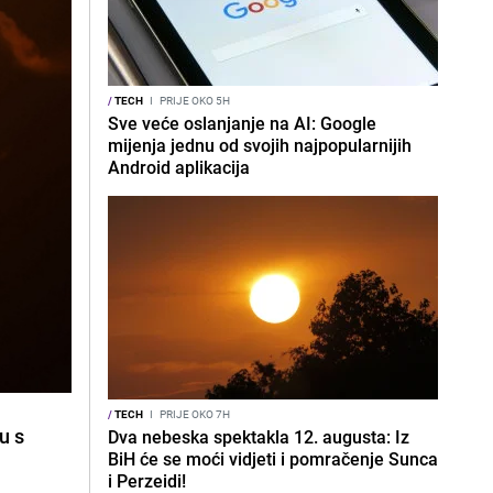
/
TECH
I
PRIJE OKO 5H
Sve veće oslanjanje na AI: Google
mijenja jednu od svojih najpopularnijih
Android aplikacija
/
TECH
I
PRIJE OKO 7H
u s
Dva nebeska spektakla 12. augusta: Iz
BiH će se moći vidjeti i pomračenje Sunca
i Perzeidi!