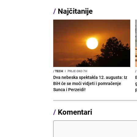
/
Najčitanije
/
TECH
I
PRIJE OKO 7H
/
Dva nebeska spektakla 12. augusta: Iz
BiH će se moći vidjeti i pomračenje
g
Sunca i Perzeidi!
/
Komentari