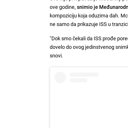
ove godine,
snimio je Međunarodn
kompoziciju koja oduzima dah. McCa
ne samo da prikazuje ISS u tranzicij
"Dok smo čekali da ISS prođe por
dovelo do ovog jedinstvenog snimk
snovi.