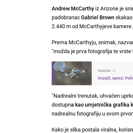
Andrew McCarthy
iz Arizone je sni
padobranac
Gabriel Brown
skakao 
2.440 m od McCarthyjeve kamere
Prema McCarthyju, snimak, nazvan "
"možda je prva fotografija te vrste 
TRENDING
Vozači, oprez: Pol
"Nadrealni trenutak, uhvaćen uprko
dostupn
a kao umjetnička grafika 
nadrealnu fotografiju u svom prvo
Kako je slika postala viralna, kori