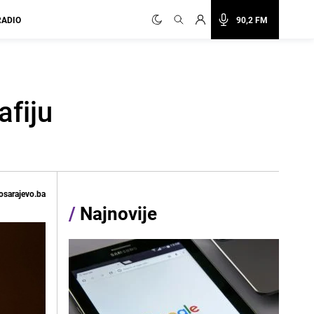
RADIO
90,2 FM
afiju
osarajevo.ba
/
Najnovije