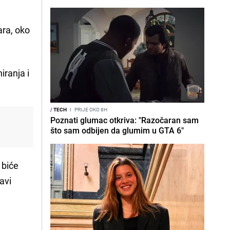
ara, oko
iranja i
/
TECH
I
PRIJE OKO 8H
Poznati glumac otkriva: "Razočaran sam
što sam odbijen da glumim u GTA 6"
 biće
avi