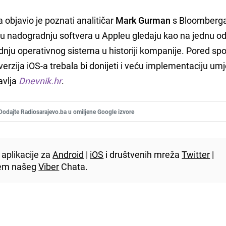
objavio je poznati analitičar
Mark Gurman
s Bloomberga
ovu nadogradnju softvera u Appleu gledaju kao na jednu od
adnju operativnog sistema u historiji kompanije. Pored s
erzija iOS-a trebala bi donijeti i veću implementaciju um
avlja
Dnevnik.hr
.
Dodajte Radiosarajevo.ba u omiljene Google izvore
aplikacije za
Android
|
iOS
i društvenih mreža
Twitter
|
utem našeg
Viber
Chata.