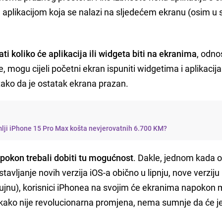
 aplikacijom koja se nalazi na sljedećem ekranu (osim u 
i koliko će aplikacija ili widgeta biti na ekranima
, odn
, mogu cijeli početni ekran ispuniti widgetima i aplikacija
tako da je ostatak ekrana prazan.
emlji iPhone 15 Pro Max košta nevjerovatnih 6.700 KM?
apokon trebali dobiti tu mogućnost
. Dakle, jednom kada 
tavljanje novih verzija iOS-a obično u lipnju, nove verziju
ujnu), korisnici iPhonea na svojim će ekranima napokon 
vakako nije revolucionarna promjena, nema sumnje da će 