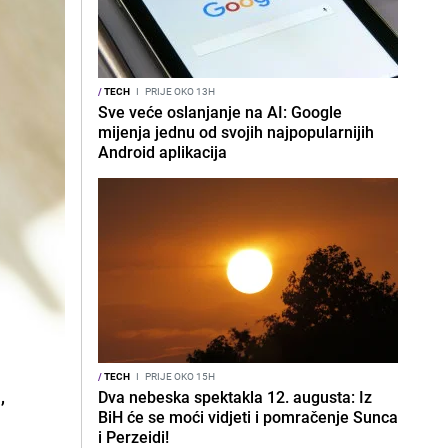
/
TECH
I
PRIJE OKO 13H
Sve veće oslanjanje na AI: Google
mijenja jednu od svojih najpopularnijih
Android aplikacija
/
TECH
I
PRIJE OKO 15H
,
Dva nebeska spektakla 12. augusta: Iz
BiH će se moći vidjeti i pomračenje Sunca
i Perzeidi!