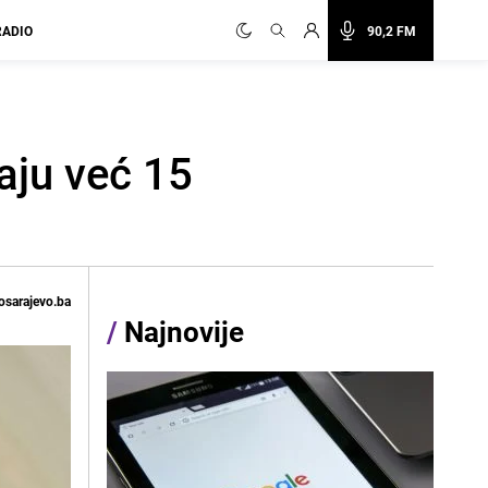
RADIO
90,2 FM
aju već 15
osarajevo.ba
/
Najnovije