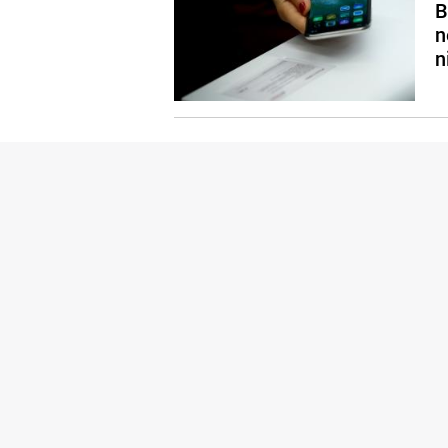
B
n
n