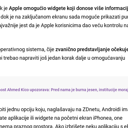
ok je
Apple omogućio widgete koji donose više informaci
 dok je na zaključanom ekranu sada moguće prikazati pu
najvažnije jest da je Apple korisnicima dao veću kontrolu n
erativnog sistema, čije
zvanično predstavljanje očeku
i trebao napraviti još jedan korak dalje u omogućavanju
nost Ahmed Kico upozorava: Pred nama je burna jesen, institucije mora
obiti jednu opciju koju, naglašavaju na ZDnetu, Androidi im
te aplikacije ili widgete na početni ekran iPhonea, one
 nema praznog prostora. Ako izbrišete neku aplikaciju s e