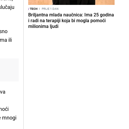
slučaju
/
TECH
I
PRIJE 1 DAN
Briljantna mlada naučnica: Ima 25 godina
i radi na terapiji koja bi mogla pomoći
milionima ljudi
osno
ma ili
ova
moći
je mnogi