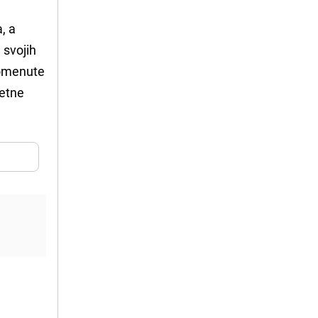
, a
 svojih
pomenute
jetne