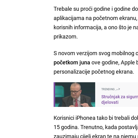
Trebale su proći godine i godine d
aplikacijama na početnom ekranu,
korisnih informacija, a ono što je 
prikazom.
S novom verzijom svog mobilnog op
početkom juna
ove godine, Apple b
personalizacije početnog ekrana.
TRENDING
Stručnjak za sigur
djelovati
Korisnici iPhonea tako bi trebali d
15 godina. Trenutno, kada postavlja
zauzimaju cijeli ekran te na njemu