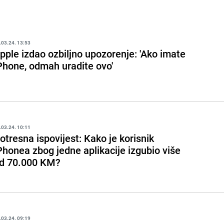
.03.24. 13:53
pple izdao ozbiljno upozorenje: 'Ako imate
Phone, odmah uradite ovo'
.03.24. 10:11
otresna ispovijest: Kako je korisnik
Phonea zbog jedne aplikacije izgubio više
d 70.000 KM?
.03.24. 09:19