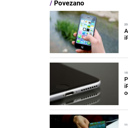
/
Povezano
25
A
i
15
P
i
o
11