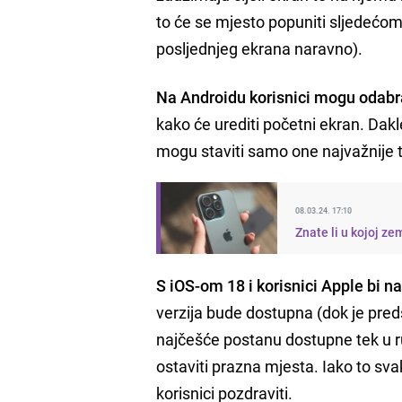
to će se mjesto popuniti sljedećom
posljednjeg ekrana naravno).
Na Androidu korisnici mogu odabrat
kako će urediti početni ekran. Dakle
mogu staviti samo one najvažnije 
08.03.24. 17:10
Znate li u kojoj z
S iOS-om 18 i korisnici Apple bi n
verzija bude dostupna (dok je preds
najčešće postanu dostupne tek u r
ostaviti prazna mjesta. Iako to s
korisnici pozdraviti.