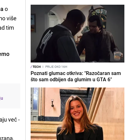
ja
o
no više
ad tim
jemo
/
TECH
I
PRIJE OKO 16H
Poznati glumac otkriva: "Razočaran sam
što sam odbijen da glumim u GTA 6"
ju
aju već -
krana,