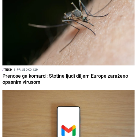
/
TECH
I
PRIJE OKO 12H
Prenose ga komarci: Stotine ljudi diljem Europe zaraženo
opasnim virusom