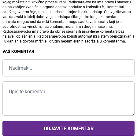
kojeg možete biti krivično procesuirani. Radiosarajevo.ba ima pravo i obavezu
da na zahtjev zvaničnih organa dostavi podatke o korisniku čiji komentari
sadrže govor mržnje, kao i da korisniku trajno blokira pristup. Obaviještavamo
vas da svaki čitatelj dobrovoljno pristupa čitanju i kreiranju komentara i
prihvata mogućnost da neki komentari mogu sadržavati narativ koji je u
suprotnosti sa vjerskim, nacionalnim, moralnim i drugim načelima.
Radiosarajevo.ba ima pravo da obriše sporne ili prijavljene komentare bez
najave i objašnjenja. Radiosarajevo.ba koristi automatski sistem prepoznavanja
i uklanjanja govora mržnje i drugih neprimjerenih sadržaja u komentarima.
VAŠ KOMENTAR
OBJAVITE KOMENTAR