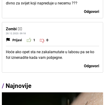
divno za svijet koji napreduje u necemu ???
Odgovori
Zombi 🧟‍♂️
28.12.2023. 09:18
Prijavi
1
0
Hoće ako opet sta ne zakalamutate u labosu pa se ko
fol iznenadite kada vam pobjegne.
Odgovori
/
Najnovije