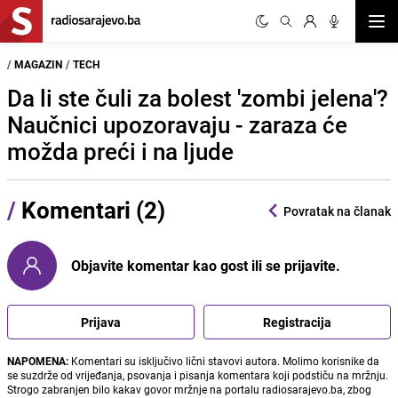
Otvor
/
MAGAZIN
/
TECH
Da li ste čuli za bolest 'zombi jelena'?
Naučnici upozoravaju - zaraza će
možda preći i na ljude
/
Komentari (2)
Povratak na članak
Objavite komentar kao gost ili se prijavite.
Prijava
Registracija
NAPOMENA:
Komentari su isključivo lični stavovi autora. Molimo korisnike da
se suzdrže od vrijeđanja, psovanja i pisanja komentara koji podstiču na mržnju.
Strogo zabranjen bilo kakav govor mržnje na portalu radiosarajevo.ba, zbog