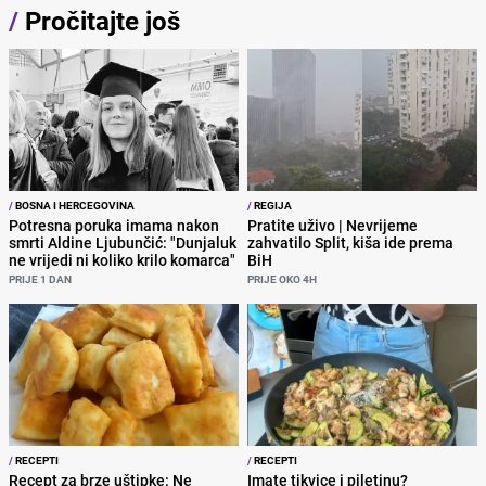
/
Pročitajte još
/
BOSNA I HERCEGOVINA
/
REGIJA
Potresna poruka imama nakon
Pratite uživo | Nevrijeme
smrti Aldine Ljubunčić: "Dunjaluk
zahvatilo Split, kiša ide prema
ne vrijedi ni koliko krilo komarca"
BiH
PRIJE 1 DAN
PRIJE OKO 4H
/
RECEPTI
/
RECEPTI
Recept za brze uštipke: Ne
Imate tikvice i piletinu?