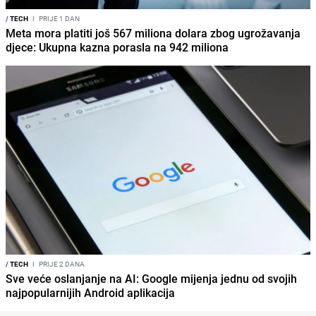
/
TECH
I
PRIJE 1 DAN
Meta mora platiti još 567 miliona dolara zbog ugrožavanja
djece: Ukupna kazna porasla na 942 miliona
/
TECH
I
PRIJE 2 DANA
Sve veće oslanjanje na AI: Google mijenja jednu od svojih
najpopularnijih Android aplikacija