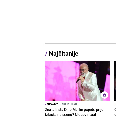
/
Najčitanije
/
SHOWBIZ
I
PRIJE 1 DAN
/
Znate li šta Dino Merlin pojede prije
izlaska na scenu? Njegov ritual
o