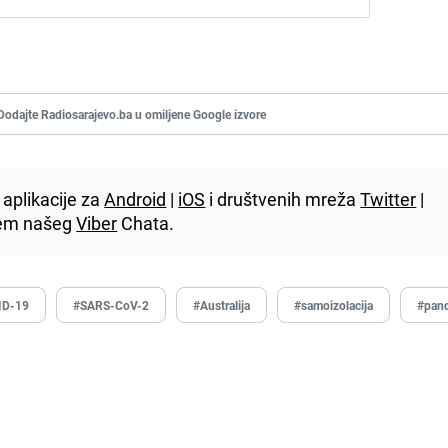
Dodajte Radiosarajevo.ba u omiljene Google izvore
aplikacije za
Android
|
iOS
i društvenih mreža
Twitter
|
utem našeg
Viber
Chata.
ID-19
#SARS-CoV-2
#Australija
#samoizolacija
#pan