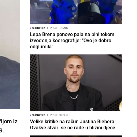
/
SHOWBIZ
I
PRIJE 33MIN
Lepa Brena ponovo pala na bini tokom
izvođenja koerografije: "Ovo je dobro
odglumila"
/
SHOWBIZ
I
PRIJE OKO 7H
fijom iz
Velike kritike na račun Justina Biebera:
Ovakve stvari se ne rade u blizini djece
9
.