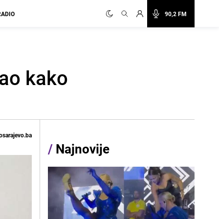
RADIO
90,2 FM
sao kako
osarajevo.ba
/
Najnovije