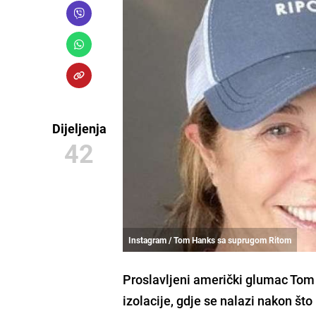
Dijeljenja
42
Instagram / Tom Hanks sa suprugom Ritom
Proslavljeni američki glumac
Tom
izolacije, gdje se nalazi nakon št