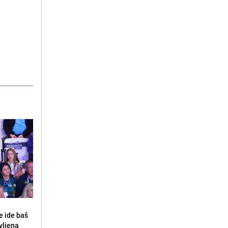
e ide baš
vljena