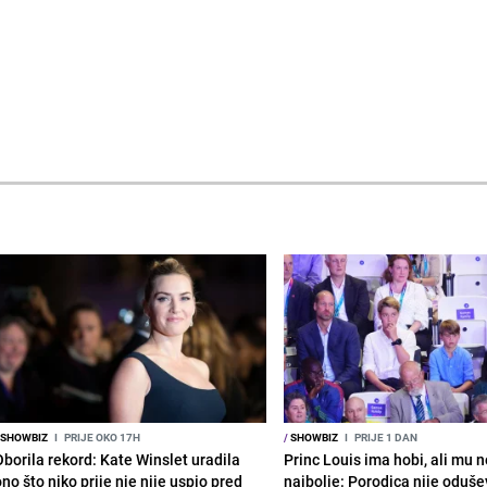
SHOWBIZ
I
PRIJE OKO 17H
/
SHOWBIZ
I
PRIJE 1 DAN
Oborila rekord: Kate Winslet uradila
Princ Louis ima hobi, ali mu n
no što niko prije nje nije uspio pred
najbolje: Porodica nije oduše