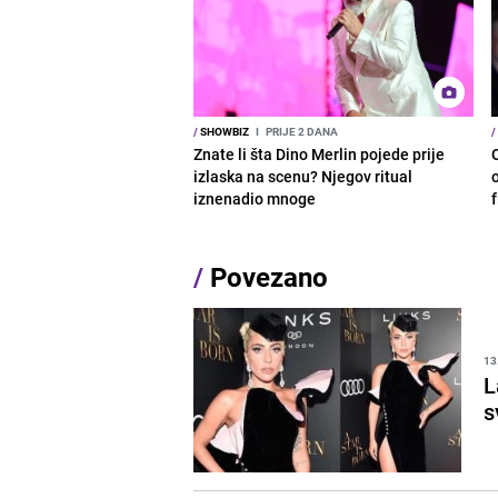
/
SHOWBIZ
I
PRIJE 2 DANA
/
Znate li šta Dino Merlin pojede prije
izlaska na scenu? Njegov ritual
o
iznenadio mnoge
/
Povezano
13
L
s