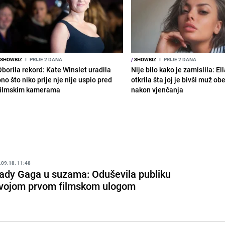
SHOWBIZ
I
PRIJE 2 DANA
/
SHOWBIZ
I
PRIJE 2 DANA
Oborila rekord: Kate Winslet uradila
Nije bilo kako je zamislila: El
no što niko prije nje nije uspio pred
otkrila šta joj je bivši muž ob
filmskim kamerama
nakon vjenčanja
.09.18. 11:48
ady Gaga u suzama: Oduševila publiku
vojom prvom filmskom ulogom