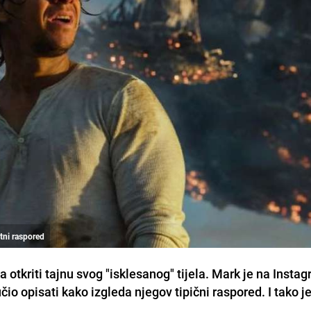
tni raspored
otkriti tajnu svog "isklesanog" tijela. Mark je na Insta
io opisati kako izgleda njegov tipični raspored. I tako j