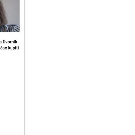
la Dvornik
ećao kupiti