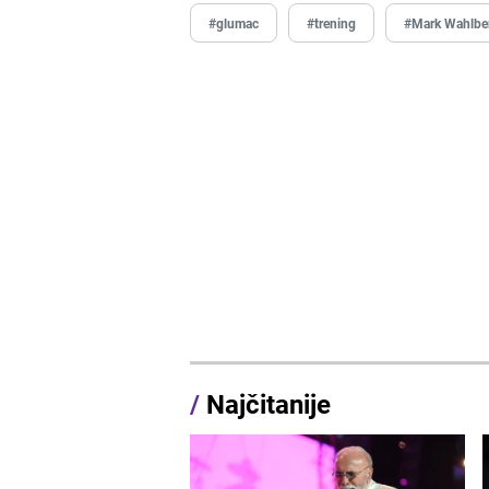
#glumac
#trening
#Mark Wahlbe
/
Najčitanije