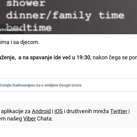
atni raspored
ima i sa djecom.
uženje, a na spavanje ide već u 19:30
, nakon čega se po
Dodajte Radiosarajevo.ba u omiljene Google izvore
aplikacije za
Android
|
iOS
i društvenih mreža
Twitter
|
utem našeg
Viber
Chata.