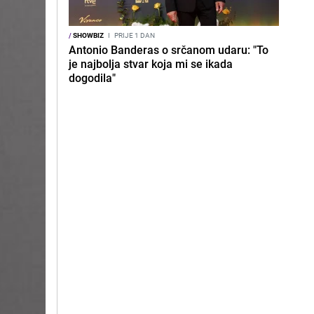
/
SHOWBIZ
I
PRIJE 1 DAN
Antonio Banderas o srčanom udaru: "To
je najbolja stvar koja mi se ikada
dogodila"