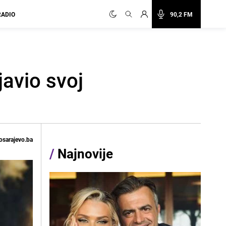
RADIO
90,2 FM
javio svoj
osarajevo.ba
/
Najnovije