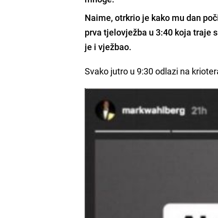
Naime,
otrkrio je kako mu dan poči
prva tjelovježba u 3:40 koja traje s
je i vježbao.
Svako jutro u 9:30 odlazi na kriote