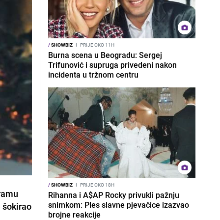
/
SHOWBIZ
I
PRIJE OKO 11H
Burna scena u Beogradu: Sergej
Trifunović i supruga privedeni nakon
incidenta u tržnom centru
/
SHOWBIZ
I
PRIJE OKO 18H
gramu
Rihanna i A$AP Rocky privukli pažnju
snimkom: Ples slavne pjevačice izazvao
e šokirao
brojne reakcije