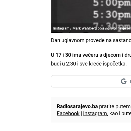
Instagram / Mark Wahlberg objavio svoj nevjerov
Dan uglavnom provede na sastanc
U 17 i 30 ima večeru s djecom i dr
budi u 2:30 i sve kreće ispočetka.
Radiosarajevo.ba
pratite putem 
Facebook
|
Instagram
, kao i p