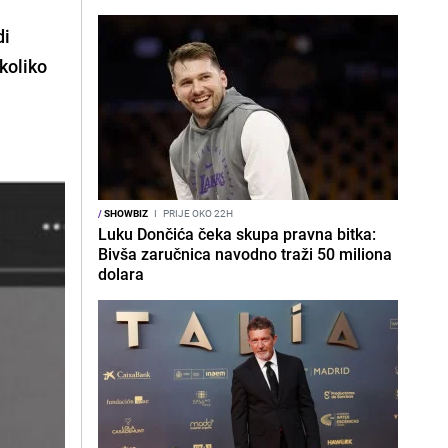
di
 koliko
/
SHOWBIZ
I
PRIJE OKO 22H
Luku Dončića čeka skupa pravna bitka:
Bivša zaručnica navodno traži 50 miliona
dolara