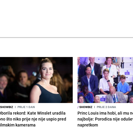
SHOWBIZ
I
PRIJE 1 DAN
/
SHOWBIZ
I
PRIJE 2 DANA
Oborila rekord: Kate Winslet uradila
Princ Louis ima hobi, ali mu n
no što niko prije nje nije uspio pred
najbolje: Porodica nije oduše
filmskim kamerama
napretkom