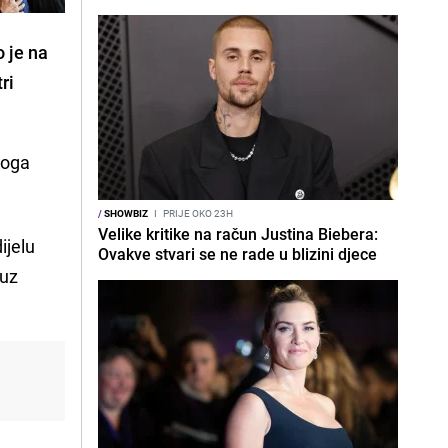
o je na
ri
voga
/
SHOWBIZ
I
PRIJE OKO 23H
Velike kritike na račun Justina Biebera:
ijelu
Ovakve stvari se ne rade u blizini djece
 uz