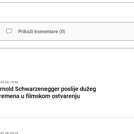
Prikaži komentare
(
0
)
.03.24. 15:36
rnold Schwarzenegger poslije dužeg
remena u filmskom ostvarenju
.01.24. 23:10