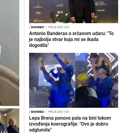
/
SHOWBIZ
I
PRIJE OKO 10H
Antonio Banderas o srčanom udaru: "To
je najbolja stvar koja mi se ikada
dogodila"
/
SHOWBIZ
I
PRIJE OKO 16H
Lepa Brena ponovo pala na bini tokom
izvođenja koerografije: "Ovo je dobro
odglumila"