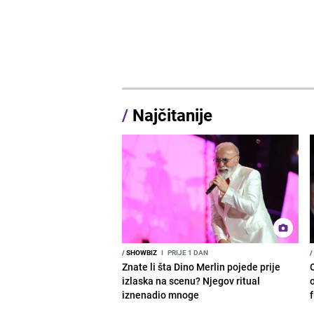
/
Najčitanije
/
SHOWBIZ
I
PRIJE 1 DAN
/
Znate li šta Dino Merlin pojede prije
izlaska na scenu? Njegov ritual
o
iznenadio mnoge