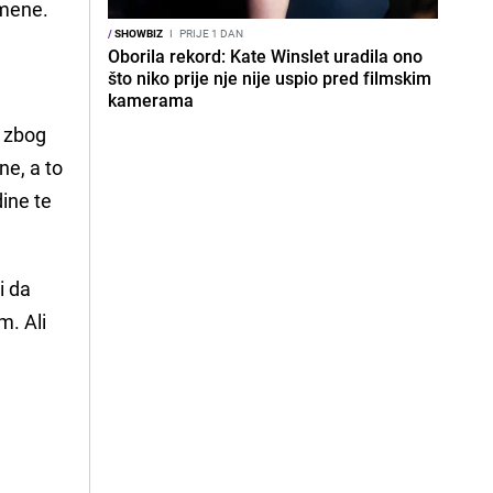
 mene.
/
SHOWBIZ
I
PRIJE 1 DAN
Oborila rekord: Kate Winslet uradila ono
što niko prije nje nije uspio pred filmskim
kamerama
o zbog
ne, a to
ine te
i da
m. Ali