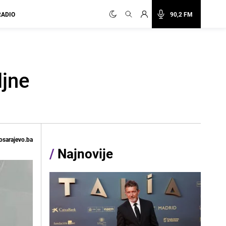
RADIO
90,2 FM
ljne
osarajevo.ba
/
Najnovije