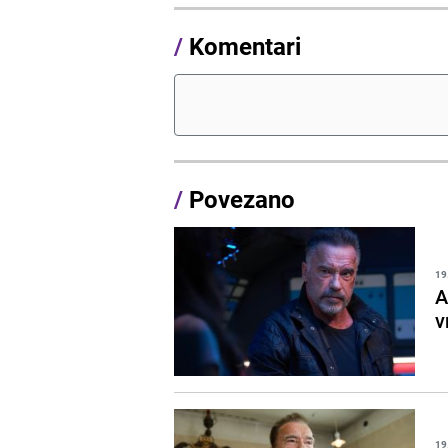
/
Komentari
/
Povezano
19
A
v
19