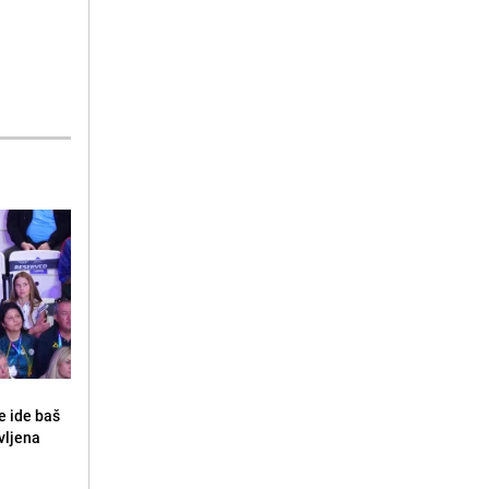
e ide baš
vljena