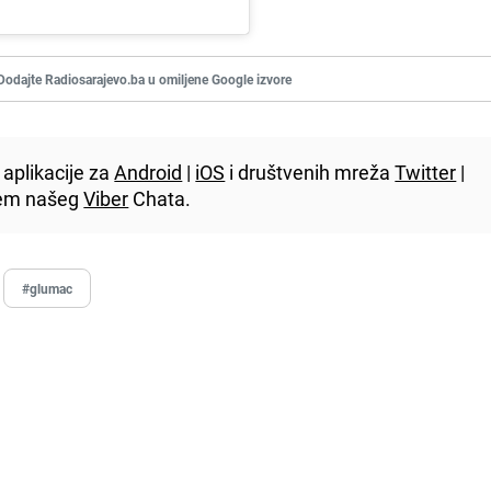
Dodajte Radiosarajevo.ba u omiljene Google izvore
aplikacije za
Android
|
iOS
i društvenih mreža
Twitter
|
utem našeg
Viber
Chata.
#glumac