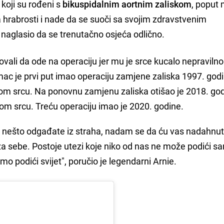
 koji su rođeni s
bikuspidalnim aortnim zaliskom
, poput
a hrabrosti i nade da se suoči sa svojim zdravstvenim
 naglasio da se trenutačno osjeća odlično.
etovali da ode na operaciju jer mu je srce kucalo nepraviln
mac je prvi put imao operaciju zamjene zaliska 1997. godi
nom srcu. Na ponovnu zamjenu zaliska otišao je 2018. god
om srcu. Treću operaciju imao je 2020. godine.
o nešto odgađate iz straha, nadam se da ću vas nadahnut
e za sebe. Postoje utezi koje niko od nas ne može podići sa
podići svijet", poručio je legendarni Arnie.