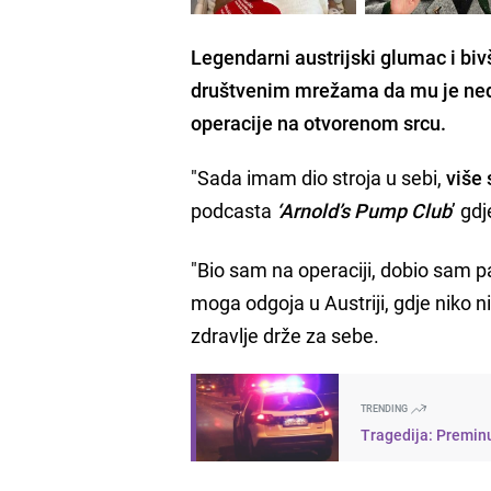
Legendarni austrijski glumac i biv
društvenim mrežama da mu je ned
operacije na otvorenom srcu.
"Sada imam dio stroja u sebi,
više
podcasta
‘Arnold’s Pump Club
’ gd
"Bio sam na operaciji, dobio sam 
moga odgoja u Austriji, gdje niko
zdravlje drže za sebe.
TRENDING
Tragedija: Preminu