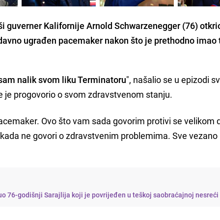
ši guverner Kalifornije Arnold Schwarzenegger (76) otkri
avno ugrađen pacemaker nakon što je prethodno imao t
 sam nalik svom liku Terminatoru
", našalio se u epizodi s
je je progovorio o svom zdravstvenom stanju.
pacemaker. Ovo što vam sada govorim protivi se velikom d
 nikada ne govori o zdravstvenim problemima. Sve vezano
o 76-godišnji Sarajlija koji je povrijeđen u teškoj saobraćajnoj nesreći