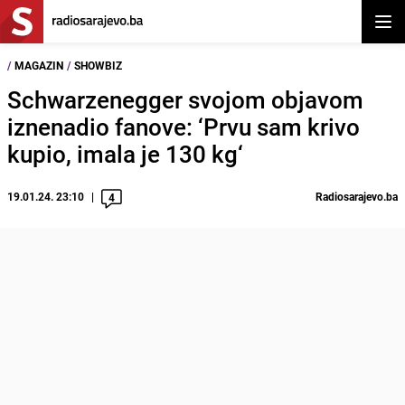
Otvor
/
MAGAZIN
/
SHOWBIZ
Schwarzenegger svojom objavom
iznenadio fanove: ‘Prvu sam krivo
kupio, imala je 130 kg‘
19.01.24. 23:10
Radiosarajevo.ba
4