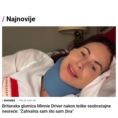
/
Najnovije
/
SHOWBIZ
I
PRIJE OKO 9H
Britanska glumica Minnie Driver nakon teške saobraćajne
nesreće: "Zahvalna sam što sam živa"