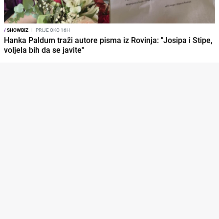
/
SHOWBIZ
I
PRIJE OKO 16H
Hanka Paldum traži autore pisma iz Rovinja: "Josipa i Stipe,
voljela bih da se javite"