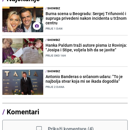
/
SHOWBIZ
Burna scena u Beogradu: Sergej Trifunović i
supruga privedeni nakon incidenta u tržnom
centru
PRIJE 1 DAN
/
SHOWBIZ
Hanka Paldum traži autore pisma iz Rovinja:
"Josipa i Stipe, voljela bih da se javite"
PRIJE OKO 16H
/
SHOWBIZ
Antonio Banderas o srčanom udaru: "To je
najbolja stvar koja mi se ikada dogodila"
PRIJE 2 DANA
/
Komentari
Prikaži komentare
(
4
)