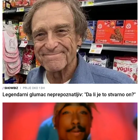
/
SHOWBIZ
I
PRIJE OKO 13H
Legendarni glumac neprepoznatljiv: "Da li je to stvarno on?"