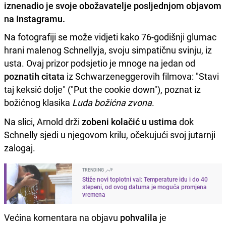
iznenadio je svoje obožavatelje posljednjom objavom
na Instagramu.
Na fotografiji se može vidjeti kako 76-godišnji glumac
hrani malenog Schnellyja, svoju simpatičnu svinju, iz
usta. Ovaj prizor podsjetio je mnoge na jedan od
poznatih citata
iz Schwarzeneggerovih filmova: "Stavi
taj keksić dolje" ("Put the cookie down"), poznat iz
božićnog klasika
Luda božićna zvona
.
Na slici, Arnold drži
zobeni kolačić u ustima
dok
Schnelly sjedi u njegovom krilu, očekujući svoj jutarnji
zalogaj.
TRENDING
Stiže novi toplotni val: Temperature idu i do 40
stepeni, od ovog datuma je moguća promjena
vremena
Većina komentara na objavu
pohvalila
je