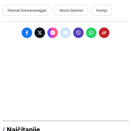
#Arnold Schwarzenegger
#kućni ljubimci
#svinja
/
Najčitanije