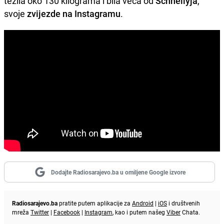
težila oko 130 kilograma i bila veća od
Schnellyja
,
svoje
zvijezde na Instagramu
.
Dodajte Radiosarajevo.ba u omiljene Google izvore
Radiosarajevo.ba
pratite putem aplikacije za
Android
|
iOS
i društvenih
mreža
Twitter
|
Facebook
|
Instagram
, kao i putem našeg
Viber
Chata.