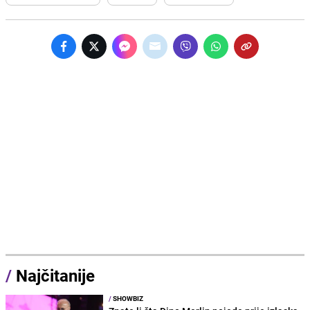
/
Najčitanije
/
SHOWBIZ