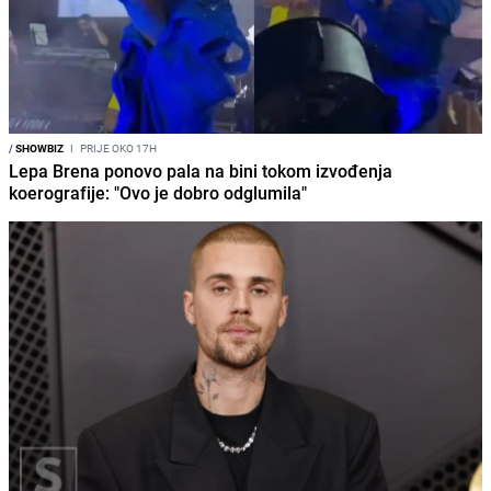
/
SHOWBIZ
I
PRIJE OKO 17H
Lepa Brena ponovo pala na bini tokom izvođenja
koerografije: "Ovo je dobro odglumila"