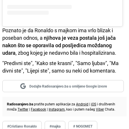
Poznato je da Ronaldo s majkom ima vrlo blizak i
poseban odnos, a
njihova je veza postala još jača
nakon što se oporavila od posljedica moždanog
udara
, zbog kojeg je nedavno bila i hospitalizirana.
"Predivni ste", "Kako ste krasni", "Samo ljubav", "Ma
divni ste", "Lijepi ste", samo su neki od komentara.
Dodajte Radiosarajevo.ba u omiljene Google izvore
Radiosarajevo.ba
pratite putem aplikacije za
Android
|
iOS
i društvenih
mreža
Twitter
|
Facebook
|
Instagram
, kao i putem našeg
Viber
Chata.
#Cristiano Ronaldo
#majka
# NOGOMET