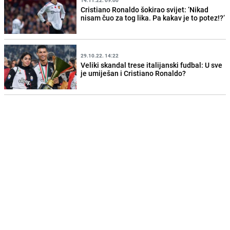
14.11.22. 09:00
Cristiano Ronaldo šokirao svijet: ‘Nikad
nisam čuo za tog lika. Pa kakav je to potez!?‘
29.10.22. 14:22
Veliki skandal trese italijanski fudbal: U sve
je umiješan i Cristiano Ronaldo?