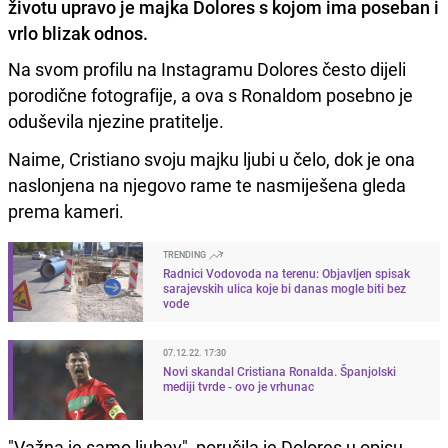
životu upravo je majka Dolores s kojom ima poseban i
vrlo blizak odnos.
Na svom profilu na Instagramu Dolores često dijeli
porodične fotografije, a ova s Ronaldom posebno je
oduševila njezine pratitelje.
Naime, Cristiano svoju majku ljubi u čelo, dok je ona
naslonjena na njegovo rame te nasmiješena gleda
prema kameri.
TRENDING
Radnici Vodovoda na terenu: Objavljen spisak
sarajevskih ulica koje bi danas mogle biti bez
vode
07.12.22. 17:30
Novi skandal Cristiana Ronalda. Španjolski
mediji tvrde - ovo je vrhunac
"Važna je samo ljubav", poručila je Dolores u opisu.