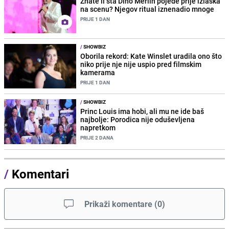
Znate li šta Dino Merlin pojede prije izlaska
na scenu? Njegov ritual iznenadio mnoge
PRIJE 1 DAN
/
SHOWBIZ
Oborila rekord: Kate Winslet uradila ono što
niko prije nje nije uspio pred filmskim
kamerama
PRIJE 1 DAN
/
SHOWBIZ
Princ Louis ima hobi, ali mu ne ide baš
najbolje: Porodica nije oduševljena
napretkom
PRIJE 2 DANA
/
Komentari
Prikaži komentare
(
0
)