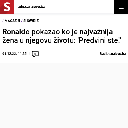
Otvor
/
MAGAZIN
/
SHOWBIZ
Ronaldo pokazao ko je najvažnija
žena u njegovu životu: 'Predvini ste!'
09.12.22. 11:25
Radiosarajevo.ba
0