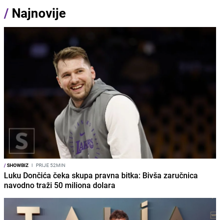
/
Najnovije
/
SHOWBIZ
I
PRIJE 52MIN
Luku Dončića čeka skupa pravna bitka: Bivša zaručnica
navodno traži 50 miliona dolara