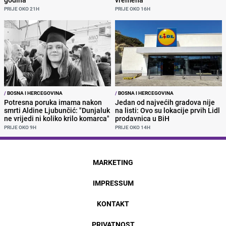
PRIJE OKO 21H
PRIJE OKO 16H
/
BOSNA I HERCEGOVINA
/
BOSNA I HERCEGOVINA
Potresna poruka imama nakon
Jedan od najvećih gradova nije
smrti Aldine Ljubunčić: "Dunjaluk
na listi: Ovo su lokacije prvih Lidl
ne vrijedi ni koliko krilo komarca"
prodavnica u BiH
PRIJE OKO 9H
PRIJE OKO 14H
MARKETING
IMPRESSUM
KONTAKT
PRIVATNOST