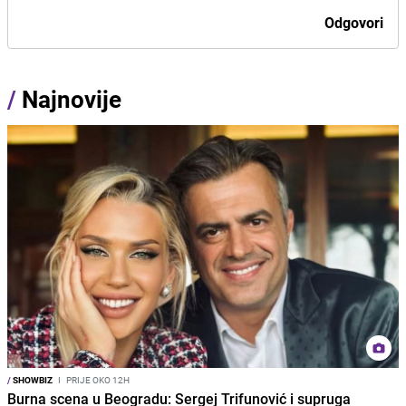
Odgovori
/
Najnovije
/
SHOWBIZ
I
PRIJE OKO 12H
Burna scena u Beogradu: Sergej Trifunović i supruga