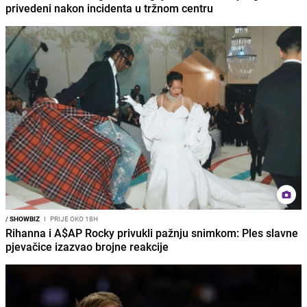
privedeni nakon incidenta u tržnom centru
/
SHOWBIZ
I
PRIJE OKO 18H
Rihanna i A$AP Rocky privukli pažnju snimkom: Ples slavne
pjevačice izazvao brojne reakcije