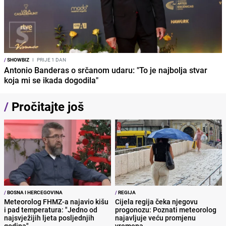
/
SHOWBIZ
I
PRIJE 1 DAN
Antonio Banderas o srčanom udaru: "To je najbolja stvar
koja mi se ikada dogodila"
/
Pročitajte još
/
BOSNA I HERCEGOVINA
/
REGIJA
Meteorolog FHMZ-a najavio kišu
Cijela regija čeka njegovu
i pad temperatura: "Jedno od
progonozu: Poznati meteorolog
najsvježijih ljeta posljednjih
najavljuje veću promjenu
godina"
vremena