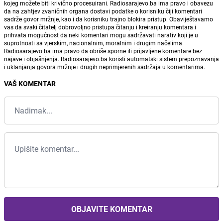
kojeg možete biti krivično procesuirani. Radiosarajevo.ba ima pravo i obavezu
da na zahtjev zvaničnih organa dostavi podatke o korisniku čiji komentari
sadrže govor mržnje, kao i da korisniku trajno blokira pristup. Obaviještavamo
vas da svaki čitatelj dobrovoljno pristupa čitanju i kreiranju komentara i
prihvata mogućnost da neki komentari mogu sadržavati narativ koji je u
suprotnosti sa vjerskim, nacionalnim, moralnim i drugim načelima.
Radiosarajevo.ba ima pravo da obriše sporne ili prijavljene komentare bez
najave i objašnjenja. Radiosarajevo.ba koristi automatski sistem prepoznavanja
i uklanjanja govora mržnje i drugih neprimjerenih sadržaja u komentarima.
VAŠ KOMENTAR
OBJAVITE KOMENTAR