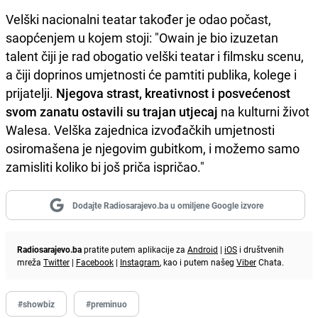
Velški nacionalni teatar također je odao počast,
saopćenjem u kojem stoji: "Owain je bio izuzetan
talent čiji je rad obogatio velški teatar i filmsku scenu,
a čiji doprinos umjetnosti će pamtiti publika, kolege i
prijatelji.
Njegova strast, kreativnost i posvećenost
svom zanatu ostavili su trajan utjecaj
na kulturni život
Walesa. Velška zajednica izvođačkih umjetnosti
osiromašena je njegovim gubitkom, i možemo samo
zamisliti koliko bi još priča ispričao."
Dodajte Radiosarajevo.ba u omiljene Google izvore
Radiosarajevo.ba
pratite putem aplikacije za
Android
|
iOS
i društvenih
mreža
Twitter
|
Facebook
|
Instagram
, kao i putem našeg
Viber
Chata.
#showbiz
#preminuo