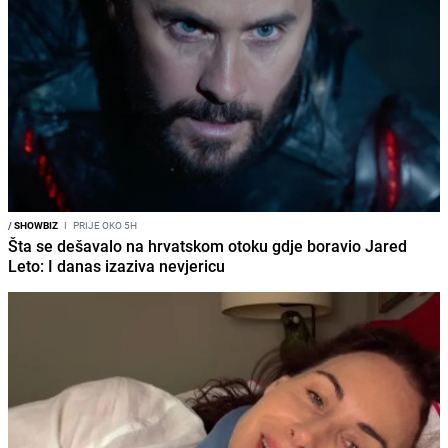
/
SHOWBIZ
I
PRIJE OKO 5H
Šta se dešavalo na hrvatskom otoku gdje boravio Jared
Leto: I danas izaziva nevjericu