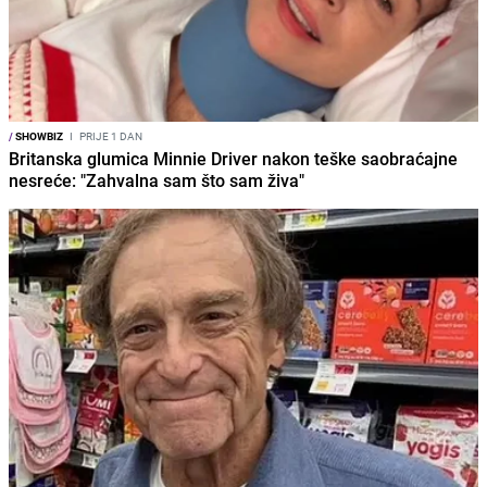
/
SHOWBIZ
I
PRIJE 1 DAN
Britanska glumica Minnie Driver nakon teške saobraćajne
nesreće: "Zahvalna sam što sam živa"