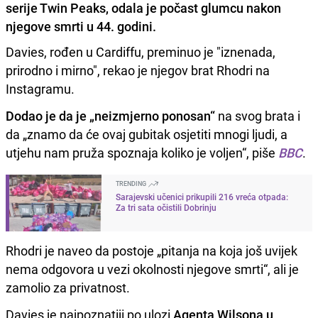
serije Twin Peaks, odala je počast glumcu nakon
njegove smrti u 44. godini.
Davies, rođen u Cardiffu, preminuo je "iznenada,
prirodno i mirno", rekao je njegov brat Rhodri na
Instagramu.
Dodao je da je „neizmjerno ponosan“
na svog brata i
da „znamo da će ovaj gubitak osjetiti mnogi ljudi, a
utjehu nam pruža spoznaja koliko je voljen“, piše
BBC
.
TRENDING
Sarajevski učenici prikupili 216 vreća otpada:
Za tri sata očistili Dobrinju
Rhodri je naveo da postoje „pitanja na koja još uvijek
nema odgovora u vezi okolnosti njegove smrti“, ali je
zamolio za privatnost.
Davies je najpoznatiji po ulozi
Agenta Wilsona u