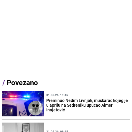
/
Povezano
31.05.26. 19:45
Preminuo Nedim Livnjak, muškarac kojeg je
u aprilu na Sedreniku upucao Almer
Inajetović
31.05.26. 09:45