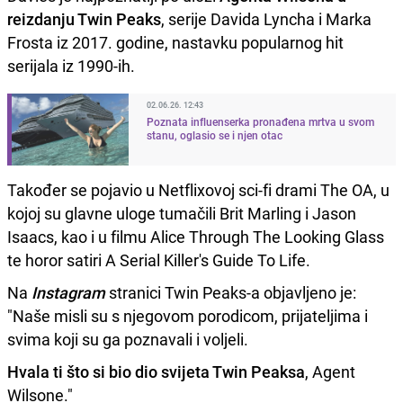
reizdanju Twin Peaks
, serije Davida Lyncha i Marka
Frosta iz 2017. godine, nastavku popularnog hit
serijala iz 1990-ih.
02.06.26. 12:43
Poznata influenserka pronađena mrtva u svom
stanu, oglasio se i njen otac
Također se pojavio u Netflixovoj sci-fi drami The OA, u
kojoj su glavne uloge tumačili Brit Marling i Jason
Isaacs, kao i u filmu Alice Through The Looking Glass
te horor satiri A Serial Killer's Guide To Life.
Na
Instagram
stranici Twin Peaks-a objavljeno je:
"Naše misli su s njegovom porodicom, prijateljima i
svima koji su ga poznavali i voljeli.
Hvala ti što si bio dio svijeta Twin Peaksa
, Agent
Wilsone."