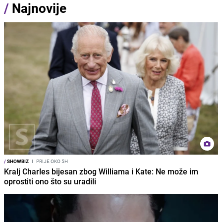
/
Najnovije
/
SHOWBIZ
I
PRIJE OKO 5H
Kralj Charles bijesan zbog Williama i Kate: Ne može im
oprostiti ono što su uradili