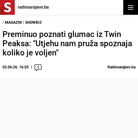
Otvor
/
MAGAZIN
/
SHOWBIZ
Preminuo poznati glumac iz Twin
Peaksa: "Utjehu nam pruža spoznaja
koliko je voljen"
02.06.26. 16:20
Radiosarajevo.ba
1