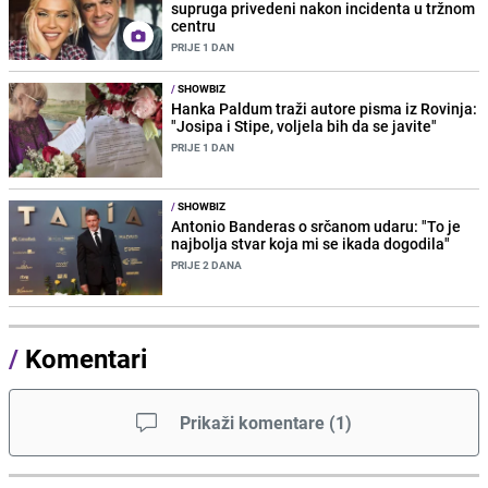
supruga privedeni nakon incidenta u tržnom
centru
PRIJE 1 DAN
/
SHOWBIZ
Hanka Paldum traži autore pisma iz Rovinja:
"Josipa i Stipe, voljela bih da se javite"
PRIJE 1 DAN
/
SHOWBIZ
Antonio Banderas o srčanom udaru: "To je
najbolja stvar koja mi se ikada dogodila"
PRIJE 2 DANA
/
Komentari
Prikaži komentare
(
1
)