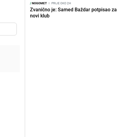
/
NOGOMET
I
PRIJE OKO 2H
Zvanično je: Samed Baždar potpisao za
novi klub