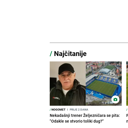
/
Najčitanije
/
NOGOMET
I
PRIJE 2 DANA
/
Nekadašnji trener Željezničara se pita:
"Odakle se stvorio toliki dug?"