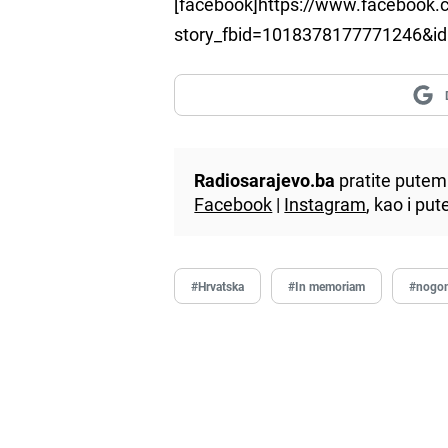
[facebook]https://www.facebook.
story_fbid=1018378177771246&i
Radiosarajevo.ba
pratite putem 
Facebook
|
Instagram
, kao i p
#Hrvatska
#In memoriam
#nogo