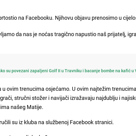
tostio na Facebooku. Njihovu objavu prenosimo u cijelos
jamo da nas je noćas tragično napustio naš prijatelj, igr
ako su povezani zapaljeni Golf II u Travniku i bacanje bombe na kafić u
oju u ovim trenucima osjećamo. U ovim najtežim trenucima
či, stručni stožer i navijači izražavaju najdublju i najisk
ljima našeg Matije.
oručili su iz kluba na službenoj Facebook stranici.