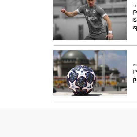
16
P
S
s
28
P
p