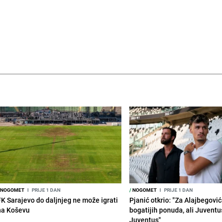
NOGOMET
I
PRIJE 1 DAN
/
NOGOMET
I
PRIJE 1 DAN
FK Sarajevo do daljnjeg ne može igrati
Pjanić otkrio: "Za Alajbegovića
na Koševu
bogatijih ponuda, ali Juventu
Juventus"