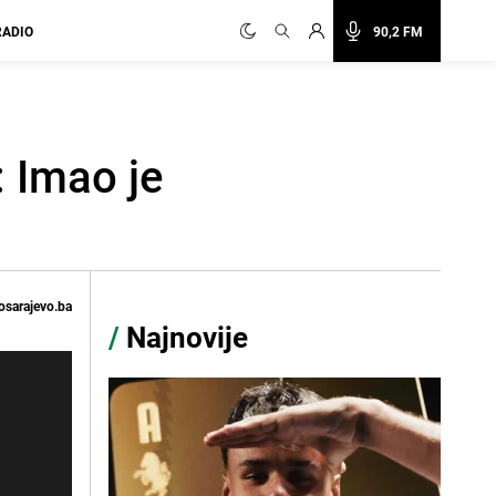
RADIO
90,2 FM
 Imao je
osarajevo.ba
/
Najnovije