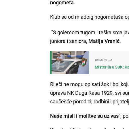
nogometa.
Klub se od mladoig nogometaša opr
"S golemom tugom i teška srca javl
juniora i seniora,
Matija Vranić
.
TRENDING
Misterija u SBK: K
Riječi ne mogu opisati šok i bol k
uprava NK Duga Resa 1929, svi suigra
saučešće porodici, rodbini i prijate
Naše misli i molitve su uz vas
", p