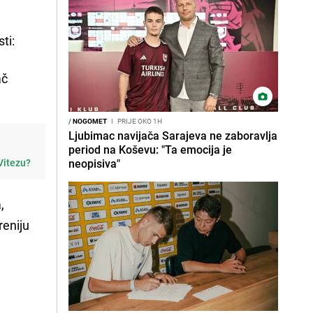
ti:
ač
/
NOGOMET
I
PRIJE OKO 1H
Ljubimac navijača Sarajeva ne zaboravlja
period na Koševu: "Ta emocija je
 Vitezu?
neopisiva"
,
reniju