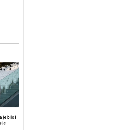
 je bilo i
s je