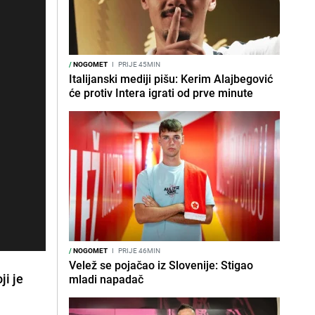
/
NOGOMET
I
PRIJE 45MIN
Italijanski mediji pišu: Kerim Alajbegović
će protiv Intera igrati od prve minute
/
NOGOMET
I
PRIJE 46MIN
Velež se pojačao iz Slovenije: Stigao
ji je
mladi napadač