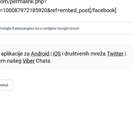
com/permalink.php?
d=100087972185920&ref=embed_post[/facebook]
Dodajte Radiosarajevo.ba u omiljene Google izvore
aplikacije za
Android
|
iOS
i društvenih mreža
Twitter
|
utem našeg
Viber
Chata.
metaš