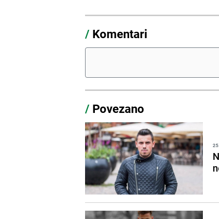
/
Komentari
/
Povezano
25
N
n