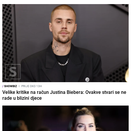
/
SHOWBIZ
I
PRIJE OKO 13H
Velike kritike na račun Justina Biebera: Ovakve stvari se ne
rade u blizini djece