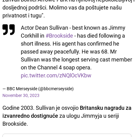
dosljednoj podršci. Molimo vas da poštujete našu
privatnost i tugu".
Actor Dean Sullivan - best known as Jimmy
Corkhill in
#Brookside
- has died following a
short illness. His agent has confirmed he
passed away peacefully. He was 68. Mr
Sullivan was the longest serving cast member
on the Channel 4 soap opera.
pic.twitter.com/zNQlOcVKbw
— BBC Merseyside (@bbcmerseyside)
November 30, 2023
Godine 2003. Sullivan je osvojio
Britansku nagradu za
izvanredno dostignuće
za ulogu Jimmyja u seriji
Brookside.