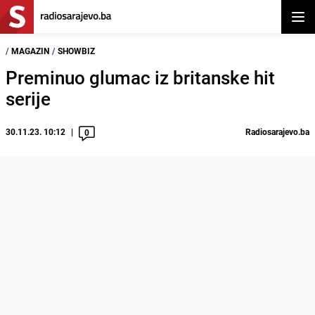
Otvor
/
MAGAZIN
/
SHOWBIZ
Preminuo glumac iz britanske hit
serije
30.11.23. 10:12
Radiosarajevo.ba
0