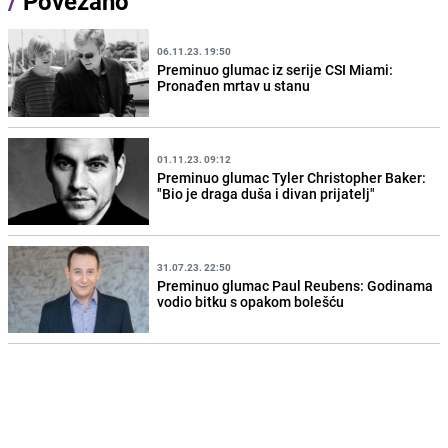
/
Povezano
06.11.23. 19:50
Preminuo glumac iz serije CSI Miami:
Pronađen mrtav u stanu
01.11.23. 09:12
Preminuo glumac Tyler Christopher Baker:
"Bio je draga duša i divan prijatelj"
31.07.23. 22:50
Preminuo glumac Paul Reubens: Godinama
vodio bitku s opakom bolešću