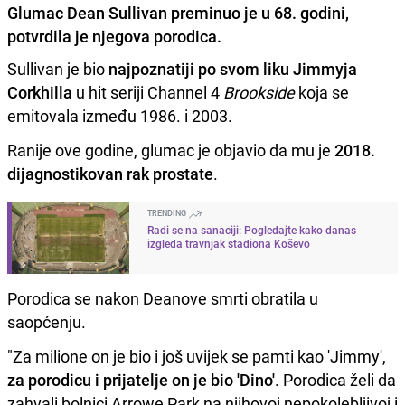
Glumac Dean Sullivan preminuo je u 68. godini,
potvrdila je njegova porodica.
Sullivan je bio
najpoznatiji po svom liku Jimmyja
Corkhilla
u hit seriji Channel 4
Brookside
koja se
emitovala između 1986. i 2003.
Ranije ove godine, glumac je objavio da mu je
2018.
dijagnostikovan rak prostate
.
TRENDING
Radi se na sanaciji: Pogledajte kako danas
izgleda travnjak stadiona Koševo
Porodica se nakon Deanove smrti obratila u
saopćenju.
"Za milione on je bio i još uvijek se pamti kao 'Jimmy',
za porodicu i prijatelje on je bio 'Dino'
. Porodica želi da
zahvali bolnici Arrowe Park na njihovoj nepokolebljivoj i