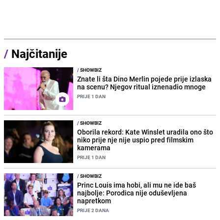
/
Najčitanije
/
SHOWBIZ
Znate li šta Dino Merlin pojede prije izlaska
na scenu? Njegov ritual iznenadio mnoge
PRIJE 1 DAN
/
SHOWBIZ
Oborila rekord: Kate Winslet uradila ono što
niko prije nje nije uspio pred filmskim
kamerama
PRIJE 1 DAN
/
SHOWBIZ
Princ Louis ima hobi, ali mu ne ide baš
najbolje: Porodica nije oduševljena
napretkom
PRIJE 2 DANA