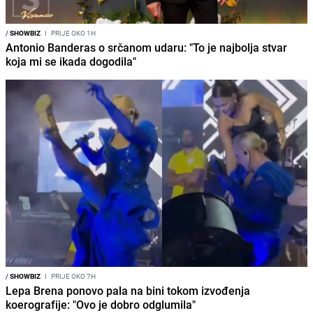
/
SHOWBIZ
I
PRIJE OKO 1H
Antonio Banderas o srčanom udaru: "To je najbolja stvar
koja mi se ikada dogodila"
/
SHOWBIZ
I
PRIJE OKO 7H
Lepa Brena ponovo pala na bini tokom izvođenja
koerografije: "Ovo je dobro odglumila"