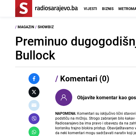
VIJESTI
BIZNIS
METROMA
/
MAGAZIN
/
SHOWBIZ
Preminuo dugogodišnj
Bullock
/
Komentari (0)
Objavite komentar kao gost i
NAPOMENA:
Komentari su isključivo lični stavov
podstiču na mržnju. Strogo zabranjen bilo kakav 
Radiosarajevo.ba ima pravo i obavezu da na zahtj
korisniku trajno blokira pristup. Obaviještavamo 
da neki komentari mogu sadržavati narativ koji j