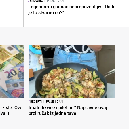
/
SHOWBIZ
I
PRIJE 1 DAN
Legendarni glumac neprepoznatljiv: "Da li
je to stvarno on?"
/
RECEPTI
I
PRIJE 1 DAN
ržište: Ove
Imate tikvice i piletinu? Napravite ovaj
aliti
brzi ručak iz jedne tave