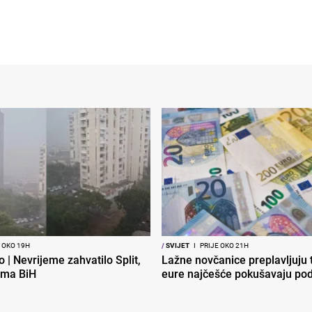
 OKO 19H
/
SVIJET
I
PRIJE OKO 21H
o | Nevrijeme zahvatilo Split,
Lažne novčanice preplavljuju t
ema BiH
eure najčešće pokušavaju podv