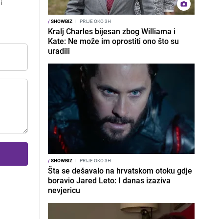
i
/
SHOWBIZ
I
PRIJE OKO 3H
Kralj Charles bijesan zbog Williama i
Kate: Ne može im oprostiti ono što su
uradili
/
SHOWBIZ
I
PRIJE OKO 3H
Šta se dešavalo na hrvatskom otoku gdje
boravio Jared Leto: I danas izaziva
nevjericu