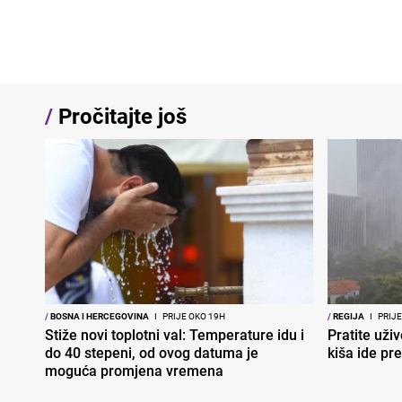
/
Pročitajte još
/
BOSNA I HERCEGOVINA
I
PRIJE OKO 19H
/
REGIJA
I
PRIJE
Stiže novi toplotni val: Temperature idu i
Pratite uživ
do 40 stepeni, od ovog datuma je
kiša ide pr
moguća promjena vremena