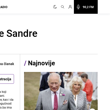
RADIO
90,2 FM
e Sandre
/
Najnovije
na članak
stracija
 koji
ani.
e, kao i da
mogućnost
vo.ba ima