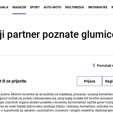
HALA
MAGAZIN
SPORT
AUTO-MOTO
MULTIMEDIA
INFOGRAFIKE
i partner poznate glumic
Povratak 
li se prijavite.
Prijava
Regi
i autora. Molimo korisnike da se suzdrže od vrijeđanja, psovanja i pisanja komentara
govor mržnje na portalu radiosarajevo.ba, zbog kojeg možete biti krivično procesuir
ev zvaničnih organa dostavi podatke o korisniku čiji komentari sadrže govor mržnj
vas da svaki čitatelj dobrovoljno pristupa čitanju i kreiranju komentara i prihvata 
e u suprotnosti sa vjerskim, nacionalnim, moralnim i drugim načelima. Radiosaraje