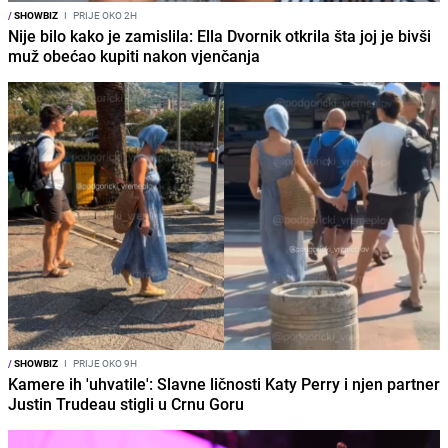
/
SHOWBIZ
I
PRIJE OKO 2H
Nije bilo kako je zamislila: Ella Dvornik otkrila šta joj je bivši
muž obećao kupiti nakon vjenčanja
/
SHOWBIZ
I
PRIJE OKO 9H
Kamere ih 'uhvatile': Slavne ličnosti Katy Perry i njen partner
Justin Trudeau stigli u Crnu Goru