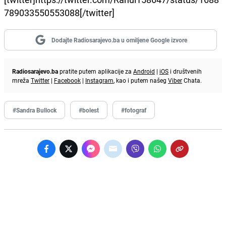
789033550553088[/twitter]
Dodajte Radiosarajevo.ba u omiljene Google izvore
Radiosarajevo.ba
pratite putem aplikacije za
Android
|
iOS
i društvenih
mreža
Twitter
|
Facebook
|
Instagram
, kao i putem našeg
Viber
Chata.
#Sandra Bullock
#bolest
#fotograf