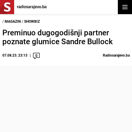
Otvor
/
MAGAZIN
/
SHOWBIZ
Preminuo dugogodišnji partner
poznate glumice Sandre Bullock
07.08.23. 23:13
Radiosarajevo.ba
0