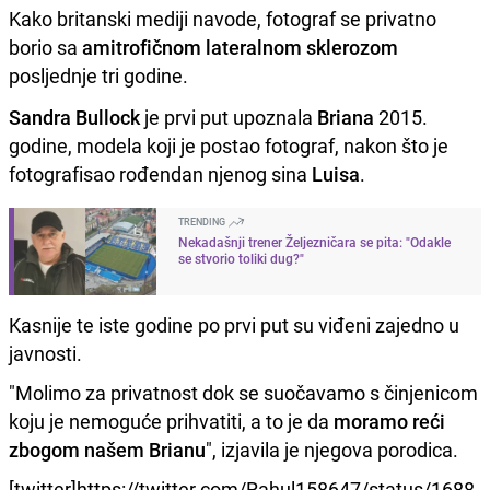
Kako britanski mediji navode, fotograf se privatno
borio sa
amitrofičnom lateralnom sklerozom
posljednje tri godine.
Sandra Bullock
je prvi put upoznala
Briana
2015.
godine, modela koji je postao fotograf, nakon što je
fotografisao rođendan njenog sina
Luisa
.
TRENDING
Nekadašnji trener Željezničara se pita: "Odakle
se stvorio toliki dug?"
Kasnije te iste godine po prvi put su viđeni zajedno u
javnosti.
"Molimo za privatnost dok se suočavamo s činjenicom
koju je nemoguće prihvatiti, a to je da
moramo reći
zbogom našem Brianu
", izjavila je njegova porodica.
[twitter]https://twitter.com/Rahul158647/status/1688