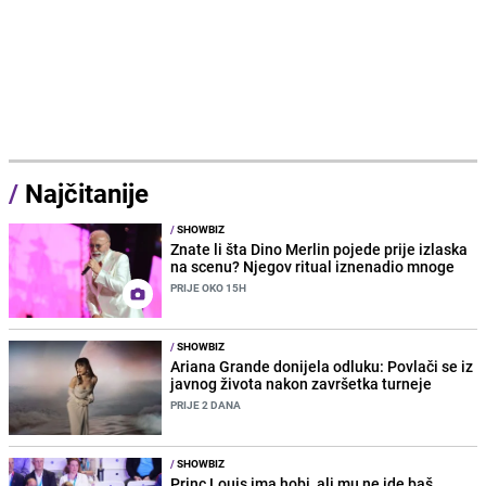
/
Najčitanije
/
SHOWBIZ
Znate li šta Dino Merlin pojede prije izlaska
na scenu? Njegov ritual iznenadio mnoge
PRIJE OKO 15H
/
SHOWBIZ
Ariana Grande donijela odluku: Povlači se iz
javnog života nakon završetka turneje
PRIJE 2 DANA
/
SHOWBIZ
Princ Louis ima hobi, ali mu ne ide baš