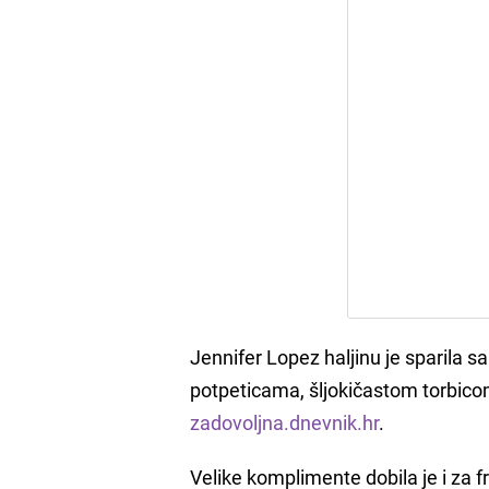
Jennifer Lopez haljinu je sparila 
potpeticama, šljokičastom torbico
zadovoljna.dnevnik.hr
.
Velike komplimente dobila je i za f