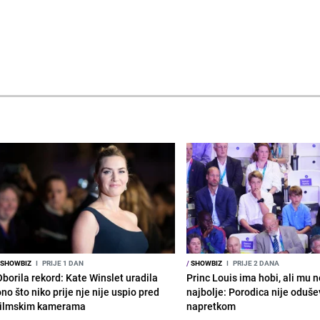
SHOWBIZ
I
PRIJE 1 DAN
/
SHOWBIZ
I
PRIJE 2 DANA
Oborila rekord: Kate Winslet uradila
Princ Louis ima hobi, ali mu n
no što niko prije nje nije uspio pred
najbolje: Porodica nije oduše
filmskim kamerama
napretkom