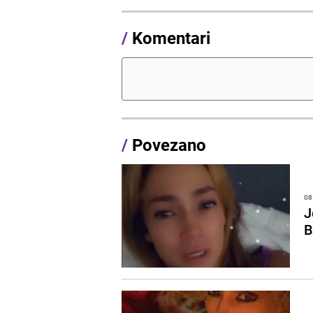
/
Komentari
/
Povezano
08
J
B