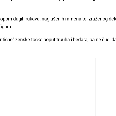
p topom dugih rukava, naglašenih ramena te izraženog de
figuru.
„kritične“ ženske točke poput trbuha i bedara, pa ne čudi d