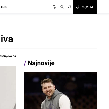
RADIO
90,2 FM
diva
osarajevo.ba
/
Najnovije