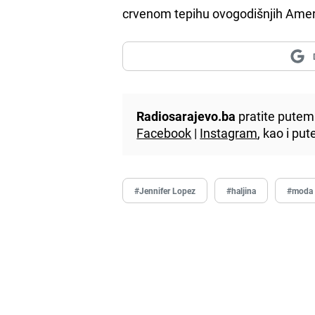
crvenom tepihu ovogodišnjih Ameri
Radiosarajevo.ba
pratite putem 
Facebook
|
Instagram
, kao i p
#Jennifer Lopez
#haljina
#moda