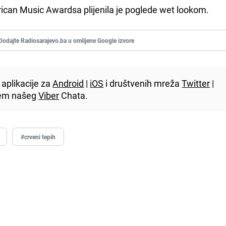
can Music Awardsa plijenila je poglede wet lookom.
Dodajte Radiosarajevo.ba u omiljene Google izvore
aplikacije za
Android
|
iOS
i društvenih mreža
Twitter
|
utem našeg
Viber
Chata.
#crveni tepih