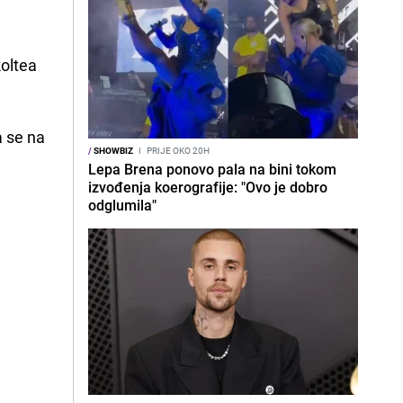
koltea
a se na
/
SHOWBIZ
I
PRIJE OKO 20H
Lepa Brena ponovo pala na bini tokom
izvođenja koerografije: "Ovo je dobro
odglumila"