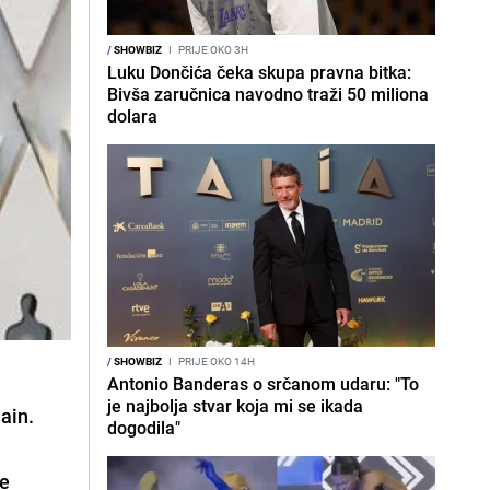
/
SHOWBIZ
I
PRIJE OKO 3H
Luku Dončića čeka skupa pravna bitka:
Bivša zaručnica navodno traži 50 miliona
dolara
/
SHOWBIZ
I
PRIJE OKO 14H
Antonio Banderas o srčanom udaru: "To
je najbolja stvar koja mi se ikada
ain.
dogodila"
ke