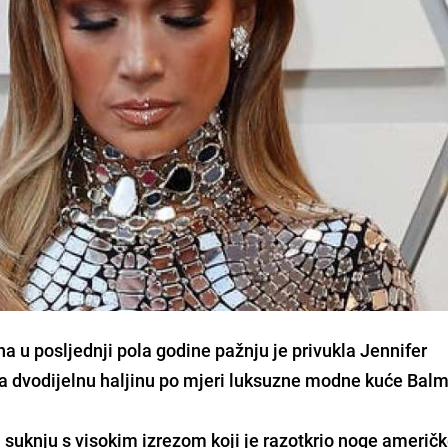
ha u posljednji pola godine pažnju je privukla
Jennifer
la dvodijelnu haljinu po mjeri luksuzne
modne kuće Balm
 suknju s visokim izrezom koji je razotkrio noge američ