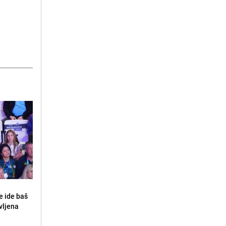
e ide baš
vljena