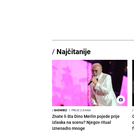
/
Najčitanije
/
SHOWBIZ
I
PRIJE 2 DANA
/
Znate li šta Dino Merlin pojede prije
izlaska na scenu? Njegov ritual
o
iznenadio mnoge