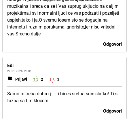
muzikalna i sreca da se i Vas suprug ukljucio na daljim
projektima,i svi normalni ljudi ce vas podrzati i pozeljeti
uspjeh,tako i ja.O svemu losem sto se dogadja na
internetu i ruznim porukama,ignorisite,jer nisu vrijedni
vas.Srecno dalje
Odgovori
Edi
22.01.2025. 23:01
Prijavi
2
3
Samo te treba dobro j..... i bices sretna srce slatko! Ti si
tuzna sa tim klocem.
Odgovori