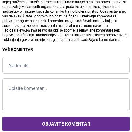
kojeg možete biti krivično procesuirani. Radiosarajevo.ba ima pravo i obavezu
da na zahtjev zvaničnih organa dostavi podatke o korisniku čiji komentari
sadrže govor mržnje, kao i da korisniku trajno blokira pristup. Obaviještavamo
vas da svaki čitatelj dobrovoljno pristupa čitanju i kreiranju komentara i
prihvata mogućnost da neki komentari mogu sadržavati narativ koji je u
suprotnosti sa vjerskim, nacionalnim, moralnim i drugim načelima.
Radiosarajevo.ba ima pravo da obriše sporne ili prijavljene komentare bez
najave i objašnjenja. Radiosarajevo.ba koristi automatski sistem prepoznavanja
i uklanjanja govora mržnje i drugih neprimjerenih sadržaja u komentarima.
VAŠ KOMENTAR
OBJAVITE KOMENTAR