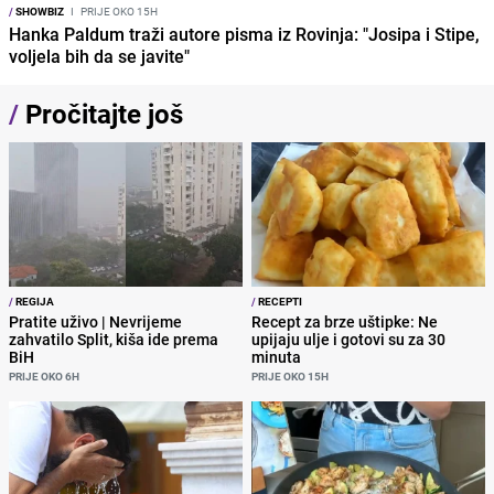
/
SHOWBIZ
I
PRIJE OKO 15H
Hanka Paldum traži autore pisma iz Rovinja: "Josipa i Stipe,
voljela bih da se javite"
/
Pročitajte još
/
REGIJA
/
RECEPTI
Pratite uživo | Nevrijeme
Recept za brze uštipke: Ne
zahvatilo Split, kiša ide prema
upijaju ulje i gotovi su za 30
BiH
minuta
PRIJE OKO 6H
PRIJE OKO 15H