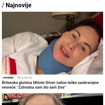
/
Najnovije
/
SHOWBIZ
I
PRIJE OKO 9H
Britanska glumica Minnie Driver nakon teške saobraćajne
nesreće: "Zahvalna sam što sam živa"