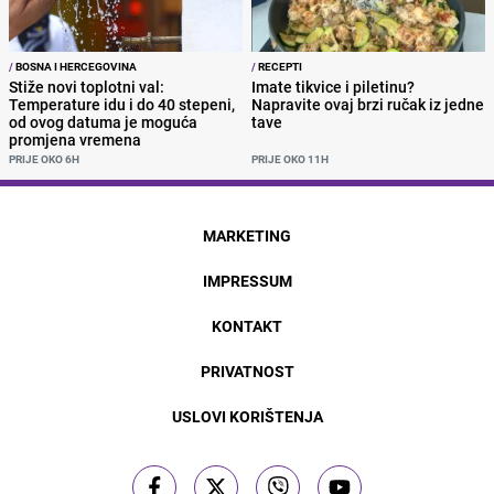
/
BOSNA I HERCEGOVINA
/
RECEPTI
Stiže novi toplotni val:
Imate tikvice i piletinu?
Temperature idu i do 40 stepeni,
Napravite ovaj brzi ručak iz jedne
od ovog datuma je moguća
tave
promjena vremena
PRIJE OKO 6H
PRIJE OKO 11H
MARKETING
IMPRESSUM
KONTAKT
PRIVATNOST
USLOVI KORIŠTENJA