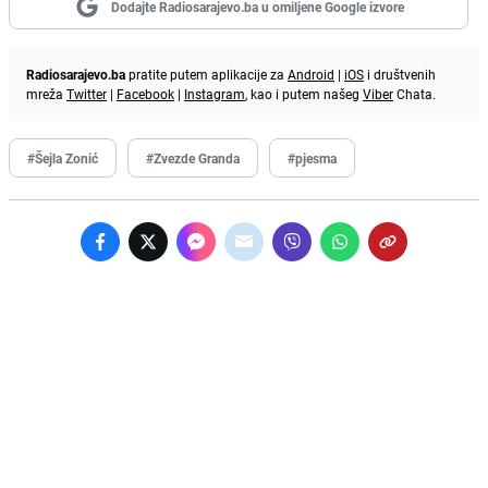
Dodajte Radiosarajevo.ba u omiljene Google izvore
Radiosarajevo.ba
pratite putem aplikacije za
Android
|
iOS
i društvenih
mreža
Twitter
|
Facebook
|
Instagram
, kao i putem našeg
Viber
Chata.
#Šejla Zonić
#Zvezde Granda
#pjesma