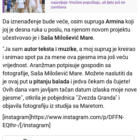
najavljuje: Vrućine popuštaju, ali ljeto još ne
završava
Da iznenađenje bude veće, osim supruga
Armina
koji
joj je desna ruka u poslu, na njenom novom projektu
učestvovao je i
Saša Milošević Mare
.
"Ja sam
autor teksta i muzike
, a moj suprug je kreirao
i snimao spot pa za mene ova pjesma ima još veću
vrijednost. Aranžman potpisuje gospodin sa
fotografije, Saša Milošević Mare. Možete naslutiti da
je ovaj put
u pitanju balada
i jedva čekam da čujete!
Ovih dana vam javljam tačan datum izlaska moje nove
pjesme", otkrila je pobjednica "Zvezda Granda" i
objavila fotografiju iz studija sa Maretom.
[instagram]https://www.instagram.com/p/DFFN-
EQthr-/[/instagram]