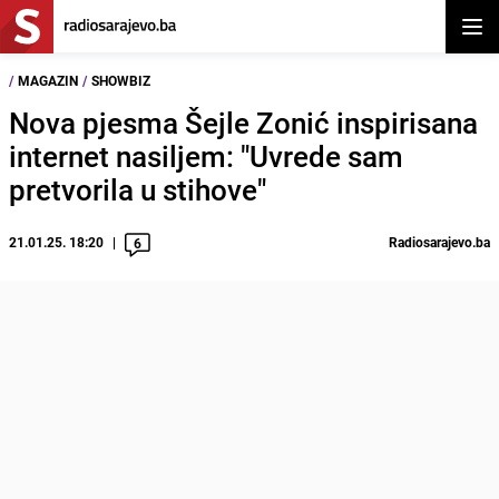
Otvor
/
MAGAZIN
/
SHOWBIZ
Nova pjesma Šejle Zonić inspirisana
internet nasiljem: "Uvrede sam
pretvorila u stihove"
21.01.25. 18:20
Radiosarajevo.ba
6