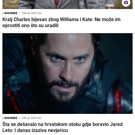
/
SHOWBIZ
I
PRIJE OKO 6H
Kralj Charles bijesan zbog Williama i Kate: Ne može im
oprostiti ono što su uradili
/
SHOWBIZ
I
PRIJE OKO 6H
Šta se dešavalo na hrvatskom otoku gdje boravio Jared
Leto: I danas izaziva nevjericu