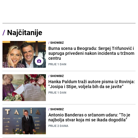
/
Najčitanije
/
SHOWBIZ
Burna scena u Beogradu: Sergej Trifunović i
supruga privedeni nakon incidenta u tržnom
centru
PRIJE 1 DAN
/
SHOWBIZ
Hanka Paldum traži autore pisma iz Rovinja:
"Josipa i Stipe, voljela bih da se javite"
PRIJE 1 DAN
/
SHOWBIZ
Antonio Banderas o srčanom udaru: "To je
najbolja stvar koja mi se ikada dogodila"
PRIJE 2 DANA