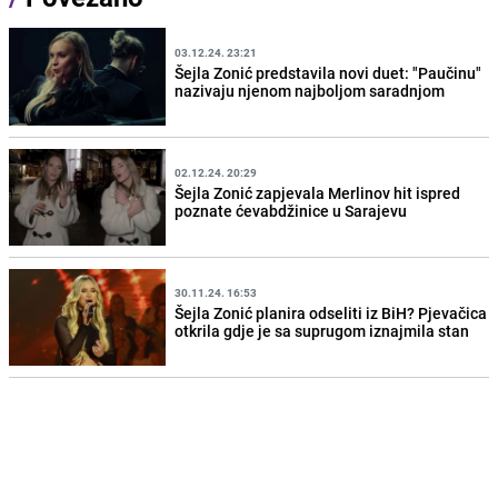
03.12.24. 23:21
Šejla Zonić predstavila novi duet: "Paučinu"
nazivaju njenom najboljom saradnjom
02.12.24. 20:29
Šejla Zonić zapjevala Merlinov hit ispred
poznate ćevabdžinice u Sarajevu
30.11.24. 16:53
Šejla Zonić planira odseliti iz BiH? Pjevačica
otkrila gdje je sa suprugom iznajmila stan