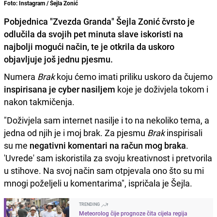
Foto: Instagram / Šejla Zonić
Pobjednica "Zvezda Granda" Šejla Zonić čvrsto je
odlučila da svojih pet minuta slave iskoristi na
najbolji mogući način, te je otkrila da uskoro
objavljuje još jednu pjesmu.
Numera
Brak
koju ćemo imati priliku uskoro da čujemo
inspirisana je cyber nasiljem
koje je doživjela tokom i
nakon takmičenja.
"Doživjela sam internet nasilje i to na nekoliko tema, a
jedna od njih je i moj brak. Za pjesmu
Brak
inspirisali
su me
negativni komentari na račun mog braka
.
'Uvrede' sam iskoristila za svoju kreativnost i pretvorila
u stihove. Na svoj način sam otpjevala ono što su mi
mnogi poželjeli u komentarima", ispričala je Šejla.
TRENDING
Meteorolog čije prognoze čita cijela regija