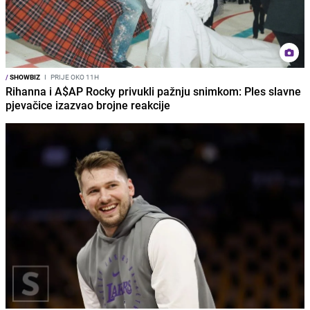
/
SHOWBIZ
I
PRIJE OKO 11H
Rihanna i A$AP Rocky privukli pažnju snimkom: Ples slavne
pjevačice izazvao brojne reakcije