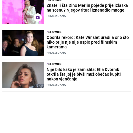
Znate li šta Dino Merlin pojede prije izlaska
na scenu? Njegov ritual iznenadio mnoge
PRIJE 2 DANA
/
SHOWBIZ
Oborila rekord: Kate Winslet uradila ono što
niko prije nje nije uspio pred filmskim
kamerama
PRIJE 2 DANA
/
SHOWBIZ
Nije bilo kako je zamislila: Ella Dvornik
otkrila šta joj je bivši muž obećao kupiti
nakon vjenčanja
PRIJE 2 DANA