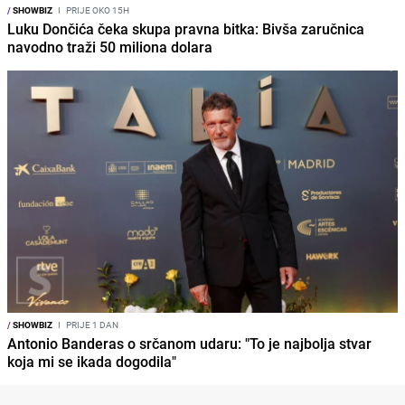
/
SHOWBIZ
I
PRIJE OKO 15H
Luku Dončića čeka skupa pravna bitka: Bivša zaručnica
navodno traži 50 miliona dolara
/
SHOWBIZ
I
PRIJE 1 DAN
Antonio Banderas o srčanom udaru: "To je najbolja stvar
koja mi se ikada dogodila"