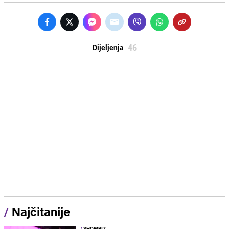
46
Dijeljenja
/
Najčitanije
/
SHOWBIZ