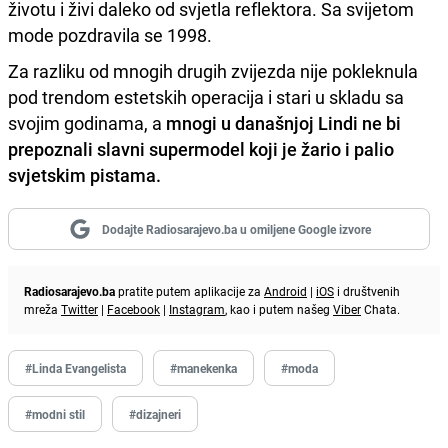
životu i živi daleko od svjetla reflektora. Sa svijetom
mode pozdravila se 1998.
Za razliku od mnogih drugih zvijezda nije pokleknula
pod trendom estetskih operacija i stari u skladu sa
svojim godinama, a
mnogi u današnjoj Lindi ne bi
prepoznali slavni supermodel koji je žario i palio
svjetskim pistama.
Dodajte Radiosarajevo.ba u omiljene Google izvore
Radiosarajevo.ba
pratite putem aplikacije za
Android
|
iOS
i društvenih
mreža
Twitter
|
Facebook
|
Instagram
, kao i putem našeg
Viber
Chata.
#Linda Evangelista
#manekenka
#moda
#modni stil
#dizajneri