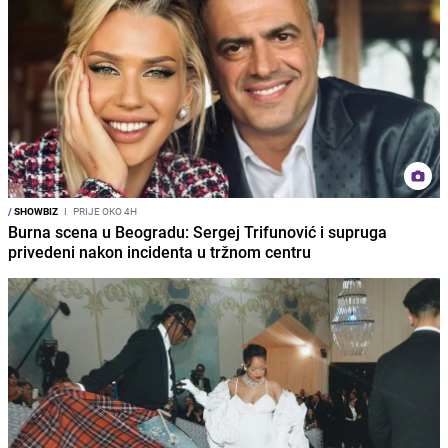
/
SHOWBIZ
I
PRIJE OKO 4H
Burna scena u Beogradu: Sergej Trifunović i supruga
privedeni nakon incidenta u tržnom centru