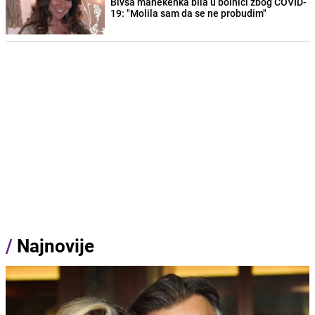
Bivša manekenka bila u bolnici zbog COVID-
19: "Molila sam da se ne probudim"
/
Najnovije