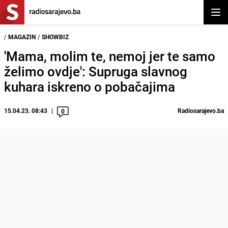
Otvor
/
MAGAZIN
/
SHOWBIZ
'Mama, molim te, nemoj jer te samo
želimo ovdje': Supruga slavnog
kuhara iskreno o pobačajima
15.04.23. 08:43
Radiosarajevo.ba
0