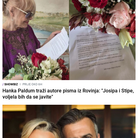
/
SHOWBIZ
I
PRIJE OKO 6H
Hanka Paldum traži autore pisma iz Rovinja: "Josipa i Stipe,
voljela bih da se javite"