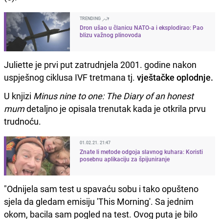
TRENDING
Dron ušao u članicu NATO-a i eksplodirao: Pao
blizu važnog plinovoda
Juliette je prvi put zatrudnjela 2001. godine nakon
uspješnog ciklusa IVF tretmana tj.
vještačke oplodnje.
U knjizi
Minus nine to one: The Diary of an honest
mum
detaljno je opisala trenutak kada je otkrila prvu
trudnoću.
01.02.21. 21:47
Znate li metode odgoja slavnog kuhara: Koristi
posebnu aplikaciju za špijuniranje
"Odnijela sam test u spavaću sobu i tako opušteno
sjela da gledam emisiju 'This Morning'. Sa jednim
okom, bacila sam pogled na test. Ovog puta je bilo