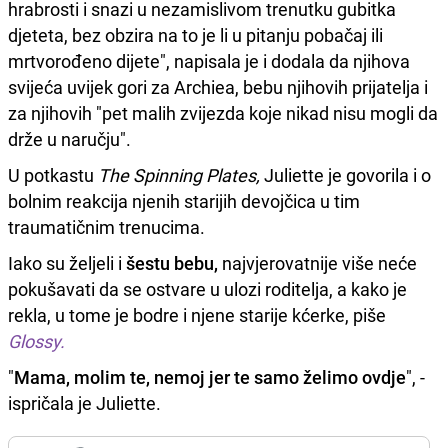
hrabrosti i snazi u nezamislivom trenutku gubitka
djeteta, bez obzira na to je li u pitanju pobačaj ili
mrtvorođeno dijete", napisala je i dodala da njihova
svijeća uvijek gori za Archiea, bebu njihovih prijatelja i
za njihovih "pet malih zvijezda koje nikad nisu mogli da
drže u naručju".
U potkastu
The Spinning Plates,
Juliette je govorila i o
bolnim reakcija njenih starijih devojčica u tim
traumatičnim trenucima.
Iako su željeli i
šestu bebu,
najvjerovatnije više neće
pokušavati da se ostvare u ulozi roditelja, a kako je
rekla, u tome je bodre i njene starije kćerke, piše
Glossy.
"
Mama, molim te, nemoj jer te samo želimo ovdje
", -
ispričala je Juliette.