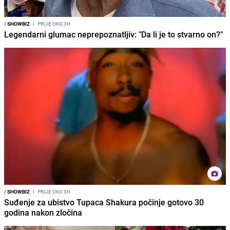
/
SHOWBIZ
I
PRIJE OKO 3H
Legendarni glumac neprepoznatljiv: "Da li je to stvarno on?"
/
SHOWBIZ
I
PRIJE OKO 3H
Suđenje za ubistvo Tupaca Shakura počinje gotovo 30
godina nakon zločina