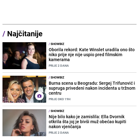
/
Najčitanije
/
SHOWBIZ
Oborila rekord: Kate Winslet uradila ono što
niko prije nje nije uspio pred filmskim
kamerama
PRIJE 2 DANA
/
SHOWBIZ
Burna scena u Beogradu: Sergej Trifunović i
supruga privedeni nakon incidenta u tržnom
centru
PRIJE OKO 19H
/
SHOWBIZ
Nije bilo kako je zamislila: Ella Dvornik
otkrila šta joj je bivši muž obećao kupiti
nakon vjenčanja
PRIJE 2 DANA