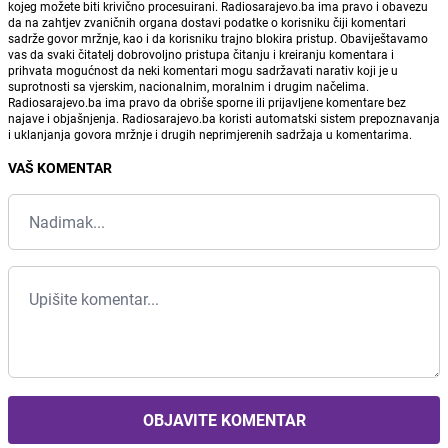
kojeg možete biti krivično procesuirani. Radiosarajevo.ba ima pravo i obavezu
da na zahtjev zvaničnih organa dostavi podatke o korisniku čiji komentari
sadrže govor mržnje, kao i da korisniku trajno blokira pristup. Obaviještavamo
vas da svaki čitatelj dobrovoljno pristupa čitanju i kreiranju komentara i
prihvata mogućnost da neki komentari mogu sadržavati narativ koji je u
suprotnosti sa vjerskim, nacionalnim, moralnim i drugim načelima.
Radiosarajevo.ba ima pravo da obriše sporne ili prijavljene komentare bez
najave i objašnjenja. Radiosarajevo.ba koristi automatski sistem prepoznavanja
i uklanjanja govora mržnje i drugih neprimjerenih sadržaja u komentarima.
VAŠ KOMENTAR
OBJAVITE KOMENTAR