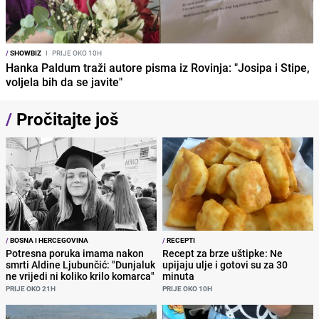
/
SHOWBIZ
I
PRIJE OKO 10H
Hanka Paldum traži autore pisma iz Rovinja: "Josipa i Stipe,
voljela bih da se javite"
/
Pročitajte još
/
BOSNA I HERCEGOVINA
/
RECEPTI
Potresna poruka imama nakon
Recept za brze uštipke: Ne
smrti Aldine Ljubunčić: "Dunjaluk
upijaju ulje i gotovi su za 30
ne vrijedi ni koliko krilo komarca"
minuta
PRIJE OKO 21H
PRIJE OKO 10H