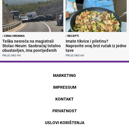
/
CRNA HRONIKA
/
RECEPTI
Teška nesreća na magistrali
Imate tikvice i piletinu?
Stolac-Neum: Saobraćaj totalno
Napravite ovaj brzi ručak iz jedne
obustavljen, ima povrijeđenih
tave
PRIJE OKO 9H
PRIJE OKO 6H
MARKETING
IMPRESSUM
KONTAKT
PRIVATNOST
USLOVI KORIŠTENJA