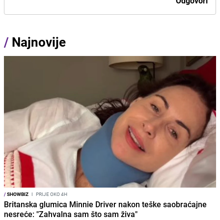
Odgovori
/
Najnovije
/
SHOWBIZ
I
PRIJE OKO 4H
Britanska glumica Minnie Driver nakon teške saobraćajne
nesreće: "Zahvalna sam što sam živa"