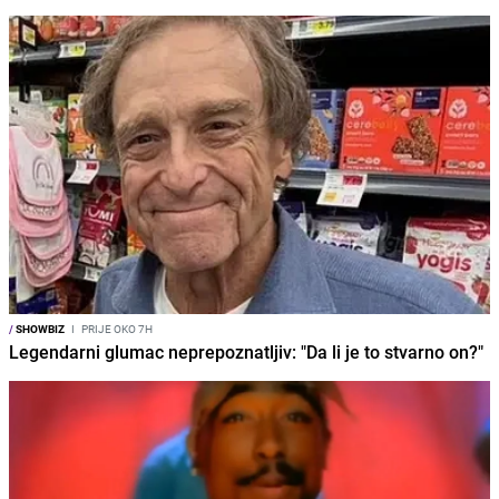
/
SHOWBIZ
I
PRIJE OKO 7H
Legendarni glumac neprepoznatljiv: "Da li je to stvarno on?"