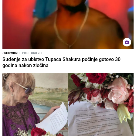
/
SHOWBIZ
I
PRIJE OKO 7H
Suđenje za ubistvo Tupaca Shakura počinje gotovo 30
godina nakon zločina