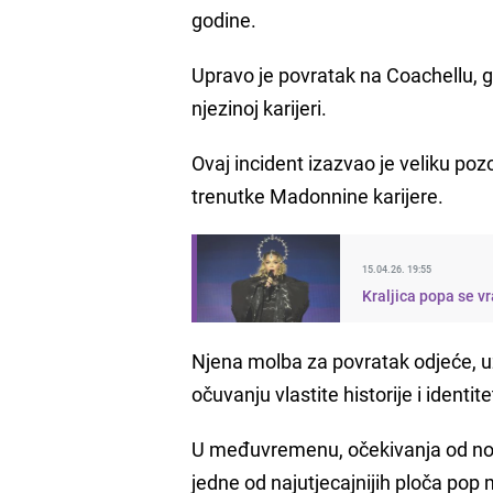
godine.
Upravo je povratak na Coachellu, gd
njezinoj karijeri.
Ovaj incident izazvao je veliku pozor
trenutke Madonnine karijere.
15.04.26. 19:55
Kraljica popa se v
Njena molba za povratak odjeće, u
očuvanju vlastite historije i identite
U međuvremenu, očekivanja od novog
jedne od najutjecajnijih ploča pop