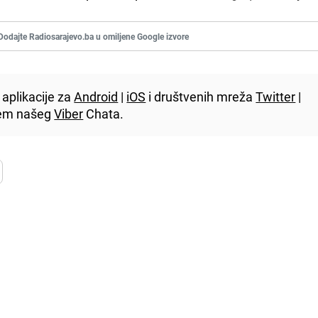
Dodajte Radiosarajevo.ba u omiljene Google izvore
aplikacije za
Android
|
iOS
i društvenih mreža
Twitter
|
utem našeg
Viber
Chata.