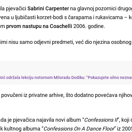
la pjevačici
Sabrini Carpenter
na glavnoj pozornici drugo
jevena u ljubičasti korzet-bodi s čarapama i rukavicama – 
vom
prvom nastupu na Coachelli
2006. godine.
stimi nisu samo odjevni predmeti, već dio njezina osobnog 
ić održala lekciju notornom Miloradu Dodiku: "Pokazujete silno nezna
 povučeni iz privatne arhive, što dodatno povećava njiho
a je pjevačica najavila novi album “
Confessions II
”, koji 
ak kultnog albuma “
Confessions On A Dance Floor
” iz 200