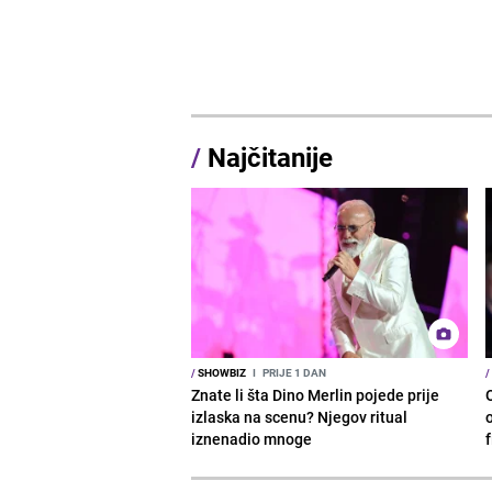
/
Najčitanije
/
SHOWBIZ
I
PRIJE 1 DAN
/
Znate li šta Dino Merlin pojede prije
izlaska na scenu? Njegov ritual
o
iznenadio mnoge