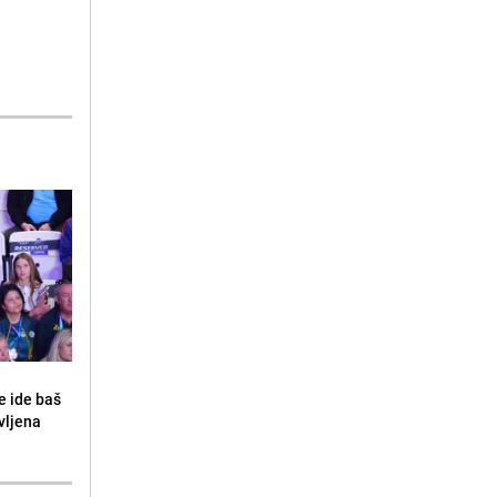
e ide baš
vljena