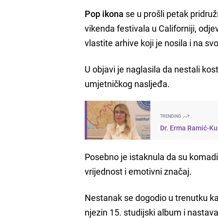
Pop ikona
se u prošli petak pridruži
vikenda festivala u Californiji, od
vlastite arhive koji je nosila i na s
U objavi je naglasila da nestali ko
umjetničkog nasljeđa.
TRENDING
Dr. Erma Ramić-Kun
Posebno je istaknula da su komadi
vrijednost i emotivni značaj.
Nestanak se dogodio u trenutku kad
njezin 15. studijski album i nastav