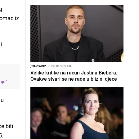
g
komad iz
i
/
SHOWBIZ
I
PRIJE OKO 14H
Velike kritike na račun Justina Biebera:
Ovakve stvari se ne rade u blizini djece
nje"
vu
će biti
5.