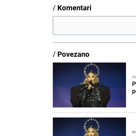
/
Komentari
/
Povezano
12
P
p
02