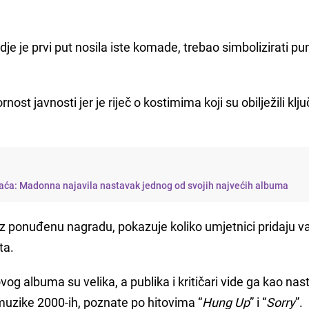
je je prvi put nosila iste komade, trebao simbolizirati pun
nost javnosti jer je riječ o kostimima koji su obilježili klj
raća: Madonna najavila nastavak jednog od svojih najvećih albuma
z ponuđenu nagradu, pokazuje koliko umjetnici pridaju v
ta.
 albuma su velika, a publika i kritičari vide ga kao nas
 muzike 2000-ih, poznate po hitovima “
Hung Up
” i “
Sorry
”.