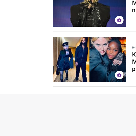
M
n
04
K
M
p