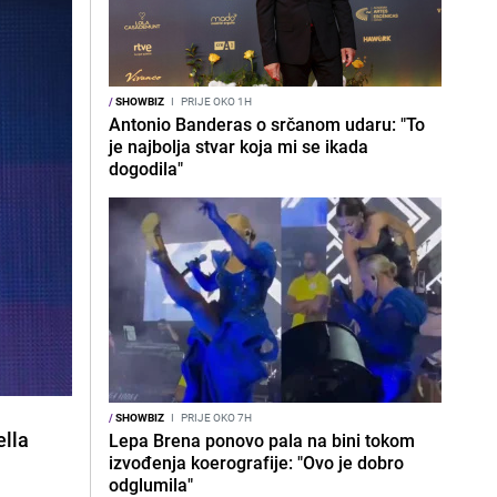
/
SHOWBIZ
I
PRIJE OKO 1H
Antonio Banderas o srčanom udaru: "To
je najbolja stvar koja mi se ikada
dogodila"
/
SHOWBIZ
I
PRIJE OKO 7H
ella
Lepa Brena ponovo pala na bini tokom
izvođenja koerografije: "Ovo je dobro
odglumila"