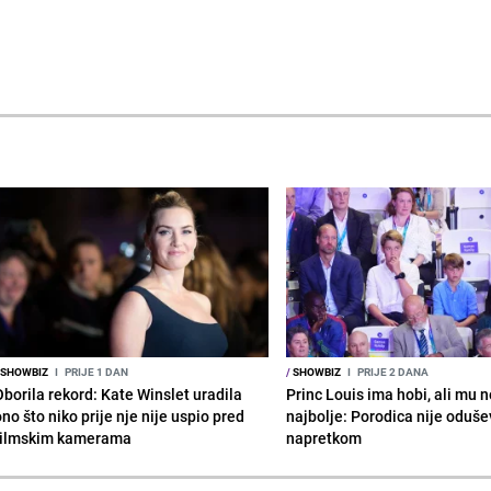
SHOWBIZ
I
PRIJE 1 DAN
/
SHOWBIZ
I
PRIJE 2 DANA
Oborila rekord: Kate Winslet uradila
Princ Louis ima hobi, ali mu n
no što niko prije nje nije uspio pred
najbolje: Porodica nije oduše
filmskim kamerama
napretkom