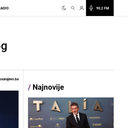
RADIO
90,2 FM
og
osarajevo.ba
/
Najnovije