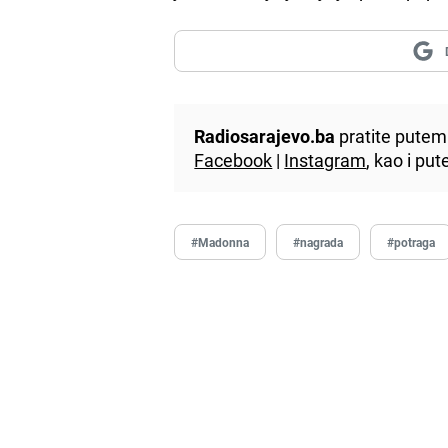
Radiosarajevo.ba
pratite putem 
Facebook
|
Instagram
, kao i p
#Madonna
#nagrada
#potraga