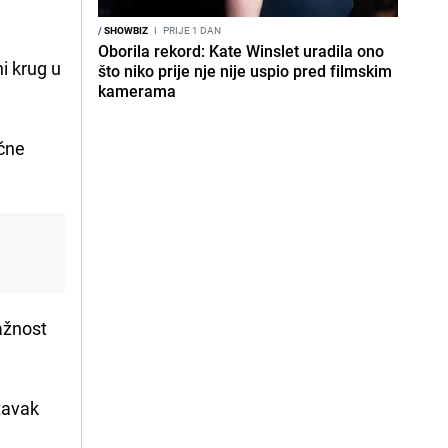
/
SHOWBIZ
I
PRIJE 1 DAN
Oborila rekord: Kate Winslet uradila ono
i krug u
što niko prije nje nije uspio pred filmskim
kamerama
učne
ažnost
tavak