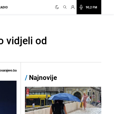
RADIO
90,2 FM
 vidjeli od
osarajevo.ba
/
Najnovije