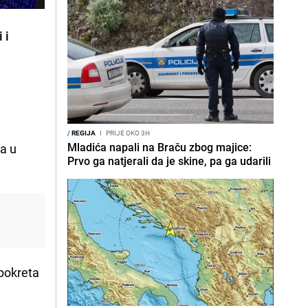
 i
/
REGIJA
I
PRIJE OKO 3H
Mladića napali na Braču zbog majice:
na u
Prvo ga natjerali da je skine, pa ga udarili
 pokreta