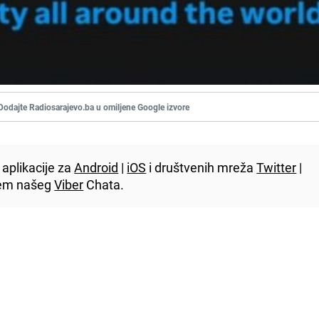
Dodajte Radiosarajevo.ba u omiljene Google izvore
aplikacije za
Android
|
iOS
i društvenih mreža
Twitter
|
utem našeg
Viber
Chata.