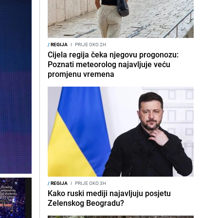
/
REGIJA
I
PRIJE OKO 2H
Cijela regija čeka njegovu progonozu:
Poznati meteorolog najavljuje veću
promjenu vremena
/
REGIJA
I
PRIJE OKO 3H
Kako ruski mediji najavljuju posjetu
Zelenskog Beogradu?