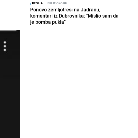
/
REGIJA
I
PRIJE OKO 8H
Ponovo zemljotresi na Jadranu,
komentari iz Dubrovnika: "Mislio sam da
je bomba pukla"