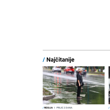
/
Najčitanije
/
REGIJA
I
PRIJE 2 DANA
/