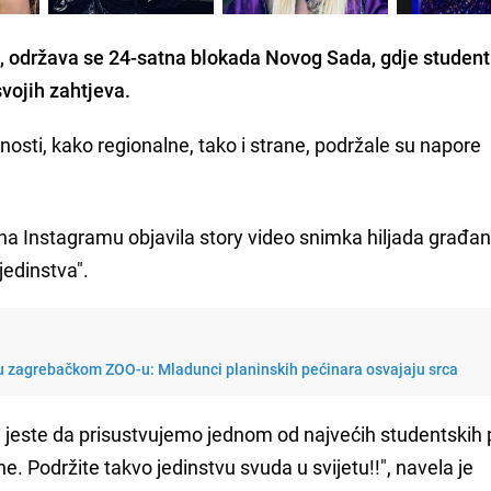
e, održava se 24-satna blokada Novog Sada, gdje studenti
vojih zahtjeva.
ičnosti, kako regionalne, tako i strane, podržale su napore
 na Instagramu objavila story video snimka hiljada građa
edinstva".
 u zagrebačkom ZOO-u: Mladunci planinskih pećinara osvajaju srca
u jeste da prisustvujemo jednom od najvećih studentskih
. Podržite takvo jedinstvu svuda u svijetu!!", navela je