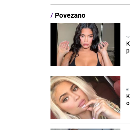
/
Povezano
17
K
p
01
K
o