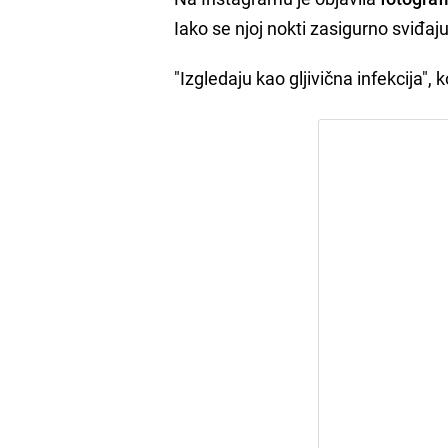
Iako se njoj nokti zasigurno sviđaju,
"Izgledaju kao gljivična infekcija", k