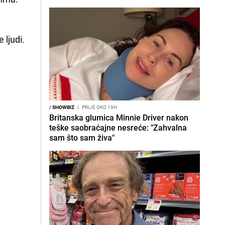
 ljudi.
/
SHOWBIZ
I
PRIJE OKO 19H
Britanska glumica Minnie Driver nakon
teške saobraćajne nesreće: "Zahvalna
sam što sam živa"