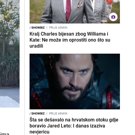
/
SHOWBIZ
I
PRIJE 45MIN
Kralj Charles bijesan zbog Williama i
Kate: Ne može im oprostiti ono što su
uradili
/
SHOWBIZ
I
PRIJE 49MIN
Šta se dešavalo na hrvatskom otoku gdje
boravio Jared Leto: I danas izaziva
nevjericu
ćima.