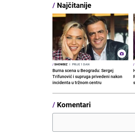
/
Najčitanije
/
SHOWBIZ
I
PRIJE 1 DAN
/
Burna scena u Beogradu: Sergej
Trifunović i supruga privedeni nakon
R
incidenta u tržnom centru
s
/
Komentari