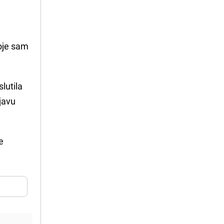
koje sam
slutila
javu
e