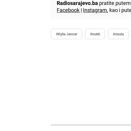
Radiosarajevo.ba
pratite putem 
Facebook
|
Instagram
, kao i p
#Kylie Jenner
#nokti
#moda