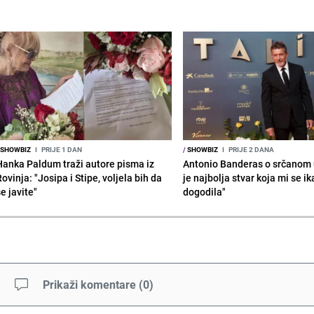
SHOWBIZ
I
PRIJE 1 DAN
/
SHOWBIZ
I
PRIJE 2 DANA
Hanka Paldum traži autore pisma iz
Antonio Banderas o srčanom 
ovinja: "Josipa i Stipe, voljela bih da
je najbolja stvar koja mi se i
e javite"
dogodila"
Prikaži komentare
(
0
)