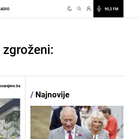
RADIO
90,2 FM
 zgroženi:
osarajevo.ba
/
Najnovije