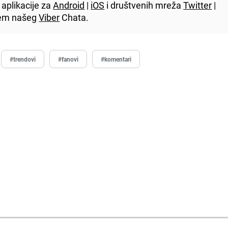
aplikacije za
Android
|
iOS
i društvenih mreža
Twitter
|
utem našeg
Viber
Chata.
#trendovi
#fanovi
#komentari