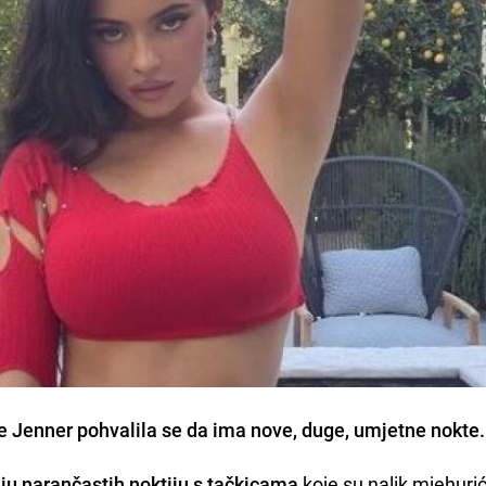
ie Jenner
pohvalila se da ima nove, duge, umjetne nokte.
iju narančastih noktiju s tačkicama
koje su nalik mjehuri