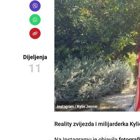
Dijeljenja
11
Instagram / Kylie Jenner
Reality zvijezda i milijarderka
Kyl
Na Instagramu je objavila
fotograf