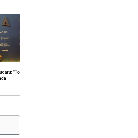
udaru: "To
kada