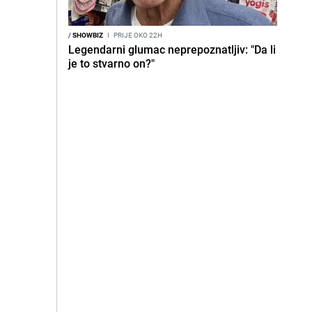
/
SHOWBIZ
I
PRIJE OKO 22H
Legendarni glumac neprepoznatljiv: "Da li
je to stvarno on?"