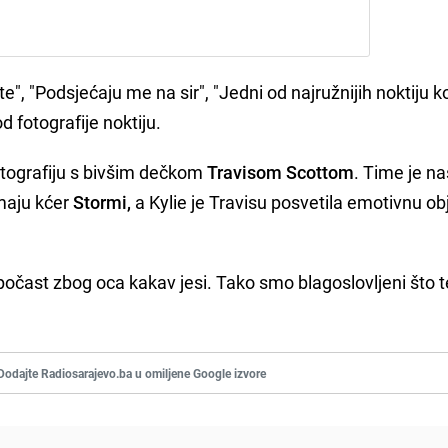
", "Podsjećaju me na sir", "Jedni od najružnijih noktiju 
pod fotografije noktiju.
otografiju s bivšim dečkom
Travisom Scottom
. Time je na
maju kćer
Stormi,
a Kylie je Travisu posvetila emotivnu ob
 počast zbog oca kakav jesi. Tako smo blagoslovljeni što t
Dodajte Radiosarajevo.ba u omiljene Google izvore