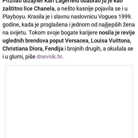
Priznati dizajner Karl Lagerfeld odabrao ju je kao
zaštitno lice Chanela
, a nešto kasnije pojavila se i u
Playboyu. Krasila je i slavnu naslovnicu Voguea 1999.
godine, kada je proglašena i jednom od najljepših žena
na svijetu. Tokom svoje bogate karijere
nosila je revije
uglednih brendova poput Versacea, Louisa Vuittona,
Christiana Diora, Fendija
i brojnih drugih, a okušala se
i u glumi, piše
dnevnik.hr.