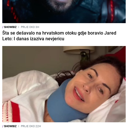
/
SHOWBIZ
I
PRIJE OKO 3H
Šta se dešavalo na hrvatskom otoku gdje boravio Jared
Leto: I danas izaziva nevjericu
/
SHOWBIZ
I
PRIJE OKO 22H