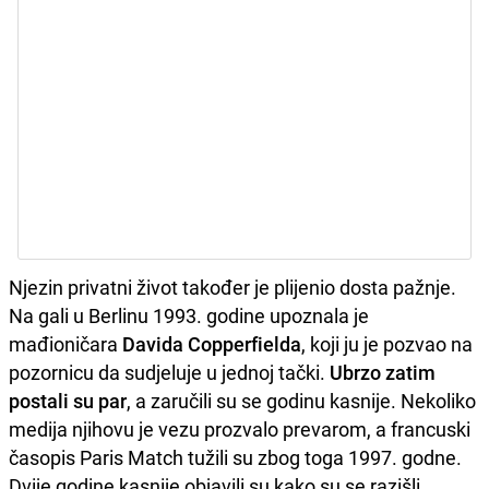
Njezin privatni život također je plijenio dosta pažnje.
Na gali u Berlinu 1993. godine upoznala je
mađioničara
Davida Copperfielda
, koji ju je pozvao na
pozornicu da sudjeluje u jednoj tački.
Ubrzo zatim
postali su par
, a zaručili su se godinu kasnije. Nekoliko
medija njihovu je vezu prozvalo prevarom, a francuski
časopis Paris Match tužili su zbog toga 1997. godne.
Dvije godine kasnije objavili su kako su se razišli.