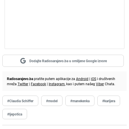
Dodajte Radiosarajevo.ba u omiljene Google izvore
Radiosarajevo.ba
pratite putem aplikacije za
Android
|
iOS
i društvenih
mreža
Twitter
|
Facebook
|
Instagram
, kao i putem našeg
Viber
Chata.
#Claudia Schiffer
#model
#manekenka
#karijera
#ljepotica