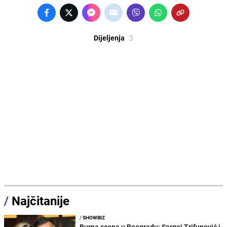
3
Dijeljenja
/
Najčitanije
/
SHOWBIZ
Burna scena u Beogradu: Sergej Trifunović i