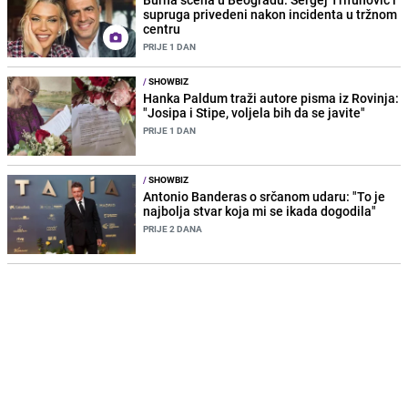
supruga privedeni nakon incidenta u tržnom
centru
PRIJE 1 DAN
/
SHOWBIZ
Hanka Paldum traži autore pisma iz Rovinja:
"Josipa i Stipe, voljela bih da se javite"
PRIJE 1 DAN
/
SHOWBIZ
Antonio Banderas o srčanom udaru: "To je
najbolja stvar koja mi se ikada dogodila"
PRIJE 2 DANA