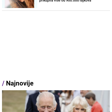
prikupila više od 900.000 lajkova
/
Najnovije