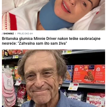
/
SHOWBIZ
I
PRIJE OKO 4H
Britanska glumica Minnie Driver nakon teške saobraćajne
nesreće: "Zahvalna sam što sam živa"