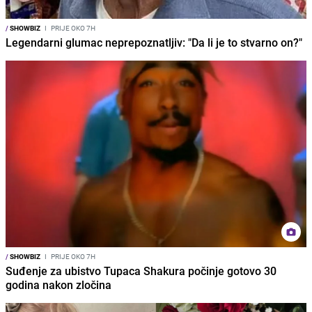
/
SHOWBIZ
I
PRIJE OKO 7H
Legendarni glumac neprepoznatljiv: "Da li je to stvarno on?"
/
SHOWBIZ
I
PRIJE OKO 7H
Suđenje za ubistvo Tupaca Shakura počinje gotovo 30
godina nakon zločina