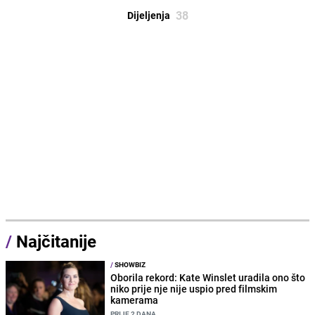
38
Dijeljenja
/
Najčitanije
/
SHOWBIZ
Oborila rekord: Kate Winslet uradila ono što
niko prije nje nije uspio pred filmskim
kamerama
PRIJE 2 DANA