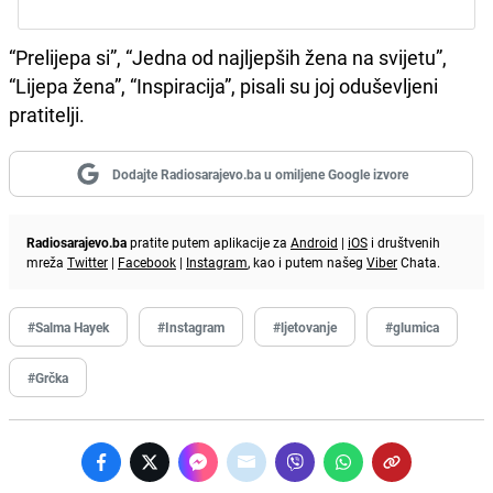
“Prelijepa si”, “Jedna od najljepših žena na svijetu”,
“Lijepa žena”, “Inspiracija”, pisali su joj oduševljeni
pratitelji.
Dodajte Radiosarajevo.ba u omiljene Google izvore
Radiosarajevo.ba
pratite putem aplikacije za
Android
|
iOS
i društvenih
mreža
Twitter
|
Facebook
|
Instagram
, kao i putem našeg
Viber
Chata.
#Salma Hayek
#Instagram
#ljetovanje
#glumica
#Grčka