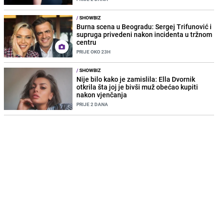
/
SHOWBIZ
Burna scena u Beogradu: Sergej Trifunović i
supruga privedeni nakon incidenta u tržnom
centru
PRIJE OKO 23H
/
SHOWBIZ
Nije bilo kako je zamislila: Ella Dvornik
otkrila šta joj je bivši muž obećao kupiti
nakon vjenčanja
PRIJE 2 DANA