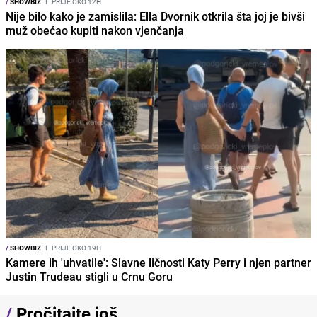
/
SHOWBIZ
I
PRIJE OKO 12H
Nije bilo kako je zamislila: Ella Dvornik otkrila šta joj je bivši
muž obećao kupiti nakon vjenčanja
/
SHOWBIZ
I
PRIJE OKO 19H
Kamere ih 'uhvatile': Slavne ličnosti Katy Perry i njen partner
Justin Trudeau stigli u Crnu Goru
/
Pročitajte još