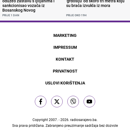
oduzeo zastavu s ljiljanima i
'grdosiju' od skoro tri metra koju
sankcionisao vozača iz
su braća izvukla iz mora
Bosanskog Novog
PRIJE 1 DAN
PRIJE OKO 19H
MARKETING
IMPRESSUM
KONTAKT
PRIVATNOST
USLOVI KORIŠTENJA
Copyright 2007. - 2026.
radiosarajevo.ba
.
Sva prava pridržana. Zabranjeno preuzimanje sadržaja bez dozvole