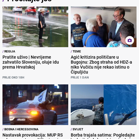
/
REGIJA
/
TEME
Pratite uživo | Nevrijeme
Agić kritizira političare u
zahvatilo Sloveniju, oluje idu
Bugojnu: Zbog straha od HDZ-a
prema Hrvatskoj
niko Vučiću nije rekao istinu o
Čipuljiću
PRIJE OKO 18H
PRIJE 1 DAN
/
BOSNA I HERCEGOVINA
/
SVIJET
Nastavak provokacija: MUP RS
Borba trajala satima: Pogledajte