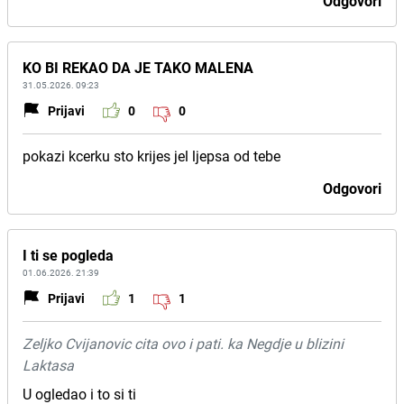
Odgovori
KO BI REKAO DA JE TAKO MALENA
31.05.2026. 09:23
Prijavi
0
0
pokazi kcerku sto krijes jel ljepsa od tebe
Odgovori
I ti se pogleda
01.06.2026. 21:39
Prijavi
1
1
Zeljko Cvijanovic cita ovo i pati. ka Negdje u blizini
Laktasa
U ogledao i to si ti