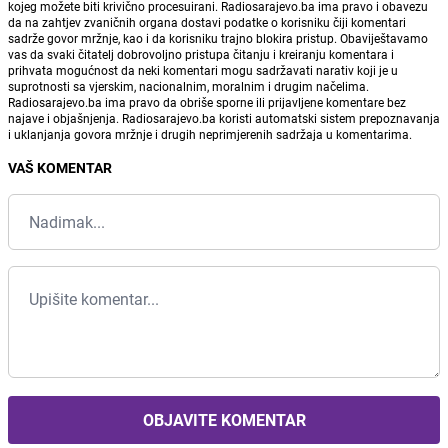
kojeg možete biti krivično procesuirani. Radiosarajevo.ba ima pravo i obavezu
da na zahtjev zvaničnih organa dostavi podatke o korisniku čiji komentari
sadrže govor mržnje, kao i da korisniku trajno blokira pristup. Obaviještavamo
vas da svaki čitatelj dobrovoljno pristupa čitanju i kreiranju komentara i
prihvata mogućnost da neki komentari mogu sadržavati narativ koji je u
suprotnosti sa vjerskim, nacionalnim, moralnim i drugim načelima.
Radiosarajevo.ba ima pravo da obriše sporne ili prijavljene komentare bez
najave i objašnjenja. Radiosarajevo.ba koristi automatski sistem prepoznavanja
i uklanjanja govora mržnje i drugih neprimjerenih sadržaja u komentarima.
VAŠ KOMENTAR
OBJAVITE KOMENTAR