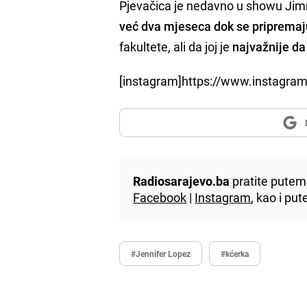
Pjevačica je nedavno u showu Jimm
već dva mjeseca dok se priprema
fakultete, ali da joj je
najvažnije da
[instagram]https://www.instagr
Radiosarajevo.ba
pratite putem 
Facebook
|
Instagram
, kao i p
#Jennifer Lopez
#kćerka