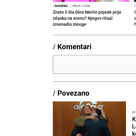
/
SHOWBIZ
I
PRIJE 1 DAN
/
Znate li šta Dino Merlin pojede prije
izlaska na scenu? Njegov ritual
o
iznenadio mnoge
/
Komentari
/
Povezano
02
K
L
k