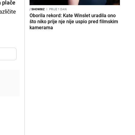
a plače
/
SHOWBIZ
I
PRIJE 1 DAN
zličite
Oborila rekord: Kate Winslet uradila ono
što niko prije nje nije uspio pred filmskim
kamerama