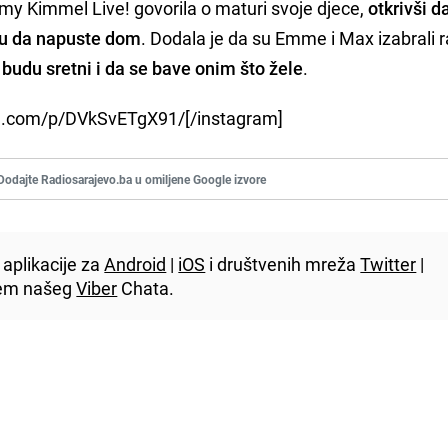
y Kimmel Live! govorila o maturi svoje djece,
otkrivši d
ju da napuste dom
. Dodala je da su Emme i Max izabrali ra
 budu sretni i da se bave onim što žele
.
am.com/p/DVkSvETgX91/[/instagram]
Dodajte Radiosarajevo.ba u omiljene Google izvore
aplikacije za
Android
|
iOS
i društvenih mreža
Twitter
|
utem našeg
Viber
Chata.