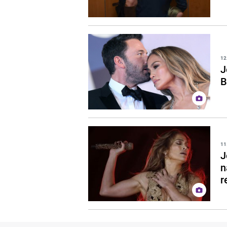
12
J
B
11
J
n
r