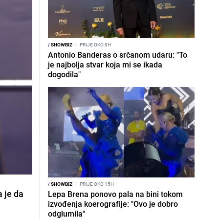
/
SHOWBIZ
I
PRIJE OKO 9H
Antonio Banderas o srčanom udaru: "To
je najbolja stvar koja mi se ikada
dogodila"
/
SHOWBIZ
I
PRIJE OKO 15H
 je da
Lepa Brena ponovo pala na bini tokom
izvođenja koerografije: "Ovo je dobro
odglumila"