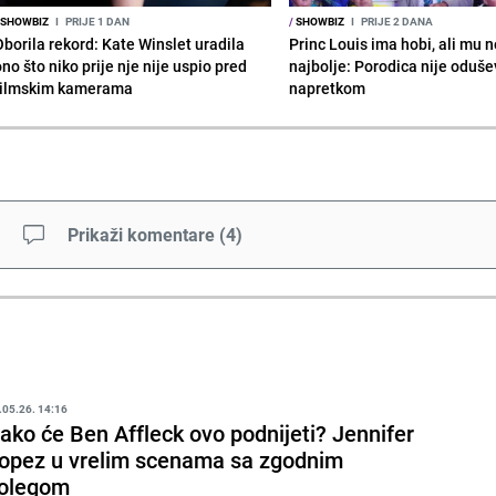
SHOWBIZ
I
PRIJE 1 DAN
/
SHOWBIZ
I
PRIJE 2 DANA
Oborila rekord: Kate Winslet uradila
Princ Louis ima hobi, ali mu n
no što niko prije nje nije uspio pred
najbolje: Porodica nije oduše
filmskim kamerama
napretkom
Prikaži komentare
(
4
)
.05.26. 14:16
ako će Ben Affleck ovo podnijeti? Jennifer
opez u vrelim scenama sa zgodnim
olegom