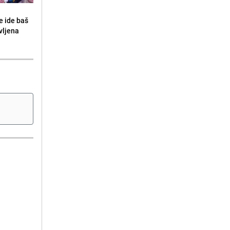
e ide baš
vljena