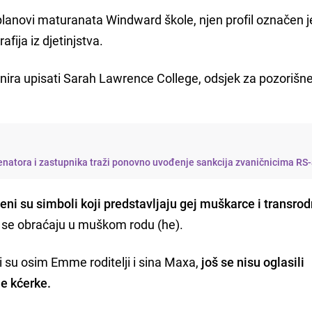
planovi maturanata Windward škole, njen profil označen j
afija iz djetinjstva.
anira upisati Sarah Lawrence College, odsjek za pozorišn
enatora i zastupnika traži ponovno uvođenje sankcija zvaničnicima RS
ni su simboli koji predstavljaju gej muškarce i transro
j se obraćaju u muškom rodu (he).
i su osim Emme roditelji i sina Maxa,
još se nisu oglasili
e kćerke.