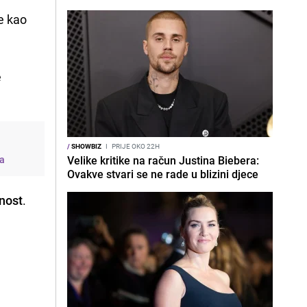
e kao
e
/
SHOWBIZ
I
PRIJE OKO 22H
-a
Velike kritike na račun Justina Biebera:
Ovakve stvari se ne rade u blizini djece
dnost
.