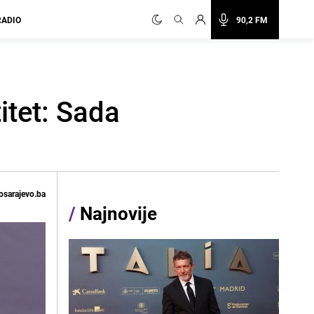
RADIO
90,2 FM
itet: Sada
osarajevo.ba
/
Najnovije