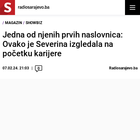
Otvor
/
MAGAZIN
/
SHOWBIZ
Jedna od njenih prvih naslovnica:
Ovako je Severina izgledala na
početku karijere
07.02.24. 21:03
Radiosarajevo.ba
0