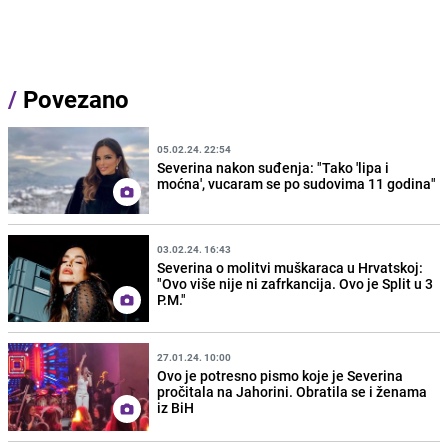
/
Povezano
05.02.24. 22:54
Severina nakon suđenja: "Tako 'lipa i
moćna', vucaram se po sudovima 11 godina"
03.02.24. 16:43
Severina o molitvi muškaraca u Hrvatskoj:
"Ovo više nije ni zafrkancija. Ovo je Split u 3
P.M."
27.01.24. 10:00
Ovo je potresno pismo koje je Severina
pročitala na Jahorini. Obratila se i ženama
iz BiH