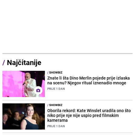
/
Najčitanije
/
SHOWBIZ
Znate li šta Dino Merlin pojede prije izlaska
na scenu? Njegov ritual iznenadio mnoge
PRIJE 1 DAN
/
SHOWBIZ
Oborila rekord: Kate Winslet uradila ono što
niko prije nje nije uspio pred filmskim
kamerama
PRIJE 1 DAN