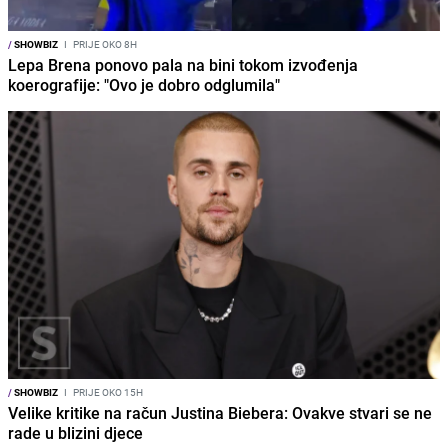
/
SHOWBIZ
I
PRIJE OKO 8H
Lepa Brena ponovo pala na bini tokom izvođenja
koerografije: "Ovo je dobro odglumila"
/
SHOWBIZ
I
PRIJE OKO 15H
Velike kritike na račun Justina Biebera: Ovakve stvari se ne
rade u blizini djece