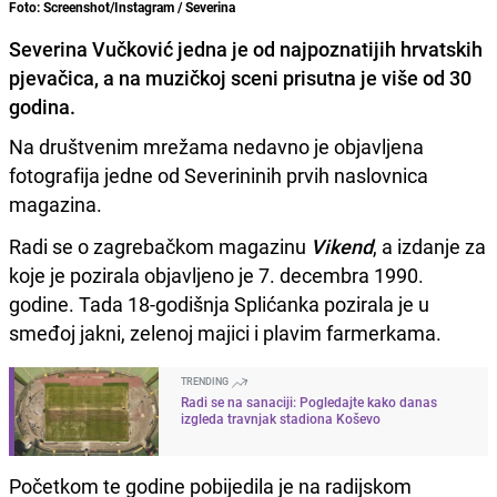
Foto: Screenshot/Instagram / Severina
Severina Vučković jedna je od najpoznatijih hrvatskih
pjevačica, a na muzičkoj sceni prisutna je više od 30
godina.
Na društvenim mrežama nedavno je objavljena
fotografija jedne od Severininih prvih naslovnica
magazina.
Radi se o zagrebačkom magazinu
Vikend
, a izdanje za
koje je pozirala objavljeno je 7. decembra 1990.
godine. Tada 18-godišnja Splićanka pozirala je u
smeđoj jakni, zelenoj majici i plavim farmerkama.
TRENDING
Radi se na sanaciji: Pogledajte kako danas
izgleda travnjak stadiona Koševo
Početkom te godine pobijedila je na radijskom