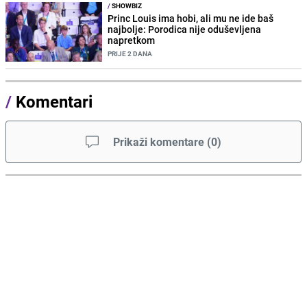
/
SHOWBIZ
Princ Louis ima hobi, ali mu ne ide baš
najbolje: Porodica nije oduševljena
napretkom
PRIJE 2 DANA
/
Komentari
Prikaži komentare
(
0
)