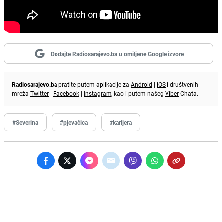
Dodajte Radiosarajevo.ba u omiljene Google izvore
Radiosarajevo.ba
pratite putem aplikacije za
Android
|
iOS
i društvenih
mreža
Twitter
|
Facebook
|
Instagram
, kao i putem našeg
Viber
Chata.
#Severina
#pjevačica
#karijera