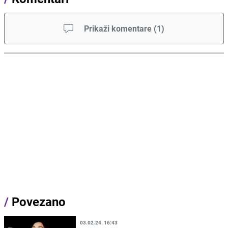
Prikaži komentare
(
1
)
/
Povezano
03.02.24. 16:43