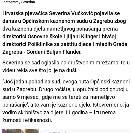
Instagram / Severina
Hrvatska pjevačica Severina Vučković pojavila se
danas u Općinskom kaznenom sudu u Zagrebu zbog
dva kaznena djela nametljivog ponašanja prema
direktorici Osnovne škole Ljiljani Klinger i bivšoj
direktorici Poliklinike za zaštitu djece i mladih Grada
Zagreba - Gordani Buljan Flander.
Severina
se sad oglasila na društvenim mrežama, te u
videu rekla sve što joj je na duši.
"
Još jedan pohod na sud
, ovoga puta Općinski kazneni
sud u Zagrebu. Drugo ročište, u optužnici podignutoj u
samo 9 mjeseci, gdje me se tereti za 'nametljivo
ponašanje', a to vam je kazneno djelo. Istovremeno, ja
vodim skrbništvo za dijete 11 godina – i tu nema
žurnosti i efikasnosti.
TRENDING