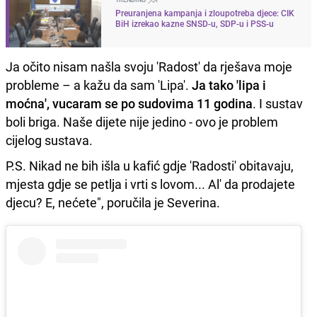
Preuranjena kampanja i zloupotreba djece: CIK
BiH izrekao kazne SNSD-u, SDP-u i PSS-u
Ja očito nisam našla svoju 'Radost' da rješava moje
probleme – a kažu da sam 'Lipa'.
Ja tako 'lipa i
moćna', vucaram se po sudovima 11 godina
. I sustav
boli briga. Naše dijete nije jedino - ovo je problem
cijelog sustava.
P.S. Nikad ne bih išla u kafić gdje 'Radosti' obitavaju,
mjesta gdje se petlja i vrti s lovom... Al' da prodajete
djecu? E, nećete", poručila je Severina.