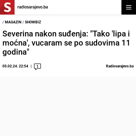
Otvor
/
MAGAZIN
/
SHOWBIZ
Severina nakon suđenja: "Tako 'lipa i
moćna', vucaram se po sudovima 11
godina"
05.02.24. 22:54
Radiosarajevo.ba
1