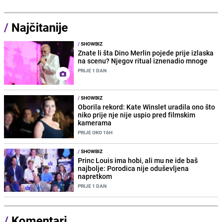
/
Najčitanije
/
SHOWBIZ
Znate li šta Dino Merlin pojede prije izlaska
na scenu? Njegov ritual iznenadio mnoge
PRIJE 1 DAN
/
SHOWBIZ
Oborila rekord: Kate Winslet uradila ono što
niko prije nje nije uspio pred filmskim
kamerama
PRIJE OKO 16H
/
SHOWBIZ
Princ Louis ima hobi, ali mu ne ide baš
najbolje: Porodica nije oduševljena
napretkom
PRIJE 1 DAN
/
Komentari