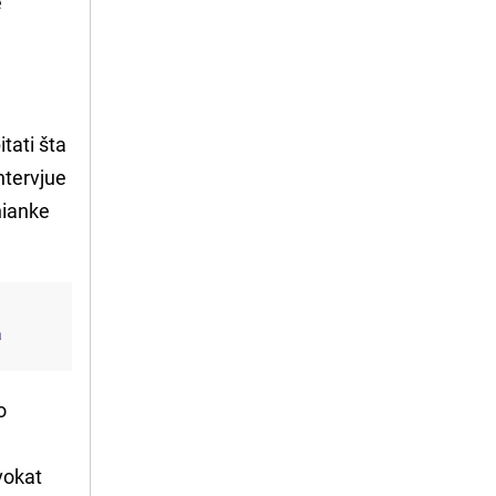
e
tati šta
ntervjue
hianke
a
o
vokat