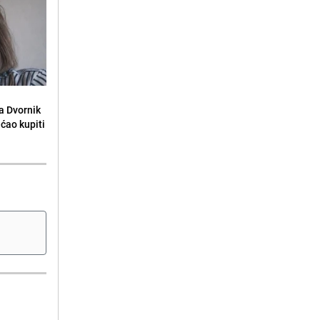
la Dvornik
ećao kupiti