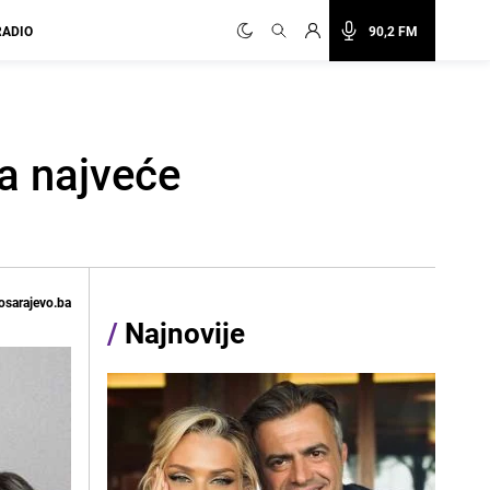
RADIO
90,2 FM
a najveće
osarajevo.ba
/
Najnovije