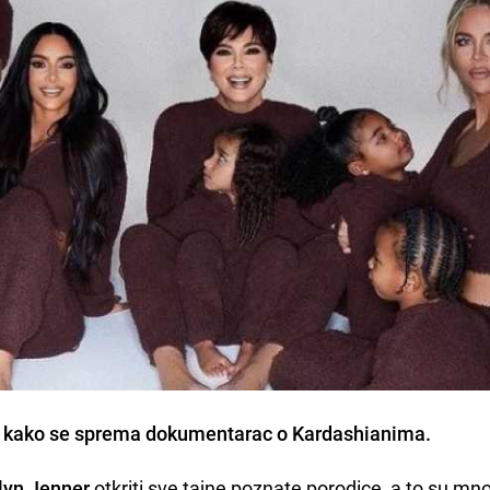
est kako se sprema dokumentarac o Kardashianima.
lyn Jenner
otkriti sve tajne poznate porodice, a to su mn