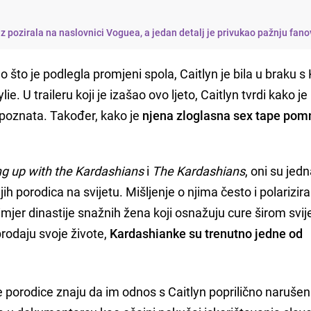
 pozirala na naslovnici Voguea, a jedan detalj je privukao pažnju fan
o što je podlegla promjeni spola, Caitlyn je bila u braku s 
ie. U traileru koji je izašao ovo ljeto, Caitlyn tvrdi kako j
 poznata. Također, kako je
njena zloglasna sex tape pom
g up with the Kardashians
i
The Kardashians
, oni su jed
jih porodica na svijetu. Mišljenje o njima često i polarizira
rimjer dinastije snažnih žena koji osnažuju cure širom svijet
 prodaju svoje živote,
Kardashianke su trenutno jedne od
ve porodice znaju da im odnos s Caitlyn poprilično naruše