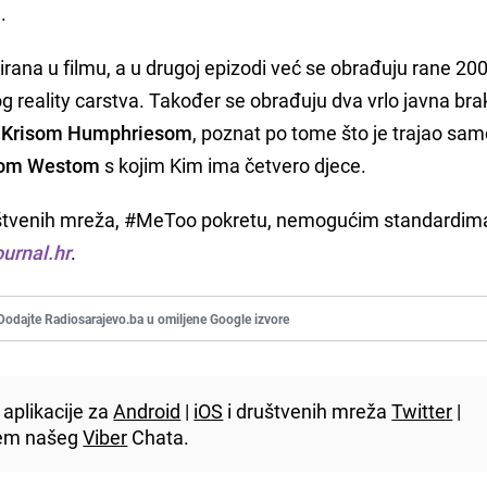
a
.
ana u filmu, a u drugoj epizodi već se obrađuju rane 200
g reality carstva. Također se obrađuju dva vrlo javna bra
m
Krisom Humphriesom
, poznat po tome što je trajao sa
om Westom
s kojim Kim ima četvero djece.
društvenih mreža, #MeToo pokretu, nemogućim standardima
urnal.hr
.
Dodajte Radiosarajevo.ba u omiljene Google izvore
aplikacije za
Android
|
iOS
i društvenih mreža
Twitter
|
utem našeg
Viber
Chata.