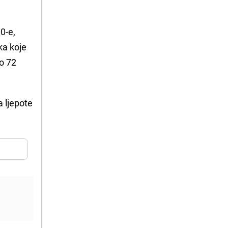
0-e,
ka koje
mo 72
 ljepote