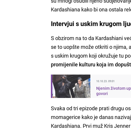
su mnogi osudili njeno sudjelovanj
Kardashiana kako bi ona ostala re
Intervjui s uskim krugom lju
S obzirom na to da Kardashiani već
se to uopšte može otkriti o njima,
s uskim krugom koji okružuje tu po
promijenile kulturu koja im dopušt
10.10.23. 09:01
Njenim životom upra
govori
Svaka od tri epizode prati drugu o
momagerice kako je danas nazivaju. 
Kardashiana. Prvi muž Kris Jenner 