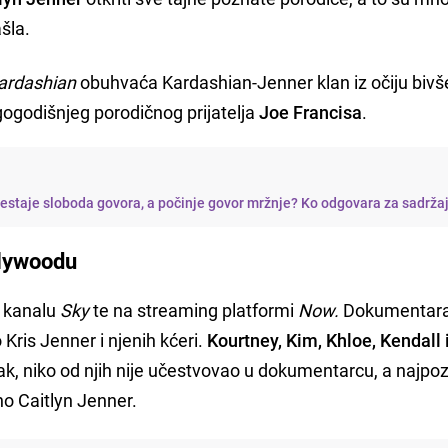
šla.
ardashian
obuhvaća Kardashian-Jenner klan iz očiju bivš
ugogodišnjeg porodičnog prijatelja
Joe Francisa
.
restaje sloboda govora, a počinje govor mržnje? Ko odgovara za sadrža
llywoodu
a kanalu
Sky
te na streaming platformi
Now.
Dokumentara
 Kris Jenner i njenih kćeri.
Kourtney, Kim, Khloe, Kendall i
pak, niko od njih nije učestvovao u dokumentarcu, a najpoz
no Caitlyn Jenner.