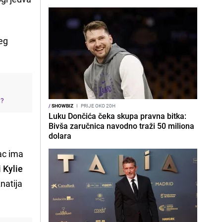
eg
j?
/
SHOWBIZ
I
PRIJE OKO 20H
Luku Dončića čeka skupa pravna bitka:
Bivša zaručnica navodno traži 50 miliona
dolara
c ima
 Kylie
natija