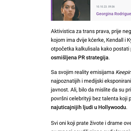
10.10.23. 09:36
Georgina Rodriguez
Aktivistica za trans prava, prije neg
kojom ima dvije kćerke, Kendall i Kyl
otpočetka kalkulisala kako postati
osmišljena PR strategija
.
Sa svojim reality emisijama
Keepin
najpoznatijih i medijski eksponirani
javnost. Ali, bilo da mislite da su p
površni celebrityji bez talenta koji
najuticajnijih ljudi u Hollywoodu
.
Svi oni koji prate živote i drame o