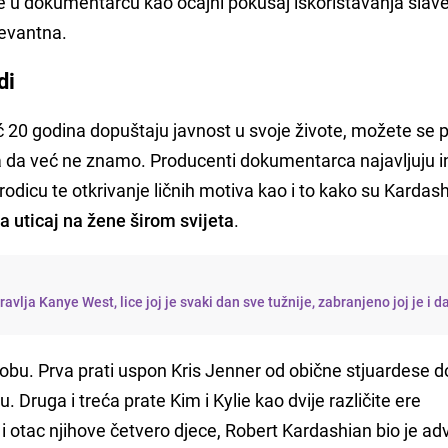
e u dokumentarcu kao očajni pokušaj iskorištavanja slav
levantna.
di
 20 godina dopuštaju javnost u svoje živote, možete se pi
 a da već ne znamo. Producenti dokumentarca najavljuju i
rodicu te otkrivanje ličnih motiva kao i to kako su Kardas
a uticaj na žene širom svijeta
.
vlja Kanye West, lice joj je svaki dan sve tužnije, zabranjeno joj je i d
sobu. Prva prati uspon Kris Jenner od obične stjuardese d
Druga i treća prate Kim i Kylie kao dvije različite ere
i otac njihove četvero djece, Robert Kardashian bio je ad