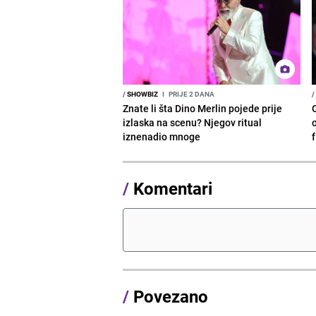
/
SHOWBIZ
I
PRIJE 2 DANA
/
Znate li šta Dino Merlin pojede prije
izlaska na scenu? Njegov ritual
o
iznenadio mnoge
/
Komentari
/
Povezano