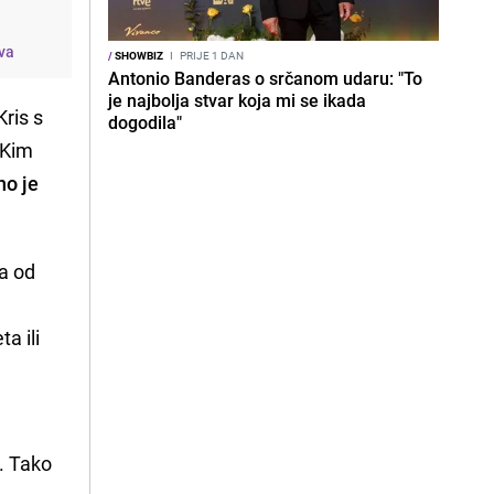
ova
/
SHOWBIZ
I
PRIJE 1 DAN
Antonio Banderas o srčanom udaru: "To
je najbolja stvar koja mi se ikada
Kris s
dogodila"
e Kim
no je
na od
a ili
n. Tako