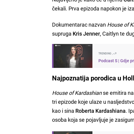
čekali. Prva epizoda napokon je iza
Dokumentarac nazvan
House of K
supruga
Kris Jenner
, Caitlyn te d
TRENDING
Podcast S | Gdje p
Najpoznatija porodica u Ho
House of Kardashian
se emitira n
tri epizode koje ulaze u nasljedstvo
kao i sina
Roberta Kardashiana
. I
osoba koja se pojavljuje je zasigur