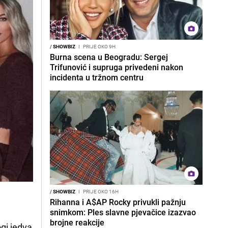
/
SHOWBIZ
I
PRIJE OKO 9H
Burna scena u Beogradu: Sergej
Trifunović i supruga privedeni nakon
incidenta u tržnom centru
/
SHOWBIZ
I
PRIJE OKO 16H
Rihanna i A$AP Rocky privukli pažnju
snimkom: Ples slavne pjevačice izazvao
brojne reakcije
ogi jedva