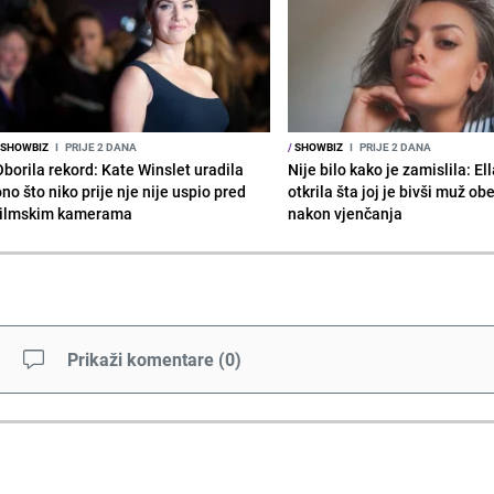
SHOWBIZ
I
PRIJE 2 DANA
/
SHOWBIZ
I
PRIJE 2 DANA
Oborila rekord: Kate Winslet uradila
Nije bilo kako je zamislila: El
no što niko prije nje nije uspio pred
otkrila šta joj je bivši muž ob
filmskim kamerama
nakon vjenčanja
Prikaži komentare
(
0
)