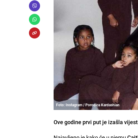
Foto: Instagram / Porodica Kardashian
Ove godine prvi put je izašla vij
Najavljeno je kako će u njemu
Cait