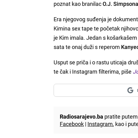
poznat kao branilac
O.J. Simpson
Era njegovog suđenja je dokumentir
Kimina sex tape te početak njihovo
je Kim imala. Jedan s košarkaše
sata te onaj duži s reperom
Kanye
Usput se priča i o rastu uticaja 
te čak i Instagram filterima, piše
Jo
Radiosarajevo.ba
pratite putem 
Facebook
|
Instagram
, kao i p