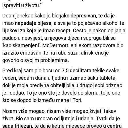
ispraviti u životu."
Dean je rekao kako je bio
jako depresivan,
te da je
imao
napadaje bijesa,
a sve je to pojačavao alkohol te
lijekovi
za koje je imao recept
. Često je nakon opijanja
padao u nesvijest, a njegova djeca i supruga bili su
'kao skamenjeni'. McDermott je tijekom razgovora bio
izrazito emotivan, te na rubu suza, ali iskreno je
govorio o svojim problemima.
Pred kraj sam pio bocu od
7,5 decilitara
tekile svake
večeri, sedam dana u tjednu i uzimao šaku tableta,
dok je moja predivna obitelji bila u drugoj sobi priznao
je i dodao: To je ono što je dovelo do sloma, to je ono
što se dogodilo između mene i Tori.
Nisam više mogao, nisam više mogao živjeti takav
život. Bio sam umoran od ljutnje i urlanja. T
vrdi da je
sada trijezan
, te da je ljetne mjesece proveo u
centru