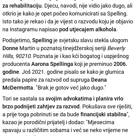
za rehabilitaciju
. Djecu, navodi, nije vidio jako dugo, ali
otkrio je kako je opet počeo komunicirati sa Spelling.
Isto tako je rekao i da je vijest o razvodu koju je objavio
na Instagramu napisao
pod utjecajem alkohola
.
Podsjetimo,
Spelling
je svjetsku slavu stekla ulogom
Donne
Martin u poznatoj tinejdžerskoj seriji
Beverly
Hills, 90210
. Poznata je i kao kći bogatog i uspješnog
producenta
Aarona Spellinga
koji je preminuo
2006.
godine
. Još 2021. godine pisalo se kako je glumica
predala papire za razvod od supruga
Deana
McDermotta
. "Brak je gotov već jako dugo."
Tori se sastala sa
svojim advokatima i planira vrlo
brzo podnijeti zahtjev za razvod
. Pokušava sve riješiti,
a prije toga pobrinuti se da bude
financijski stabilna
",
kazao je porodični prijatelj i dodao: "Mjesecima
spavaju u različitim sobama i već se neko vrijeme ne