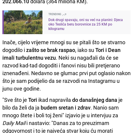
202.066.10
dolara (364 miliona KM).
TRENDING
Dok drugi spavaju, oni su već na planini: Djeca
oko Teslića beru borovnice za 25 KM po
kilogramu
Inače, cijelo vrijeme mnogi su se pitali što se stvarno
dogodilo i
zašto se brak raspao
, iako su
Tori i Dean
imali turbulentnu vezu
. Neki su nagađali da će se
razvod kad-tad dogoditi i fanovi nisu bili pretjerano
iznenađeni. Nedavno se glumac prvi put oglasio nakon
što je sam podijelio da se razvodi na Instagramu u
junu ove godine.
"Sve što je
Tori
ikad napravila
do današnjeg dana
je
bilo da želi da ja
budem sretan
i zdrav
. Nanio sam
mnogo štete i boli toj ženi" izjavio je u intervjuu za
Daily Mail
i nastavio: "Danas za to preuzimam
odgovornost i to je najveća stvar koju ću morati