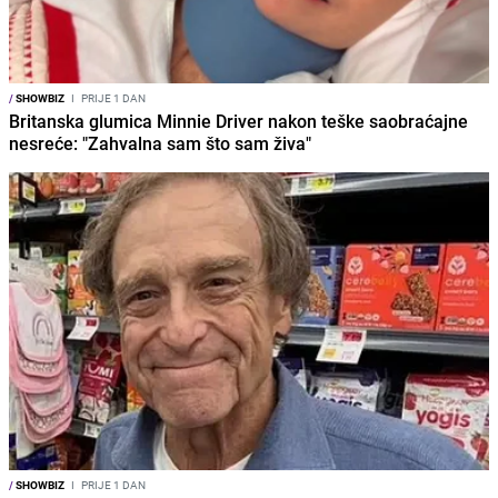
/
SHOWBIZ
I
PRIJE 1 DAN
Britanska glumica Minnie Driver nakon teške saobraćajne
nesreće: "Zahvalna sam što sam živa"
/
SHOWBIZ
I
PRIJE 1 DAN