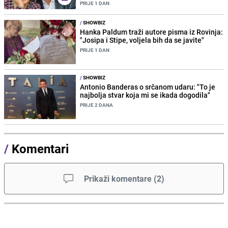
PRIJE 1 DAN
/
SHOWBIZ
Hanka Paldum traži autore pisma iz Rovinja:
"Josipa i Stipe, voljela bih da se javite"
PRIJE 1 DAN
/
SHOWBIZ
Antonio Banderas o srčanom udaru: "To je
najbolja stvar koja mi se ikada dogodila"
PRIJE 2 DANA
/
Komentari
Prikaži komentare
(
2
)