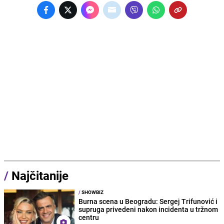
/
Najčitanije
/
SHOWBIZ
Burna scena u Beogradu: Sergej Trifunović i
supruga privedeni nakon incidenta u tržnom
centru