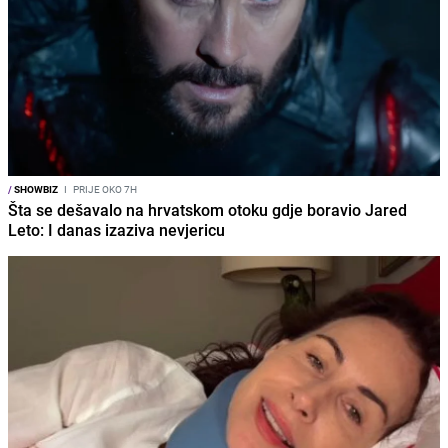
/
SHOWBIZ
I
PRIJE OKO 7H
Šta se dešavalo na hrvatskom otoku gdje boravio Jared
Leto: I danas izaziva nevjericu