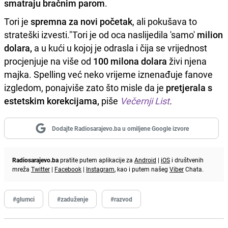
smatraju bračnim parom
.
Tori je
spremna za novi početak
, ali pokušava to
strateški izvesti."Tori je od oca naslijedila 'samo'
milion
dolara,
a u kući u kojoj je odrasla i čija se vrijednost
procjenjuje na više od
100 milona dolara
živi njena
majka. Spelling već neko vrijeme iznenađuje fanove
izgledom, ponajviše zato što misle da je
pretjerala s
estetskim korekcijama,
piše
Večernji List
.
Dodajte Radiosarajevo.ba u omiljene Google izvore
Radiosarajevo.ba
pratite putem aplikacije za
Android
|
iOS
i društvenih
mreža
Twitter
|
Facebook
|
Instagram
, kao i putem našeg
Viber
Chata.
#glumci
#zaduženje
#razvod