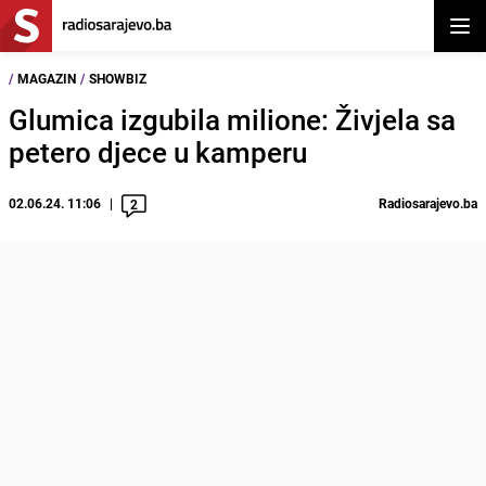
Otvor
/
MAGAZIN
/
SHOWBIZ
Glumica izgubila milione: Živjela sa
petero djece u kamperu
02.06.24. 11:06
Radiosarajevo.ba
2