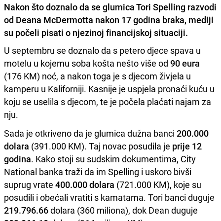
Nakon što doznalo da se glumica Tori Spelling razvodi
od Deana McDermotta nakon 17 godina braka, mediji
su počeli pisati o njezinoj financijskoj situaciji.
U septembru se doznalo da s petero djece spava u
motelu u kojemu soba košta nešto više od
90 eura
(176 KM) noć, a nakon toga je s djecom živjela u
kamperu u Kaliforniji. Kasnije je uspjela pronaći kuću u
koju se uselila s djecom, te je počela plaćati najam za
nju.
Sada je otkriveno da je glumica dužna banci
200.000
dolara
(391.000 KM). Taj novac posudila je
prije 12
godina
. Kako stoji su sudskim dokumentima, City
National banka traži da im Spelling i uskoro bivši
suprug vrate
400.000
dolara
(721.000 KM), koje su
posudili i obećali vratiti s kamatama. Tori banci duguje
219.796.66
dolara (360 miliona), dok Dean duguje