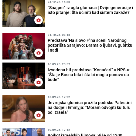
24.12.25. 14:30
"Snajper" iz ugla glumaca | Dvije generacije i
isto pitanje: Šta učiniti kad sistem zakaže?
31.10.25. 08:18
Predstava 'Na slovo F' na sceni Narodnog
pozorišta Sarajevo: Drama o ljubavi, gubitku
i nadi
16.09.25. 20:57
Izvedena hit predstava "Konačari" u NPS-u:
"Šta je Bosna bila i šta bi mogla ponovo da
bude"
15.09.25. 12:22
Jevrejska glumica pružila podršku Palestini
na dodjeli Emmyja: "Moram odvojiti kulturu
od Izraela"
10.09.25. 17:12
Bojkot izraelskih filmova: Više od 1300