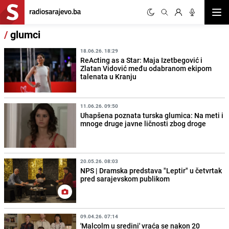
Otvor
/
glumci
18.06.26. 18:29
ReActing as a Star: Maja Izetbegović i
Zlatan Vidović među odabranom ekipom
talenata u Kranju
11.06.26. 09:50
Uhapšena poznata turska glumica: Na meti i
mnoge druge javne ličnosti zbog droge
20.05.26. 08:03
NPS | Dramska predstava "Leptir" u četvrtak
pred sarajevskom publikom
09.04.26. 07:14
'Malcolm u sredini' vraća se nakon 20