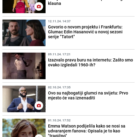
klauna
12.11.24. 14:37
Govorio o novom projektu i Frankfurtu:
Glumac Edin Hasanović u novoj sezoni
serije "Tatort"
09.11.24. 17:21
Izazvalo pravu buru na internetu: Zašto smo
ovako izgledali 1960-ih?
02.10.24. 17:35
Ovo su najbogatiji glumci na svijetu: Prvo
mjesto će vas iznenaditi
01.10.24. 17:52
Emma Watson podijelila kako se nosi sa
udvaranjem fanova: Opisala je to kao
"tragično"