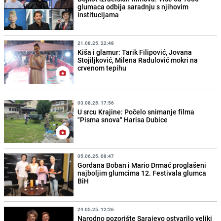
glumaca odbija saradnju ​​s njihovim
institucijama
21.08.25. 22:48
Kiša i glamur: Tarik Filipović, Jovana
Stojiljković, Milena Radulović mokri na
crvenom tepihu
03.08.25. 17:56
U srcu Krajine: Počelo snimanje filma
"Pisma snova" Harisa Dubice
05.06.25. 08:47
Gordana Boban i Mario Drmać proglašeni
najboljim glumcima 12. Festivala glumca
BiH
24.05.25. 12:26
Narodno pozorište Sarajevo ostvarilo veliki