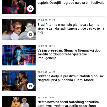
uspjeh: Osvojili nagrade na dva bh. festivala
25.04.25. 09:22
Brad Pitt ima crnu listu glumaca s kojima
više ne želi da radi: Iznenadit će vas ko je na
njoj
10.02.25. 20:15
Važan presedan: Glumci u Njemačkoj dobili
zaštitu od zloupotrebe vještačke
inteligencije
06.01.25. 07:34
Održana dodjela prestižnih Zlatnih globusa:
Nagradu prvi put dobila i Demi Moore
23.12.24. 09:00
Nešto novo na sceni Narodnog pozorišta
Sarajevo: Predstava u stilu pozorišnog