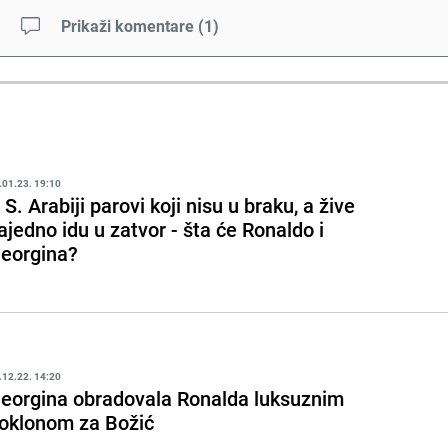
Prikaži komentare
(
1
)
.01.23. 19:10
 S. Arabiji parovi koji nisu u braku, a žive
ajedno idu u zatvor - šta će Ronaldo i
eorgina?
.12.22. 14:20
eorgina obradovala Ronalda luksuznim
oklonom za Božić