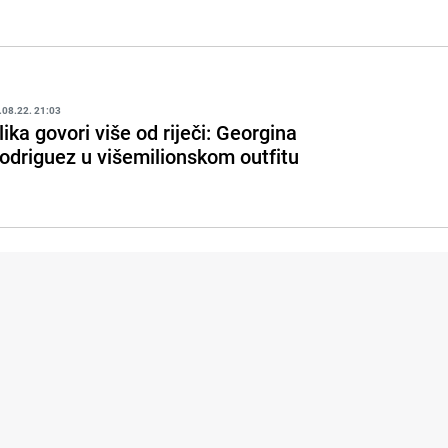
.08.22. 21:03
lika govori više od riječi: Georgina
odriguez u višemilionskom outfitu