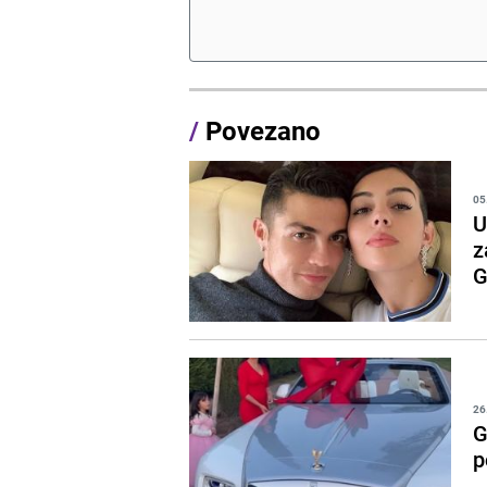
/
Povezano
05
U
z
G
26
G
p