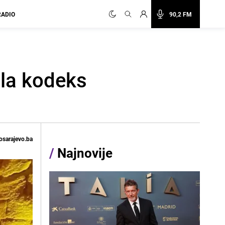
RADIO
90,2 FM
ila kodeks
osarajevo.ba
/
Najnovije