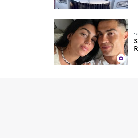
12
S
R