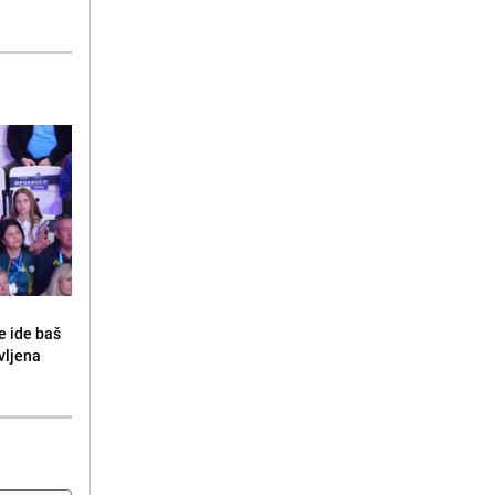
e ide baš
vljena