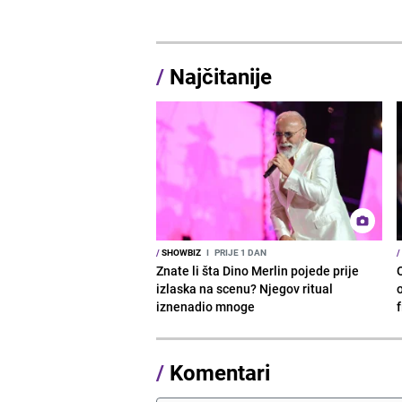
/
Najčitanije
/
SHOWBIZ
I
PRIJE 1 DAN
/
Znate li šta Dino Merlin pojede prije
izlaska na scenu? Njegov ritual
o
iznenadio mnoge
/
Komentari