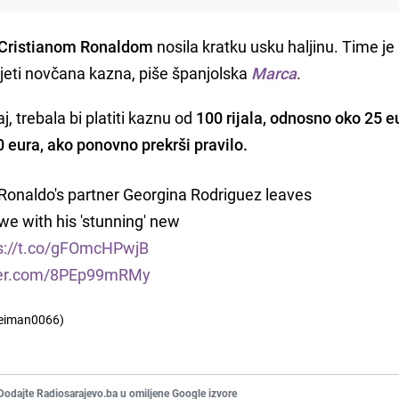
Cristianom
Ronaldom
nosila kratku usku haljinu. Time je
prijeti novčana kazna, piše španjolska
Marca
.
j, trebala bi platiti kaznu od
100 rijala, odnosno oko 25 e
50 eura, ako ponovno prekrši pravilo.
onaldo's partner Georgina Rodriguez leaves
we with his 'stunning' new
s://t.co/gFOmcHPwjB
tter.com/8PEp99mRMy
leiman0066)
Dodajte Radiosarajevo.ba u omiljene Google izvore