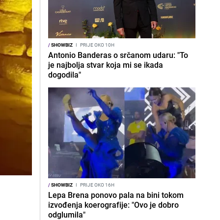
/
SHOWBIZ
I
PRIJE OKO 10H
Antonio Banderas o srčanom udaru: "To
je najbolja stvar koja mi se ikada
dogodila"
/
SHOWBIZ
I
PRIJE OKO 16H
Lepa Brena ponovo pala na bini tokom
izvođenja koerografije: "Ovo je dobro
odglumila"