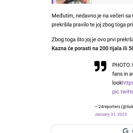
Međutim, nedavno je na večeri sa
prekršila pravilo te joj zbog toga 
Zbog toga što joj je ovo prvi prekrša
Kazna će porasti na 200 rijala ili 
PHOTO: R
fans in a
look
http
pic.twi
— 24reporters (@Su
January 31, 2023