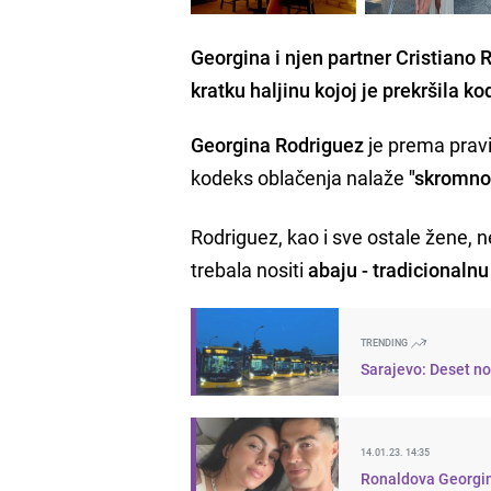
Georgina i njen partner Cristiano 
kratku haljinu kojoj je prekršila k
Georgina
Rodriguez
je prema pravil
kodeks oblačenja nalaže
"
skromno
Rodriguez, kao i sve ostale žene, ne
trebala nositi
abaju - tradicionaln
TRENDING
Sarajevo: Deset no
14.01.23. 14:35
Ronaldova Georgina 