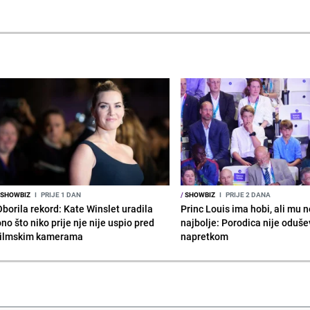
SHOWBIZ
I
PRIJE 1 DAN
/
SHOWBIZ
I
PRIJE 2 DANA
Oborila rekord: Kate Winslet uradila
Princ Louis ima hobi, ali mu n
no što niko prije nje nije uspio pred
najbolje: Porodica nije oduše
filmskim kamerama
napretkom