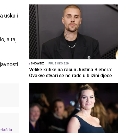
a usku i
o, a taj
 javnosti
/
SHOWBIZ
I
PRIJE OKO 22H
Velike kritike na račun Justina Biebera:
Ovakve stvari se ne rade u blizini djece
ekršila