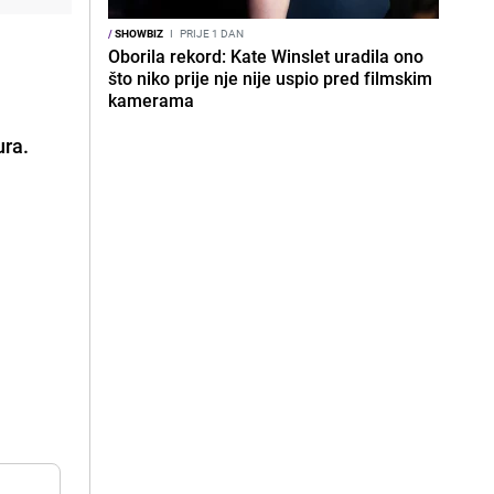
/
SHOWBIZ
I
PRIJE 1 DAN
Oborila rekord: Kate Winslet uradila ono
što niko prije nje nije uspio pred filmskim
kamerama
ura.