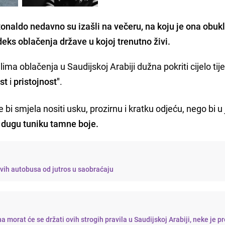
Ronaldo nedavno su izašli na večeru, na koju je ona obukl
odeks oblačenja države u kojoj trenutno živi.
ima oblačenja u Saudijskoj Arabiji dužna pokriti cijelo tijel
st
i
pristojnost"
.
 bi smjela nositi usku, prozirnu i kratku odjeću, nego bi u
u dugu tuniku tamne boje.
vih autobusa od jutros u saobraćaju
morat će se držati ovih strogih pravila u Saudijskoj Arabiji, neke je pr