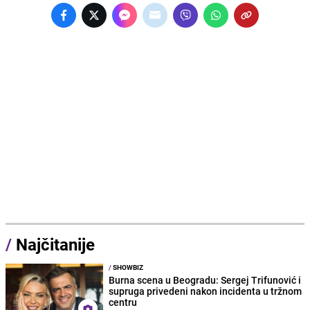
/
Najčitanije
/
SHOWBIZ
Burna scena u Beogradu: Sergej Trifunović i
supruga privedeni nakon incidenta u tržnom
centru