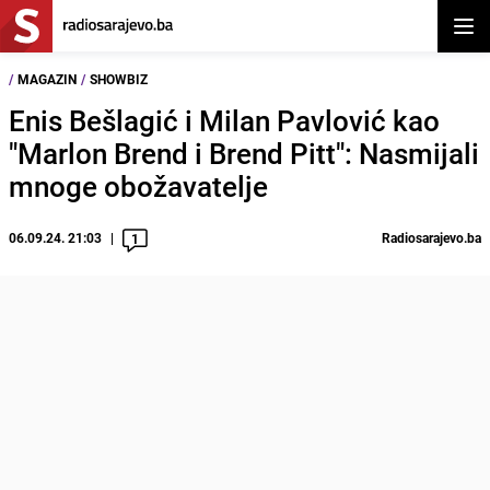
Otvor
/
MAGAZIN
/
SHOWBIZ
Enis Bešlagić i Milan Pavlović kao
"Marlon Brend i Brend Pitt": Nasmijali
mnoge obožavatelje
06.09.24. 21:03
Radiosarajevo.ba
1