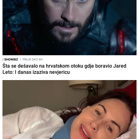
/
SHOWBIZ
I
PRIJE OKO 5H
Šta se dešavalo na hrvatskom otoku gdje boravio Jared
Leto: I danas izaziva nevjericu