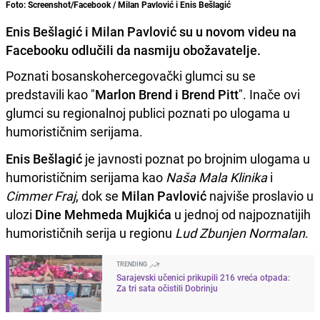
Foto: Screenshot/Facebook / Milan Pavlović i Enis Bešlagić
Enis Bešlagić i Milan Pavlović su u novom videu na
Facebooku odlučili da nasmiju obožavatelje.
Poznati bosanskohercegovački glumci su se
predstavili kao "
Marlon Brend i Brend Pitt
". Inače ovi
glumci su regionalnoj publici poznati po ulogama u
humorističnim serijama.
Enis Bešlagić
je javnosti poznat po brojnim ulogama u
humorističnim serijama kao
Naša Mala Klinika
i
Cimmer Fraj
, dok se
Milan Pavlović
najviše proslavio u
ulozi
Dine Mehmeda Mujkića
u jednoj od najpoznatijih
humorističnih serija u regionu
Lud Zbunjen Normalan
.
TRENDING
Sarajevski učenici prikupili 216 vreća otpada:
Za tri sata očistili Dobrinju