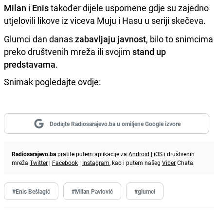
Milan
i
Enis
također dijele uspomene gdje su zajedno
utjelovili likove iz viceva Muju i Hasu u seriji skečeva.
Glumci dan danas
zabavljaju javnost
, bilo to snimcima
preko društvenih mreža ili svojim
stand up
predstavama
.
Snimak pogledajte ovdje:
Dodajte Radiosarajevo.ba u omiljene Google izvore
Radiosarajevo.ba
pratite putem aplikacije za
Android
|
iOS
i društvenih
mreža
Twitter
|
Facebook
|
Instagram
, kao i putem našeg
Viber
Chata.
#Enis Bešlagić
#Milan Pavlović
#glumci