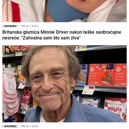
/
SHOWBIZ
I
PRIJE 1 DAN
Britanska glumica Minnie Driver nakon teške saobraćajne
nesreće: "Zahvalna sam što sam živa"
/
SHOWBIZ
I
PRIJE 1 DAN