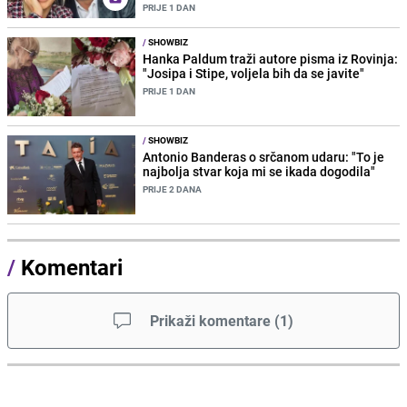
PRIJE 1 DAN
/
SHOWBIZ
Hanka Paldum traži autore pisma iz Rovinja:
"Josipa i Stipe, voljela bih da se javite"
PRIJE 1 DAN
/
SHOWBIZ
Antonio Banderas o srčanom udaru: "To je
najbolja stvar koja mi se ikada dogodila"
PRIJE 2 DANA
/
Komentari
Prikaži komentare
(
1
)