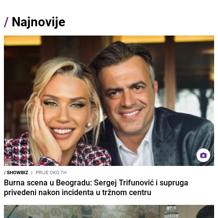
/
Najnovije
/
SHOWBIZ
I
PRIJE OKO 7H
Burna scena u Beogradu: Sergej Trifunović i supruga
privedeni nakon incidenta u tržnom centru