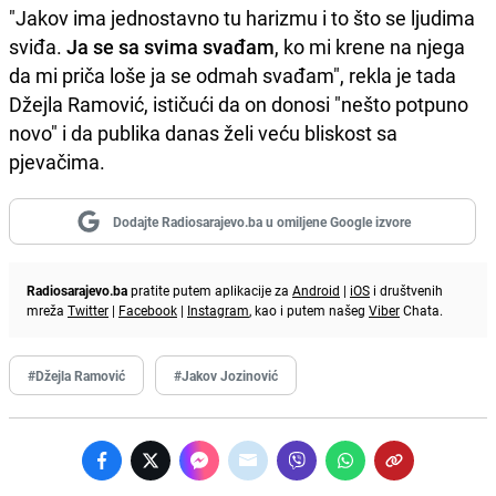
"Jakov ima jednostavno tu harizmu i to što se ljudima
sviđa.
Ja se sa svima svađam
, ko mi krene na njega
da mi priča loše ja se odmah svađam", rekla je tada
Džejla Ramović, ističući da on donosi "nešto potpuno
novo" i da publika danas želi veću bliskost sa
pjevačima.
Dodajte Radiosarajevo.ba u omiljene Google izvore
Radiosarajevo.ba
pratite putem aplikacije za
Android
|
iOS
i društvenih
mreža
Twitter
|
Facebook
|
Instagram
, kao i putem našeg
Viber
Chata.
#Džejla Ramović
#Jakov Jozinović