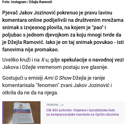
Foto: Instagram / Džejla Ramović
Pjevač Jakov Jozinović pokrenuo je pravu lavinu
komentara online podijelivši na društvenim mrežama
snimak s izvjesnog plovila, na kojem je "pao" i
poljubac s jednom djevojkom za koju mnogi tvrde da
je Džejla Ramović. Iako je on taj snimak povukao - isti
fanovima nije promakao.
Uveliko kruži i na
X-u
, gdje
spekulacije o navodnoj vezi
Jakova i Džejle vremenom postaju sve glasnije.
Gostujući u emisiji
Ami G Show
Džejla je ranije
komentarisala "fenomen" zvani Jakov Jozinović i
otkrila da ne da na njega.
TRENDING
CIK BiH potvrdio: Ovjerene i kandidatske liste
za kompenzacijske mandate na Općim izborima