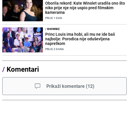
Oborila rekord: Kate Winslet uradila ono što
niko prije nje nije uspio pred filmskim
kamerama
PRIJE 1 DAN
/
SHOWBIZ
Princ Louis ima hobi, ali mu ne ide baš
najbolje: Porodica nije oduševljena
napretkom
PRIJE 2 DANA
/
Komentari
Prikaži komentare
(
12
)