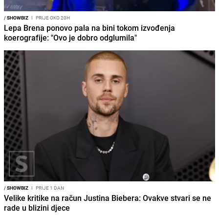
/
SHOWBIZ
I
PRIJE OKO 20H
Lepa Brena ponovo pala na bini tokom izvođenja
koerografije: "Ovo je dobro odglumila"
/
SHOWBIZ
I
PRIJE 1 DAN
Velike kritike na račun Justina Biebera: Ovakve stvari se ne
rade u blizini djece