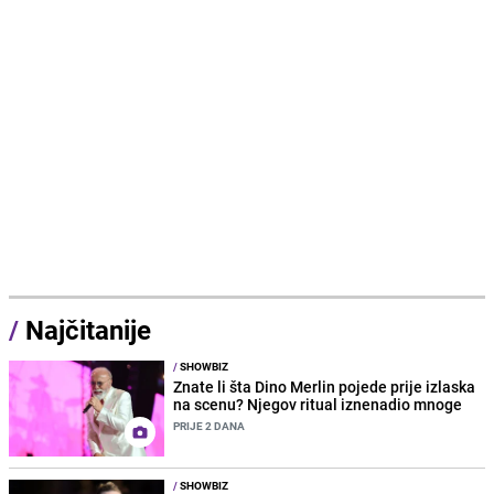
/
Najčitanije
/
SHOWBIZ
Znate li šta Dino Merlin pojede prije izlaska
na scenu? Njegov ritual iznenadio mnoge
PRIJE 2 DANA
/
SHOWBIZ