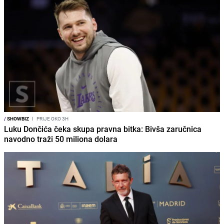
/
SHOWBIZ
I
PRIJE OKO 3H
Luku Dončića čeka skupa pravna bitka: Bivša zaručnica
navodno traži 50 miliona dolara