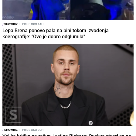
/
SHOWBIZ
I
PRIJE OKO 14H
Lepa Brena ponovo pala na bini tokom izvođenja
koerografije: "Ovo je dobro odglumila"
/
SHOWBIZ
I
PRIJE OKO 20H