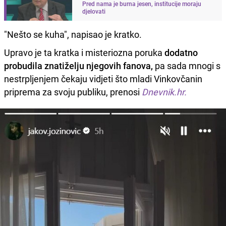
Pred nama je burna jesen, institucije moraju
djelovati
"Nešto se kuha", napisao je kratko.
Upravo je ta kratka i misteriozna poruka
dodatno
probudila znatiželju njegovih fanova,
pa sada mnogi s
nestrpljenjem čekaju vidjeti što mladi Vinkovčanin
priprema za svoju publiku, prenosi
Dnevnik.hr.