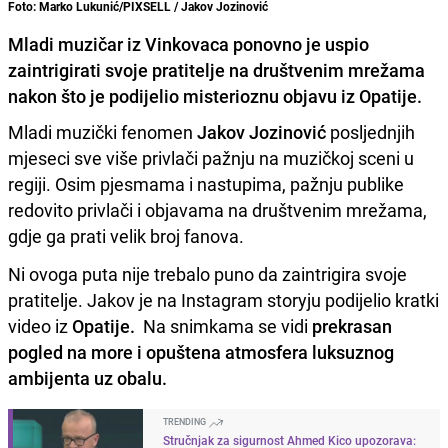
Foto: Marko Lukunić/PIXSELL / Jakov Jozinović
Mladi muzičar iz Vinkovaca ponovno je uspio
zaintrigirati svoje pratitelje na društvenim mrežama
nakon što je podijelio misterioznu objavu iz Opatije.
Mladi muzički fenomen
Jakov Jozinović
posljednjih
mjeseci sve više privlači pažnju na muzičkoj sceni u
regiji. Osim pjesmama i nastupima, pažnju publike
redovito privlači i objavama na društvenim mrežama,
gdje ga prati velik broj fanova.
Ni ovoga puta nije trebalo puno da zaintrigira svoje
pratitelje. Jakov je na Instagram storyju podijelio kratki
video iz
Opatije.
Na snimkama se vidi
prekrasan
pogled na more i opuštena atmosfera luksuznog
ambijenta uz obalu.
TRENDING
Stručnjak za sigurnost Ahmed Kico upozorava: