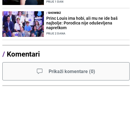
PRIJE 1 DAN
/
SHOWBIZ
Princ Louis ima hobi, ali mu ne ide baš
najbolje: Porodica nije oduševljena
napretkom
PRIJE 2 DANA
/
Komentari
Prikaži komentare
(
0
)