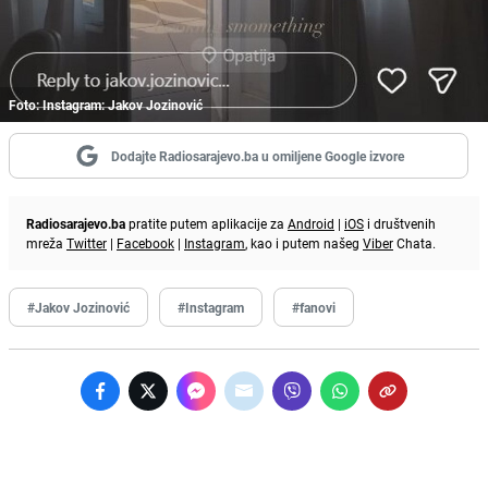
Foto: Instagram: Jakov Jozinović
Dodajte Radiosarajevo.ba u omiljene Google izvore
Radiosarajevo.ba
pratite putem aplikacije za
Android
|
iOS
i društvenih
mreža
Twitter
|
Facebook
|
Instagram
, kao i putem našeg
Viber
Chata.
#Jakov Jozinović
#Instagram
#fanovi