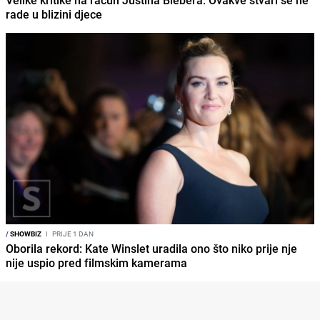
Velike kritike na račun Justina Biebera: Ovakve stvari se ne
rade u blizini djece
/
SHOWBIZ
I
PRIJE 1 DAN
Oborila rekord: Kate Winslet uradila ono što niko prije nje
nije uspio pred filmskim kamerama