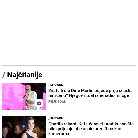
/
Najčitanije
/
SHOWBIZ
Znate li šta Dino Merlin pojede prije izlaska
na scenu? Njegov ritual iznenadio mnoge
PRIJE 1 DAN
/
SHOWBIZ
Oborila rekord: Kate Winslet uradila ono što
niko prije nje nije uspio pred filmskim
kamerama