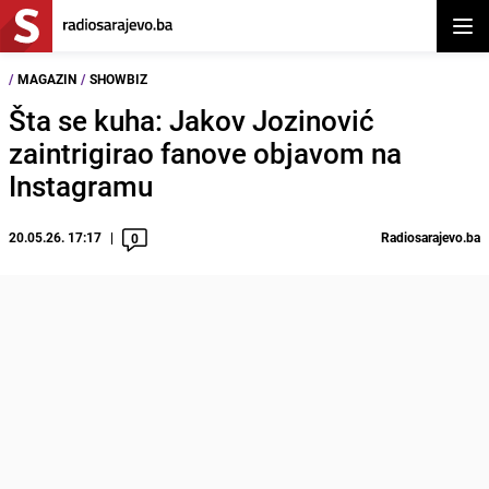
Otvor
/
MAGAZIN
/
SHOWBIZ
Šta se kuha: Jakov Jozinović
zaintrigirao fanove objavom na
Instagramu
20.05.26. 17:17
Radiosarajevo.ba
0