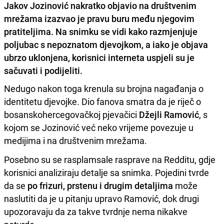
Jakov Jozinović nakratko objavio na društvenim
mrežama izazvao je pravu buru među njegovim
pratiteljima. Na snimku se vidi kako razmjenjuje
poljubac s nepoznatom djevojkom, a iako je objava
ubrzo uklonjena, korisnici interneta uspjeli su je
sačuvati i podijeliti.
Nedugo nakon toga krenula su brojna nagađanja o
identitetu djevojke. Dio fanova smatra da je riječ o
bosanskohercegovačkoj pjevačici
Džejli Ramović
, s
kojom se Jozinović već neko vrijeme povezuje u
medijima i na društvenim mrežama.
Posebno su se rasplamsale rasprave na Redditu, gdje
korisnici analiziraju detalje sa snimka. Pojedini tvrde
da se
po frizuri, prstenu i drugim detaljima
može
naslutiti da je u pitanju upravo Ramović, dok drugi
upozoravaju da za takve tvrdnje nema nikakve