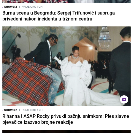
/
SHOWBIZ
I
PRIJE OKO 10H
Burna scena u Beogradu: Sergej Trifunović i supruga
privedeni nakon incidenta u tržnom centru
/
SHOWBIZ
I
PRIJE OKO 17H
Rihanna i A$AP Rocky privukli pažnju snimkom: Ples slavne
pjevačice izazvao brojne reakcije