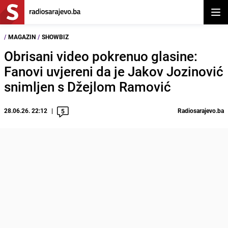
Otvor
/
MAGAZIN
/
SHOWBIZ
Obrisani video pokrenuo glasine:
Fanovi uvjereni da je Jakov Jozinović
snimljen s Džejlom Ramović
28.06.26. 22:12
Radiosarajevo.ba
5