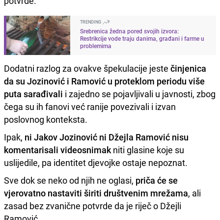
potvrde.
TRENDING
Srebrenica žedna pored svojih izvora:
Restrikcije vode traju danima, građani i farme u
problemima
Dodatni razlog za ovakve špekulacije jeste
činjenica
da su Jozinović i Ramović u proteklom periodu više
puta sarađivali
i zajedno se pojavljivali u javnosti, zbog
čega su ih fanovi već ranije povezivali i izvan
poslovnog konteksta.
Ipak,
ni Jakov Jozinović ni Džejla Ramović nisu
komentarisali videosnimak
niti glasine koje su
uslijedile, pa identitet djevojke ostaje nepoznat.
Sve dok se neko od njih ne oglasi,
priča će se
vjerovatno nastaviti širiti društvenim mrežama
, ali
zasad bez zvanične potvrde da je riječ o Džejli
Ramović.