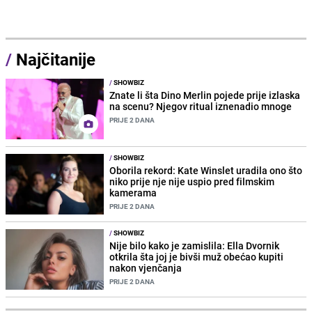
/
Najčitanije
/
SHOWBIZ
Znate li šta Dino Merlin pojede prije izlaska
na scenu? Njegov ritual iznenadio mnoge
PRIJE 2 DANA
/
SHOWBIZ
Oborila rekord: Kate Winslet uradila ono što
niko prije nje nije uspio pred filmskim
kamerama
PRIJE 2 DANA
/
SHOWBIZ
Nije bilo kako je zamislila: Ella Dvornik
otkrila šta joj je bivši muž obećao kupiti
nakon vjenčanja
PRIJE 2 DANA