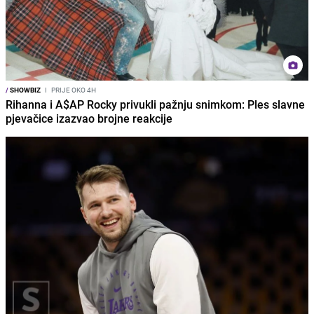
/
SHOWBIZ
I
PRIJE OKO 4H
Rihanna i A$AP Rocky privukli pažnju snimkom: Ples slavne
pjevačice izazvao brojne reakcije