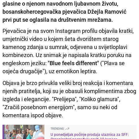
glasine o njenom navodnom ljubavnom životu,
bosanskohercegovačka pjevačica Džejla Ramović
prvi put se oglasila na društvenim mrežama.
Pjevačica je na svom Instagram profilu objavila kratki,
umjetnički video u kojem šeta dvorištem starog
kamenog zdanja u sumrak, odjevena u svijetloplavi
kombinezon. Uz snimak je napisala kratku poruku na
engleskom jeziku:
"Blue feels different"
("Plava se
osjeća drugačije"), uz emotikon leptira.
Objava je brzo privukla veliki broj reakcija i komentara
njenih pratitelja, koji su je obasuli komplimentima zbog
izgleda i elegancije. "Prelijepa", "Koliko glamura",
"Zračiš posebnom energijom", samo su neki od
komentara ispod objave.
TRENDING
U ponedjeljak počinje prodaja ulaznica za SFF:
Organizatori nagrađuju prvih 10 kupaca