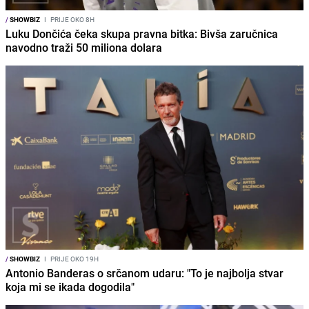
/
SHOWBIZ
I
PRIJE OKO 8H
Luku Dončića čeka skupa pravna bitka: Bivša zaručnica
navodno traži 50 miliona dolara
/
SHOWBIZ
I
PRIJE OKO 19H
Antonio Banderas o srčanom udaru: "To je najbolja stvar
koja mi se ikada dogodila"