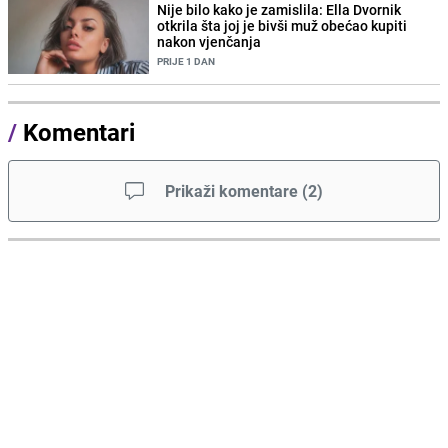
Nije bilo kako je zamislila: Ella Dvornik
otkrila šta joj je bivši muž obećao kupiti
nakon vjenčanja
PRIJE 1 DAN
/
Komentari
Prikaži komentare
(
2
)