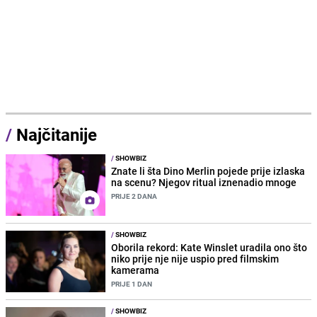
/
Najčitanije
/
SHOWBIZ
Znate li šta Dino Merlin pojede prije izlaska
na scenu? Njegov ritual iznenadio mnoge
PRIJE 2 DANA
/
SHOWBIZ
Oborila rekord: Kate Winslet uradila ono što
niko prije nje nije uspio pred filmskim
kamerama
PRIJE 1 DAN
/
SHOWBIZ