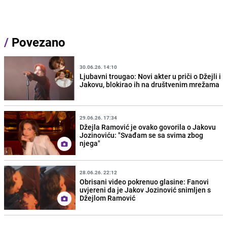
/
Povezano
30.06.26. 14:10
Ljubavni trougao: Novi akter u priči o Džejli i
Jakovu, blokirao ih na društvenim mrežama
29.06.26. 17:34
Džejla Ramović je ovako govorila o Jakovu
Jozinoviću: "Svađam se sa svima zbog
njega"
28.06.26. 22:12
Obrisani video pokrenuo glasine: Fanovi
uvjereni da je Jakov Jozinović snimljen s
Džejlom Ramović