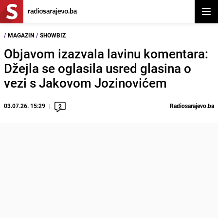
Otvor
/
MAGAZIN
/
SHOWBIZ
Objavom izazvala lavinu komentara:
Džejla se oglasila usred glasina o
vezi s Jakovom Jozinovićem
03.07.26. 15:29
Radiosarajevo.ba
2