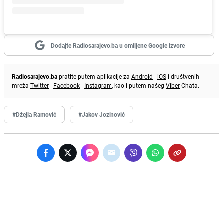
Dodajte Radiosarajevo.ba u omiljene Google izvore
Radiosarajevo.ba
pratite putem aplikacije za
Android
|
iOS
i društvenih
mreža
Twitter
|
Facebook
|
Instagram
, kao i putem našeg
Viber
Chata.
#Džejla Ramović
#Jakov Jozinović