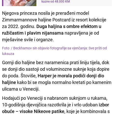
kazne od 48.000 KM
Njegova princeza nosila je prerađeni model
Zimmarmannove haljine Postcard iz resort kolekcije
za 2022. godinu.
Duga haljina s ombre efektom u
ružičastim i plavim nijansama
napravljena je od
mješavine svile i organze.
Foto /
Beckhamov sin objavio fotografije sa vjenčanja: Sve pršti od
luksuza
Gornji dio haljine bez naramenica prati liniju tijela, dok
se donji dio sastoji od voluminozne suknje koja dopire
do poda. Štoviše,
Harper je morala podići donji dio
haljine
kako bi se mogla normalno kretati po kamenim
ulicama u Veneciji.
Hodajući po Veneciji s nabranom suknjom u rukama,
10-godišnja djevojčica razotkrila je i vrlo udoban
izbor
obuće – visoke Nikeove patike
, koje je kombinovala s