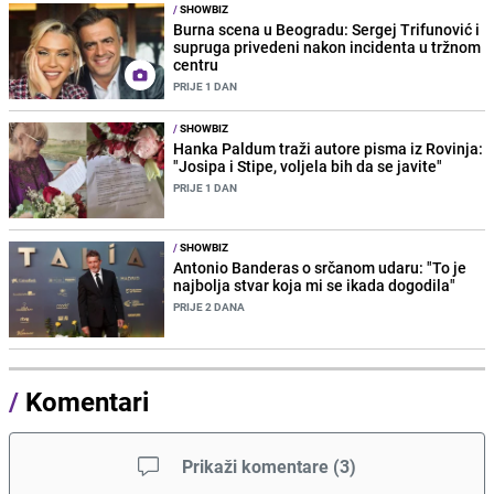
/
SHOWBIZ
Burna scena u Beogradu: Sergej Trifunović i
supruga privedeni nakon incidenta u tržnom
centru
PRIJE 1 DAN
/
SHOWBIZ
Hanka Paldum traži autore pisma iz Rovinja:
"Josipa i Stipe, voljela bih da se javite"
PRIJE 1 DAN
/
SHOWBIZ
Antonio Banderas o srčanom udaru: "To je
najbolja stvar koja mi se ikada dogodila"
PRIJE 2 DANA
/
Komentari
Prikaži komentare
(
3
)