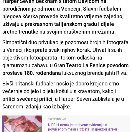
Harper Seven Beckham s tatom Davidom na
porodičnom je odmoru u Veneciji. Slavni fudbaler i
njegova kćerka provede kvalitetno vrijeme zajedno,
uživaju u prekrasnom talijanskom gradu i dijele
sretne trenutke na svojim društvenim mrežama.
Simpatični duo privukao je pozornost brojnih fotografa
u Veneciji koji prate svaki njihov korak. Uhvatili su ih
objektivom fotoaparata i tokom odlaska na
glamuroznu zabavu u
Gran Teatro La Fenice povodom
proslave 180. rođendana
luksuznog brenda jahti Riva.
Bivši britanski fudbaler nosio je dobro krojeno crno
večernje odijelo i bijelu košulju s kravatom, kako i
priliči svečanoj prilici
, a Harper Seven zablistala je u
šarenom izdanju kao iz bajke.
TRENDING
U FBiH nema jedinstvene evidencije o
povučenom mesu s tržišta: Inspektori izrekli