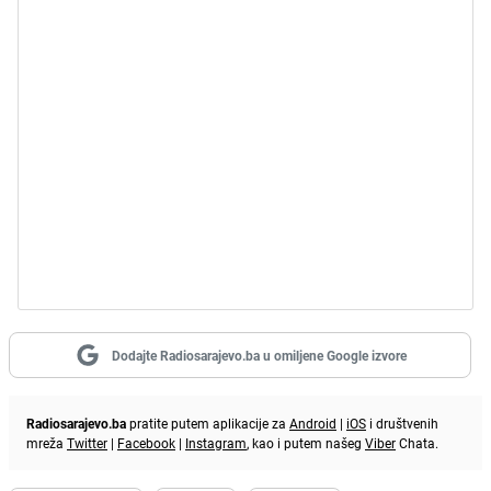
Dodajte Radiosarajevo.ba u omiljene Google izvore
Radiosarajevo.ba
pratite putem aplikacije za
Android
|
iOS
i društvenih
mreža
Twitter
|
Facebook
|
Instagram
, kao i putem našeg
Viber
Chata.