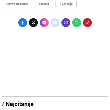
#David Beckham
#kćerka
#Venecija
/
Najčitanije