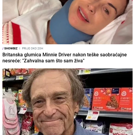
/
SHOWBIZ
I
PRIJE OKO 20H
Britanska glumica Minnie Driver nakon teške saobraćajne
nesreće: "Zahvalna sam što sam živa"