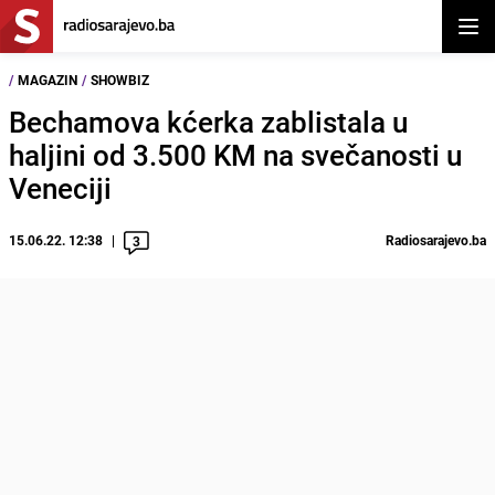
Otvor
/
MAGAZIN
/
SHOWBIZ
Bechamova kćerka zablistala u
haljini od 3.500 KM na svečanosti u
Veneciji
15.06.22. 12:38
Radiosarajevo.ba
3