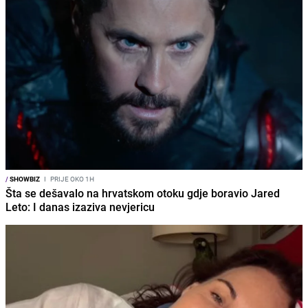
/
SHOWBIZ
I
PRIJE OKO 1H
Šta se dešavalo na hrvatskom otoku gdje boravio Jared
Leto: I danas izaziva nevjericu