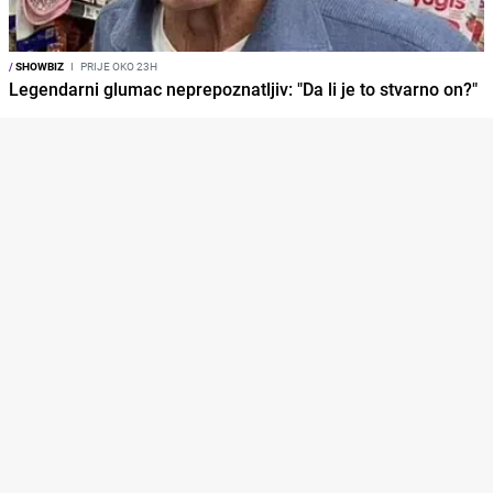
/
SHOWBIZ
I
PRIJE OKO 23H
Legendarni glumac neprepoznatljiv: "Da li je to stvarno on?"