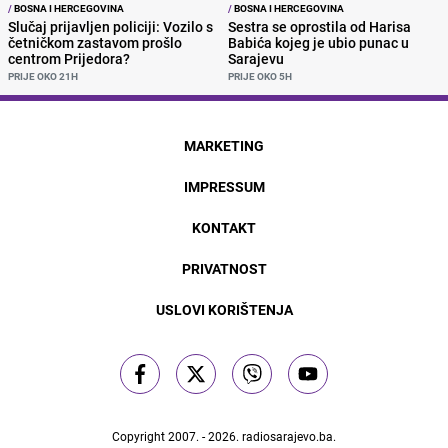
/
BOSNA I HERCEGOVINA
/
BOSNA I HERCEGOVINA
Slučaj prijavljen policiji: Vozilo s
Sestra se oprostila od Harisa
četničkom zastavom prošlo
Babića kojeg je ubio punac u
centrom Prijedora?
Sarajevu
PRIJE OKO 21H
PRIJE OKO 5H
MARKETING
IMPRESSUM
KONTAKT
PRIVATNOST
USLOVI KORIŠTENJA
Copyright 2007. - 2026.
radiosarajevo.ba
.