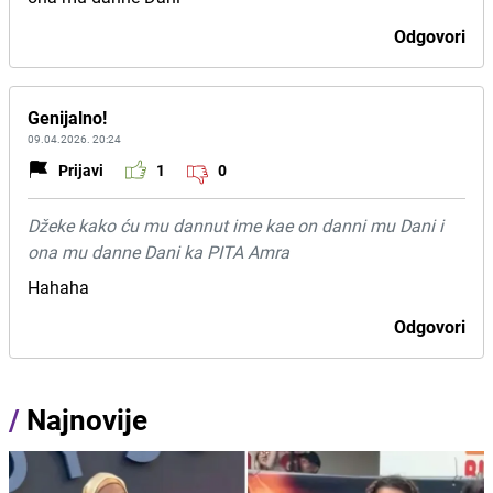
Odgovori
Genijalno!
09.04.2026. 20:24
Prijavi
1
0
Džeke kako ću mu dannut ime kae on danni mu Dani i
ona mu danne Dani ka PITA Amra
Hahaha
Odgovori
/
Najnovije