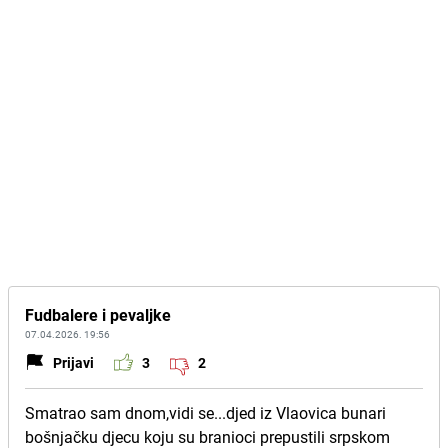
Fudbalere i pevaljke
07.04.2026. 19:56
Prijavi
3
2
Smatrao sam dnom,vidi se...djed iz Vlaovica bunari
bošnjačku djecu koju su branioci prepustili srpskom