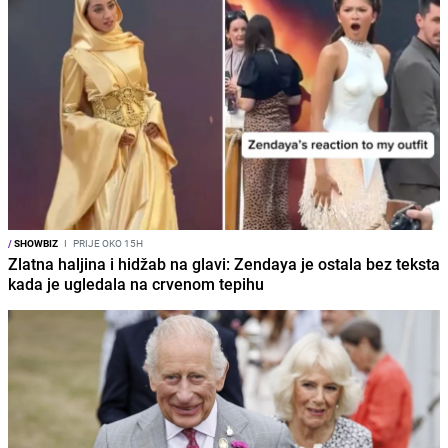
/
SHOWBIZ
I
PRIJE OKO 15H
Zlatna haljina i hidžab na glavi: Zendaya je ostala bez teksta
kada je ugledala na crvenom tepihu