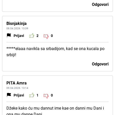
Odgovori
Bisnjakinja
08.04.2026. 13:39
Prijavi
2
0
*****elaaa navikla sa srbadijom, kad se ona kucala po
srbiji!
Odgovori
PITA Amra
09.04.2026. 13:14
Prijavi
1
0
Džeke kako ću mu dannut ime kae on danni mu Dani i
ona mu danne Dani