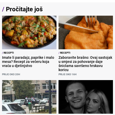
/
Pročitajte još
/
RECEPTI
/
RECEPTI
Imate li paradajz, paprike i malo
Zaboravite brašno: Ovaj sastojak
mesa? Recept za večeru koja
u smjesi za pohovanje daje
vraća u djetinjstvo
šniclama savršeno hrskavu
koricu
PRIJE OKO 20H
PRIJE OKO 16H