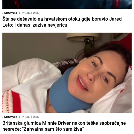
/
SHOWBIZ
I
PRIJE 1 DAN
Šta se dešavalo na hrvatskom otoku gdje boravio Jared
Leto: I danas izaziva nevjericu
/
SHOWBIZ
I
PRIJE 1 DAN
Britanska glumica Minnie Driver nakon teške saobraćajne
nesreće: "Zahvalna sam što sam živa"